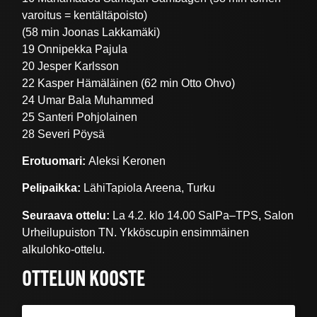
varoitus = kentältäpoisto)
(58 min Joonas Lakkamäki)
19 Onnipekka Pajula
20 Jesper Karlsson
22 Kasper Hämäläinen (62 min Otto Ohvo)
24 Umar Bala Muhammed
25 Santeri Pohjolainen
28 Severi Pöysä
Erotuomari:
Aleksi Keronen
Pelipaikka:
LähiTapiola Areena, Turku
Seuraava ottelu:
La 4.2. klo 14.00 SalPa–TPS, Salon
Urheilupuiston TN. Ykköscupin ensimmäinen
alkulohko-ottelu.
OTTELUN KOOSTE