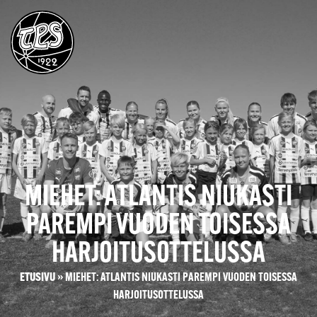
MIEHET: ATLANTIS NIUKASTI
PAREMPI VUODEN TOISESSA
HARJOITUSOTTELUSSA
ETUSIVU
»
MIEHET: ATLANTIS NIUKASTI PAREMPI VUODEN TOISESSA
HARJOITUSOTTELUSSA