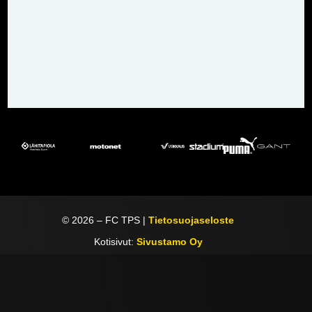
©
2026
– FC TPS |
Tietosuojaseloste
Kotisivut:
Sivustamo Oy