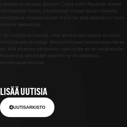
Lauantaina alkavaa Suomen Cupia kohti Reponen menee
odottavaisin mielin. Kilpailulliset ottelut talven keskellä
nostattavat mielialaa kuten myös se, että edessä on hyvin
erilaisia vastustajia.
– On erittäin piristävää, että talvikauden aikana on myös
merkityksellisiä pelejä. Mielenkiintoisen asetelmasta tekee
se, että jokainen alkulohkon vastustaja on eri sarjatasolla.
Pääsemme lähtemään peleihin hyvin erilaisista
ennakkoasetelmista!
LISÄÄ UUTISIA
UUTISARKISTO