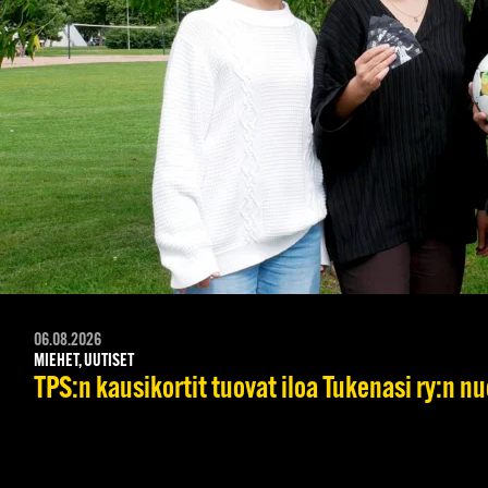
06.08.2026
MIEHET, UUTISET
TPS:n kausikortit tuovat iloa Tukenasi ry:n nuo