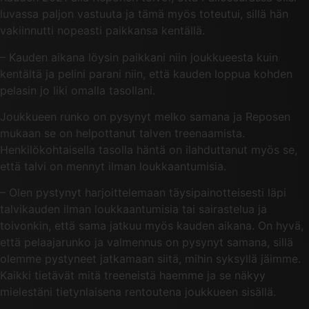
luvassa paljon vastuuta ja tämä myös toteutui, sillä hän
vakiinnutti nopeasti paikkansa kentällä.
– Kauden aikana löysin paikkani niin joukkueesta kuin
kentältä ja pelini parani niin, että kauden loppua kohden
pelasin jo liki omalla tasollani.
Joukkueen runko on pysynyt melko samana ja Reposen
mukaan se on helpottanut talven treenaamista.
Henkilökohtaisella tasolla häntä on ilahduttanut myös se,
että talvi on mennyt ilman loukkaantumisia.
– Olen pystynyt harjoittelemaan täysipainotteisesti läpi
talvikauden ilman loukkaantumisia tai sairastelua ja
toivonkin, että sama jatkuu myös kauden aikana. On hyvä,
että pelaajarunko ja valmennus on pysynyt samana, sillä
olemme pystyneet jatkamaan siitä, mihin syksyllä jäimme.
Kaikki tietävät mitä treeneistä haemme ja se näkyy
mielestäni tietynlaisena rentoutena joukkueen sisällä.