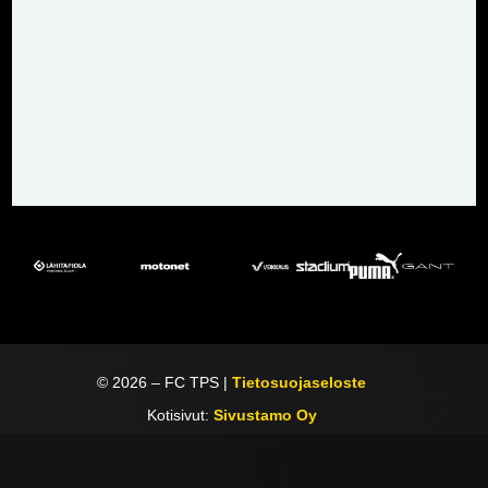
©
2026
– FC TPS |
Tietosuojaseloste
Kotisivut:
Sivustamo Oy