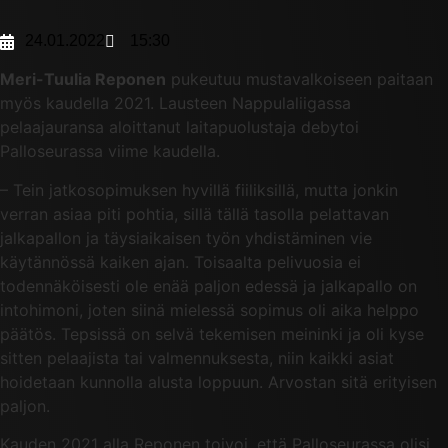
24.01.2022
15:30
Meri-Tuulia Reponen
pukeutuu mustavalkoiseen paitaan
myös kaudella 2021. Lausteen Nappulaliigassa
pelaajauransa aloittanut laitapuolustaja debytoi
Palloseurassa viime kaudella.
– Tein jatkosopimuksen hyvillä fiiliksillä, mutta jonkin
verran asiaa piti pohtia, sillä tällä tasolla pelattavan
jalkapallon ja täysiaikaisen työn yhdistäminen vie
käytännössä kaiken ajan. Toisaalta pelivuosia ei
todennäköisesti ole enää paljon edessä ja jalkapallo on
intohimoni, joten siinä mielessä sopimus oli aika helppo
päätös. Tepsissä on selvä tekemisen meininki ja oli kyse
sitten pelaajista tai valmennuksesta, niin kaikki asiat
hoidetaan kunnolla alusta loppuun. Arvostan sitä erityisen
paljon.
Kauden 2021 alla Reponen toivoi, että Palloseurassa olisi