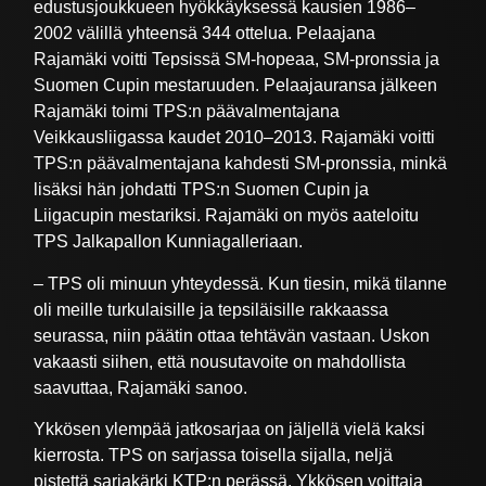
edustusjoukkueen hyökkäyksessä kausien 1986–
2002 välillä yhteensä 344 ottelua. Pelaajana
Rajamäki voitti Tepsissä SM-hopeaa, SM-pronssia ja
Suomen Cupin mestaruuden. Pelaajauransa jälkeen
Rajamäki toimi TPS:n päävalmentajana
Veikkausliigassa kaudet 2010–2013. Rajamäki voitti
TPS:n päävalmentajana kahdesti SM-pronssia, minkä
lisäksi hän johdatti TPS:n Suomen Cupin ja
Liigacupin mestariksi. Rajamäki on myös aateloitu
TPS Jalkapallon Kunniagalleriaan.
– TPS oli minuun yhteydessä. Kun tiesin, mikä tilanne
oli meille turkulaisille ja tepsiläisille rakkaassa
seurassa, niin päätin ottaa tehtävän vastaan. Uskon
vakaasti siihen, että nousutavoite on mahdollista
saavuttaa, Rajamäki sanoo.
Ykkösen ylempää jatkosarjaa on jäljellä vielä kaksi
kierrosta. TPS on sarjassa toisella sijalla, neljä
pistettä sarjakärki KTP:n perässä. Ykkösen voittaja