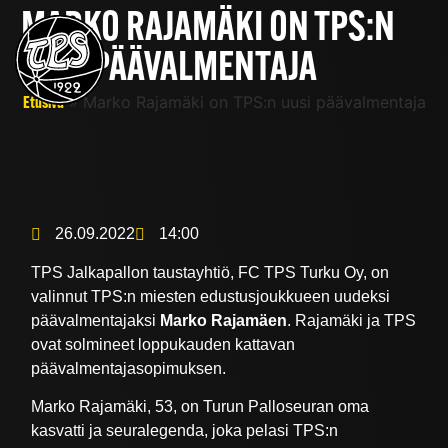
MARKO RAJAMÄKI ON TPS:N
UUSI PÄÄVALMENTAJA
»
Marko Rajamäki on TPS:n uusi päävalmentaja
Etusivu
26.09.2022
14:00
TPS Jalkapallon taustayhtiö, FC TPS Turku Oy, on
valinnut TPS:n miesten edustusjoukkueen uudeksi
päävalmentajaksi
Marko Rajamäen
. Rajamäki ja TPS
ovat solmineet loppukauden kattavan
päävalmentajasopimuksen.
Marko Rajamäki, 53, on Turun Palloseuran oma
kasvatti ja seuralegenda, joka pelasi TPS:n