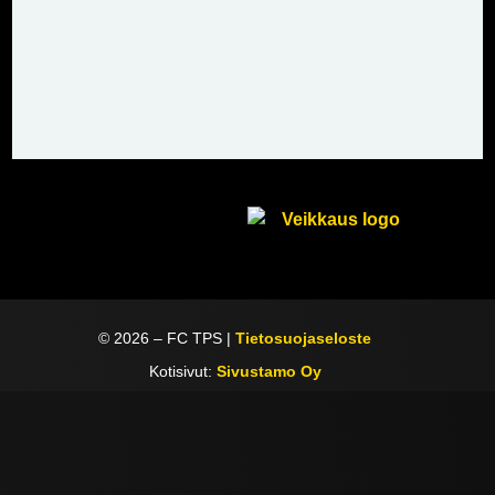
©
2026
– FC TPS |
Tietosuojaseloste
Kotisivut:
Sivustamo Oy