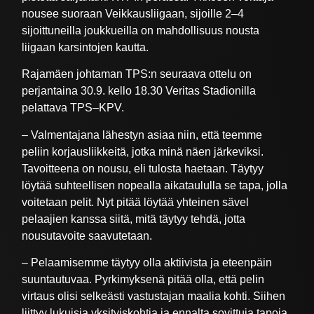
nousee suoraan Veikkausliigaan, sijoille 2–4
sijoittuneilla joukkueilla on mahdollisuus nousta
liigaan karsintojen kautta.
Rajamäen johtaman TPS:n seuraava ottelu on
perjantaina 30.9. kello 18.30 Veritas Stadionilla
pelattava TPS–KPV.
– Valmentajana lähestyn asiaa niin, että teemme
peliin korjausliikkeitä, jotka minä näen järkeviksi.
Tavoitteena on nousu, eli tulosta haetaan. Täytyy
löytää suhteellisen nopealla aikataululla se tapa, jolla
voitetaan pelit. Nyt pitää löytää yhteinen sävel
pelaajien kanssa siitä, mitä täytyy tehdä, jotta
nousutavoite saavutetaan.
– Pelaamisemme täytyy olla aktiivista ja eteenpäin
suuntautuvaa. Pyrkimyksenä pitää olla, että pelin
virtaus olisi selkeästi vastustajan maalia kohti. Siihen
liittyy lukuisia yksityiskohtia ja ennalta sovittuja tapoja,