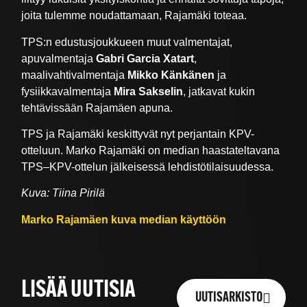
joita tulemme noudattamaan, Rajamäki toteaa.
TPS:n edustusjoukkueen muut valmentajat,
apuvalmentaja
Gabri Garcia Xatart
,
maalivahtivalmentaja
Mikko Känkänen
ja
fysiikkavalmentaja
Mira Sakselin
, jatkavat kukin
tehtävissään Rajamäen apuna.
TPS ja Rajamäki keskittyvät nyt perjantain KPV-
otteluun. Marko Rajamäki on median haastateltavana
TPS–KPV-ottelun jälkeisessä lehdistötilaisuudessa.
Kuva: Tiina Pirilä
Marko Rajamäen kuva median käyttöön
LISÄÄ UUTISIA
UUTISARKISTO