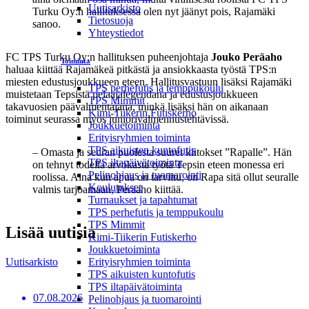
Uutisarkisto
Turku Oy:n hallituksessa olen nyt jäänyt pois, Rajamäki
Tietosuoja
sanoo.
Yhteystiedot
FC TPS Turku Oy:n hallituksen puheenjohtaja
Jouko Peräaho
Toiminta
haluaa kiittää Rajamäkeä pitkästä ja ansiokkaasta työstä TPS:n
miesten edustusjoukkueen eteen. Hallitusvastuun lisäksi Rajamäki
TPS perhefutis ja temppukoulu
muistetaan Tepsistä pelaajalegendana ja edustusjoukkueen
TPS Mimmit
takavuosien päävalmentajana, minkä lisäksi hän on aikanaan
Kimi-Tiikerin Futiskerho
toiminut seurassa myös juniorivalmennustehtävissä.
Joukkuetoiminta
Erityisryhmien toiminta
TPS aikuisten kuntofutis
– Omasta ja seuran puolesta suuret kiitokset ”Rapalle”. Hän
TPS iltapäivätoiminta
on tehnyt todella arvokasta työtä Tepsin eteen monessa eri
Pelinohjaus ja tuomarointi
roolissa. Aina kun apua on tarvittu, on Rapa sitä ollut seuralle
Koulutukset
valmis tarjoamaan, Peräaho kiittää.
Turnaukset ja tapahtumat
TPS perhefutis ja temppukoulu
TPS Mimmit
Lisää uutisia
Kimi-Tiikerin Futiskerho
Joukkuetoiminta
Uutisarkisto
Erityisryhmien toiminta
TPS aikuisten kuntofutis
TPS iltapäivätoiminta
07.08.2026
Pelinohjaus ja tuomarointi