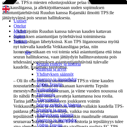
otteluissa. TPS:n miesten edustusjoukkue pelaa tulevalla kaudella
Veikkausliigassa, ja allekirjoittaessaan uuden sopimuksen
asiantuntijatehtävistä Ruudun kanssa Rajamäki ilmoitti TPS:lle
jättäytyvänsä pois seuran hallituksesta.
Uutiset
Ottelut
Miehet
– Allekirjoitin Ruudun kanssa tulevan kauden kattavan
Naiset
sopimuksen asiantuntijan työtehtävissä toimimisesta
Juniorit
Veikkausliigan lähetyksissä. Kun TPS liiganousunsa myötä
nyt tulevalla kaudella Veikkausliigaa pelaa, niin
luonnollisestikaan en voi toimia sekä asiantuntijana että istua
TPS
seuran hallituksessa, vaan jättäydyin hallitusvastuusta pois
tehdessäni sopimuksen asiantuntijatehtävistä tulevalle
Seuran esittely ja historia
kaudelle, Rajamäki taustoittaa.
Strategia ja arvot
Yhdistyksen säännöt
Jäsenyys ja jäsenehdot
– Oli ilo olla mukana taustaroolissa TPS:n viime kauden
Töihin Tepsiin
nousutarinassa. Minut on aikanaan kasvatettu Tepsiin
Uutisarkisto
menestyvään kasvattajaseuraan, ja viime vuoden nousussa oli
Tietosuoja
ilo nähdä seuran omia kasvatteja kantamassa isoa roolia.
Yhteystiedot
Tarina jatkuu nyt uudistuneen joukkueen voimin
Seuran esittely ja historia
Veikkausliigassa, ja on hienoa, että tulevallakin kaudella TPS-
Strategia ja arvot
paidassa pelaa omia kasvatteja, vaikka osa nuorista
Yhdistyksen säännöt
tepsiläisistä viime vuonna suuntasikin maailmalle ottamaan
Jäsenyys ja jäsenehdot
seuraavaa askelta urapolulla. TPS-historia ja tepsiläisyys tulee
Töihin Tepsiin
aina olemaan osa minua, mutta virallisesta roolista FC TPS