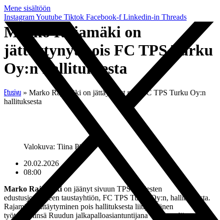
Mene sisältöön
Instagram
Youtube
Tiktok
Facebook-f
Linkedin-in
Threads
Marko Rajamäki on
jättäytynyt pois FC TPS Turku
Oy:n hallituksesta
»
Marko Rajamäki on jättäytynyt pois FC TPS Turku Oy:n
Etusivu
hallituksesta
Valokuva: Tiina Pirilä
20.02.2026
08:00
Marko Rajamäki
on jäänyt sivuun TPS:n miesten
edustusjoukkueen taustayhtiön, FC TPS Turku Oy:n, hallituksesta.
Rajamäen jättäytyminen pois hallituksesta liittyy hänen
työtehtäviinsä Ruudun jalkapalloasiantuntijana Veikkausliiga-