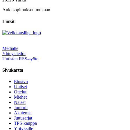
Auki sopimuksen mukaan
Linkit
Medialle
Yhteystiedot
Uutisten RSS-syöte
Sivukartta
Etusivu
Uutiset
Ottelut
Miehet
Naiset
Juniorit
Akatemia
Juttusarjat
TPS-kauppa
Yrityksille