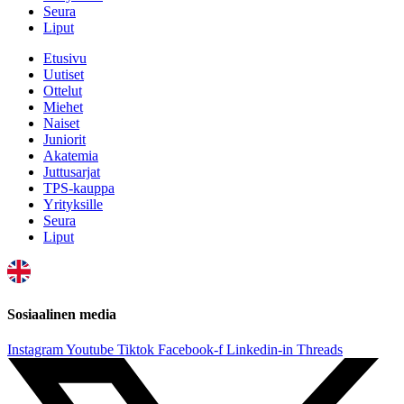
Seura
Liput
Etusivu
Uutiset
Ottelut
Miehet
Naiset
Juniorit
Akatemia
Juttusarjat
TPS-kauppa
Yrityksille
Seura
Liput
Sosiaalinen media
Instagram
Youtube
Tiktok
Facebook-f
Linkedin-in
Threads