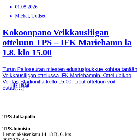
01.08.2026
Miehet, Uutiset
Kokoonpano Veikkausliigan
otteluun TPS – IFK Mariehamn la
1.8. klo 15.00
Turun Palloseuran miesten edustusjoukkue kohtaa tänään
Veikkausliigan ottelussa IFK Mariehamnin. Ottelu alkaa
Veritas Stadionilla kello 15.00. Liput otteluun voit
LUE LISÄÄ
ostaa[…]
TPS Jalkapallo
TPS-toimisto
Lemminkäisenkatu 14-18 B, 6. krs
20520 Turku