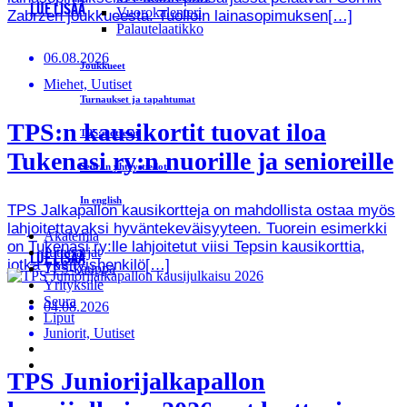
LUE LISÄÄ
Vuorokalenteri
Zabrzen joukkueesta. Tuolloin lainasopimuksen[…]
Palautelaatikko
06.08.2026
Joukkueet
Miehet, Uutiset
Turnaukset ja tapahtumat
TPS:n kausikortit tuovat iloa
TPS:n ottelut
Tukenasi ry:n nuorille ja senioreille
Seuran yhteystiedot
In english
TPS Jalkapallon kausikortteja on mahdollista ostaa myös
lahjoitettavaksi hyväntekeväisyyteen. Tuorein esimerkki
Akatemia
on Tukenasi ry:lle lahjoitetut viisi Tepsin kausikorttia,
Juttusarjat
LUE LISÄÄ
jotka yksityishenkilö[…]
TPS-kauppa
Yrityksille
Seura
04.08.2026
Liput
Juniorit, Uutiset
TPS Juniorijalkapallon