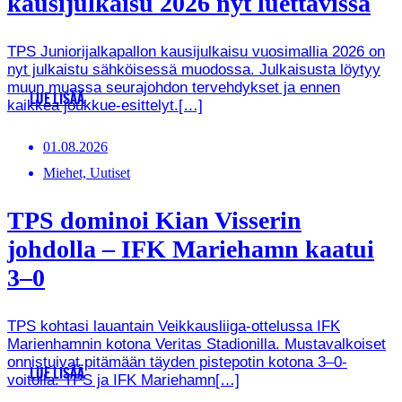
kausijulkaisu 2026 nyt luettavissa
TPS Juniorijalkapallon kausijulkaisu vuosimallia 2026 on
nyt julkaistu sähköisessä muodossa. Julkaisusta löytyy
muun muassa seurajohdon tervehdykset ja ennen
LUE LISÄÄ
kaikkea joukkue-esittelyt.[…]
01.08.2026
Miehet, Uutiset
TPS dominoi Kian Visserin
johdolla – IFK Mariehamn kaatui
3–0
TPS kohtasi lauantain Veikkausliiga-ottelussa IFK
Marienhamnin kotona Veritas Stadionilla. Mustavalkoiset
onnistuivat pitämään täyden pistepotin kotona 3–0-
LUE LISÄÄ
voitolla. TPS ja IFK Mariehamn[…]