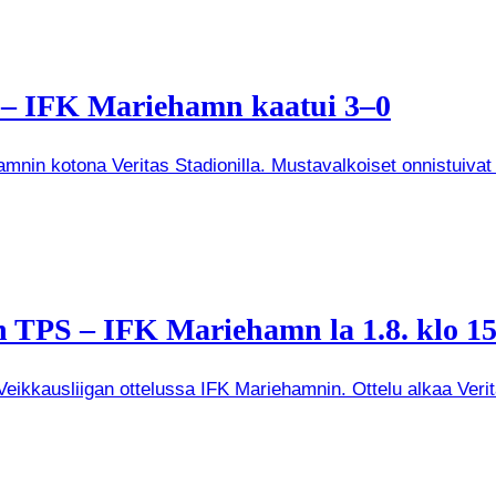
a – IFK Mariehamn kaatui 3–0
mnin kotona Veritas Stadionilla. Mustavalkoiset onnistuivat
 TPS – IFK Mariehamn la 1.8. klo 15
kkausliigan ottelussa IFK Mariehamnin. Ottelu alkaa Veritas