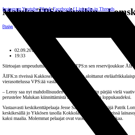
Mene
Instagram
Maluka TPS:n riveihin – Lomsk
Youtube
Tiktok
Facebook-f
Linkedin-in
Threads
sisältöön
»
Maluka TPS:n riveihin – Lomski ja Saarinen ÅIFK:hon
Etusivu
02.09.2010
19:33
Siirtoajan umpeuduttua tapahtui myös TPS:n sen reservijoukkue ÅIFK:n
ÅIFK:n riveissä Kakkosen tasolla kautensa aloittanut eteläafrikkalai
vierasottelussa VPS:ää vastaan Vaasassa.
– Leroy saa nyt mahdollisuuden näyttää, miten hän pärjää vielä vaati
perustelee Malukan kiinnittämistä liigajoukkueeseen loppukaudeksi.
Vastaavasti keskikenttäpelaaja Jesse Saarinen ja hyökkääjä Patrik Lo
keskikesällä jo Ykkösen tasolla Kokkolalaisen KPV:n riveissä lainasop
kaksi maalia. Molemmat pelaajat ovat vuoden 1989 ikäluokkaa.