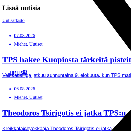
Lisää uutisia
Uutisarkisto
07.08.2026
Miehet, Uutiset
TPS hakee Kuopiosta tärkeitä pistei
LUE LISÄÄ
Veikkausliiga jatkuu sunnuntaina 9. elokuuta, kun TPS ma
06.08.2026
Miehet, Uutiset
Theodoros Tsirigotis ei jatka TPS:n r
Kreikkalaishyökkääjä Theodoros Tsirigotis ei jatka Turun 