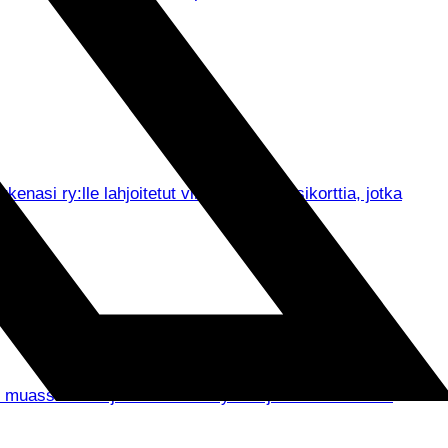
asi ry:lle lahjoitetut viisi Tepsin kausikorttia, jotka
un muassa seurajohdon tervehdykset ja ennen kaikkea