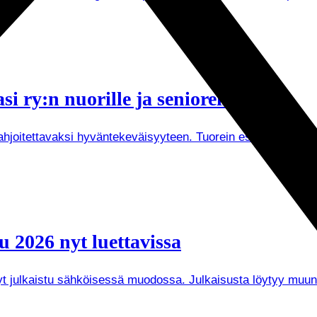
i ry:n nuorille ja senioreille
joitettavaksi hyväntekeväisyyteen. Tuorein esimerkki on Tuken
 2026 nyt luettavissa
 nyt julkaistu sähköisessä muodossa. Julkaisusta löytyy mu