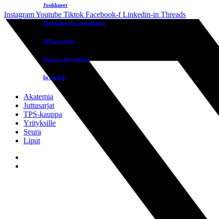
Joukkueet
Instagram
Youtube
Tiktok
Facebook-f
Linkedin-in
Threads
Turnaukset ja tapahtumat
TPS:n ottelut
Seuran yhteystiedot
In english
Akatemia
Juttusarjat
TPS-kauppa
Yrityksille
Seura
Liput