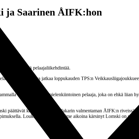
i ja Saarinen ÅIFK:hon
 välillä pientä pelaajaliikehdintää.
spelaaja Leroy Maluka jatkaa loppukauden TPS:n Veikkausliigajoukkuees
vammalla tasolla. Hän on mielenkiintoinen pelaaja, joka on ehkä liian 
mski päättävät kautensa Simo Valakarin valmentaman ÅIFK:n riveissä. Pu
imuksella. Loukkaantumisista viime aikoina kärsinyt Lomski on puolesta