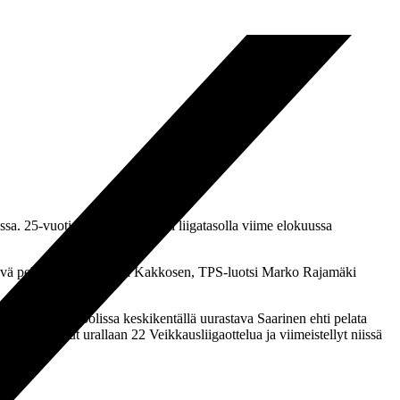
sa. 25-vuotias Maluka debytoi liigatasolla viime elokuussa
hyvä pelaaja tällä hetkellä Kakkosen, TPS-luotsi Marko Rajamäki
olustavassa roolissa keskikentällä uurastava Saarinen ehti pelata
an pelannut urallaan 22 Veikkausliigaottelua ja viimeistellyt niissä