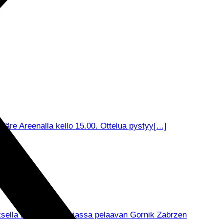
äre Areenalla kello 15.00. Ottelua pystyy[…]
muksella Puolan pääsarjassa pelaavan Gornik Zabrzen