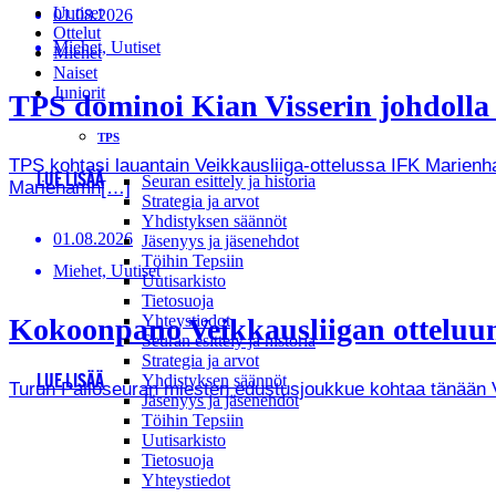
Uutiset
01.08.2026
Ottelut
Miehet, Uutiset
Miehet
Naiset
Juniorit
TPS dominoi Kian Visserin johdoll
TPS
TPS kohtasi lauantain Veikkausliiga-ottelussa IFK Marienha
LUE LISÄÄ
Seuran esittely ja historia
Mariehamn[…]
Strategia ja arvot
Yhdistyksen säännöt
01.08.2026
Jäsenyys ja jäsenehdot
Töihin Tepsiin
Miehet, Uutiset
Uutisarkisto
Tietosuoja
Yhteystiedot
Kokoonpano Veikkausliigan otteluun
Seuran esittely ja historia
Strategia ja arvot
Yhdistyksen säännöt
LUE LISÄÄ
Turun Palloseuran miesten edustusjoukkue kohtaa tänään Vei
Jäsenyys ja jäsenehdot
Töihin Tepsiin
Uutisarkisto
Tietosuoja
Yhteystiedot