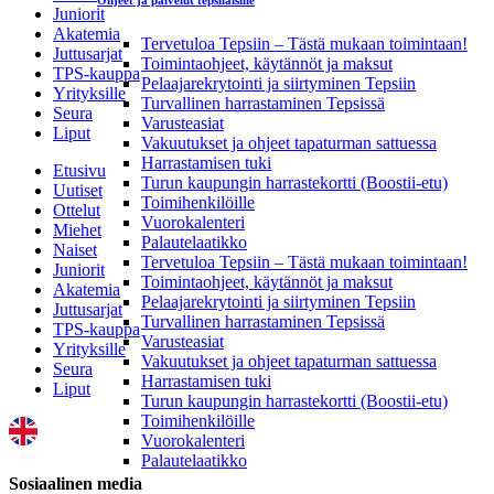
Ohjeet ja palvelut tepsiläisille
Juniorit
Akatemia
Tervetuloa Tepsiin – Tästä mukaan toimintaan!
Juttusarjat
Toimintaohjeet, käytännöt ja maksut
TPS-kauppa
Pelaajarekrytointi ja siirtyminen Tepsiin
Yrityksille
Turvallinen harrastaminen Tepsissä
Seura
Varusteasiat
Liput
Vakuutukset ja ohjeet tapaturman sattuessa
Harrastamisen tuki
Etusivu
Turun kaupungin harrastekortti (Boostii-etu)
Uutiset
Toimihenkilöille
Ottelut
Vuorokalenteri
Miehet
Palautelaatikko
Naiset
Tervetuloa Tepsiin – Tästä mukaan toimintaan!
Juniorit
Toimintaohjeet, käytännöt ja maksut
Akatemia
Pelaajarekrytointi ja siirtyminen Tepsiin
Juttusarjat
Turvallinen harrastaminen Tepsissä
TPS-kauppa
Varusteasiat
Yrityksille
Vakuutukset ja ohjeet tapaturman sattuessa
Seura
Harrastamisen tuki
Liput
Turun kaupungin harrastekortti (Boostii-etu)
Toimihenkilöille
Vuorokalenteri
Palautelaatikko
Sosiaalinen media