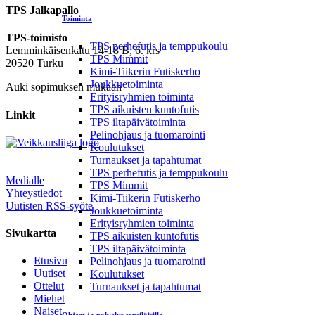
TPS Jalkapallo
Toiminta
TPS-toimisto
TPS perhefutis ja temppukoulu
Lemminkäisenkatu 14-18 B, 6. krs
TPS Mimmit
20520 Turku
Kimi-Tiikerin Futiskerho
Joukkuetoiminta
Auki sopimuksen mukaan
Erityisryhmien toiminta
TPS aikuisten kuntofutis
Linkit
TPS iltapäivätoiminta
Pelinohjaus ja tuomarointi
Koulutukset
Turnaukset ja tapahtumat
TPS perhefutis ja temppukoulu
Medialle
TPS Mimmit
Yhteystiedot
Kimi-Tiikerin Futiskerho
Uutisten RSS-syöte
Joukkuetoiminta
Erityisryhmien toiminta
Sivukartta
TPS aikuisten kuntofutis
TPS iltapäivätoiminta
Etusivu
Pelinohjaus ja tuomarointi
Uutiset
Koulutukset
Ottelut
Turnaukset ja tapahtumat
Miehet
Naiset