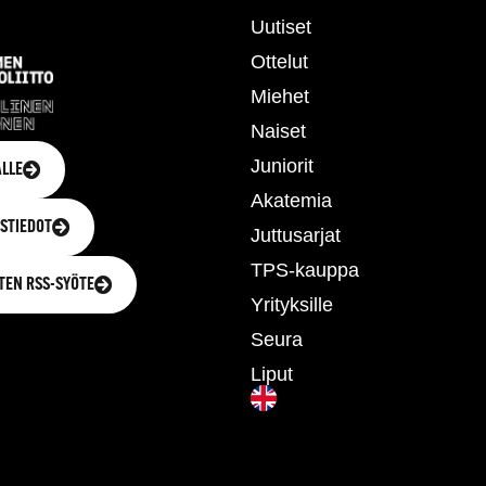
Uutiset
Ottelut
Miehet
Naiset
Juniorit
LLE
Akatemia
STIEDOT
Juttusarjat
TPS-kauppa
TEN RSS-SYÖTE
Yrityksille
Seura
Liput