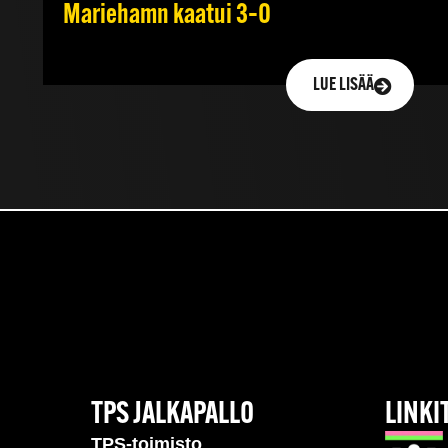
Mariehamn kaatui 3–0
LUE LISÄÄ
TPS JALKAPALLO
LINKI
TPS-toimisto