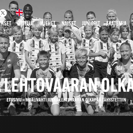
TISET
OTTELUT
MIEHET
NAISET
JUNIORIT
AKATEMIA
A LEHTOVAARAN OLKA
ETUSIVU
»
MAALIVAHTI JUKKA LEHTOVAARAN OLKAPÄÄ TÄHYSTETTIIN