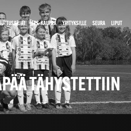
JUTTUSARJAT
TPS-KAUPPA
YRITYKSILLE
SEURA
LIPUT
PÄÄ TÄHYSTETTIIN