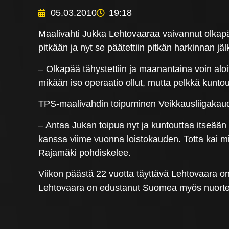
05.03.2010
19:18
Maalivahti Jukka Lehtovaaraa vaivannut olkapä
pitkään ja nyt se päätettiin pitkän harkinnan jä
– Olkapää tähystettiin ja maanantaina voin aloit
mikään iso operaatio ollut, mutta pelkkä kuntoutu
TPS-maalivahdin toipuminen Veikkausliigakauden
– Antaa Jukan toipua nyt ja kuntouttaa itseää
kanssa viime vuonna loistokauden. Totta kai mi
Rajamäki pohdiskelee.
Viikon päästä 22 vuotta täyttävä Lehtovaara on
Lehtovaara on edustanut Suomea myös nuorten