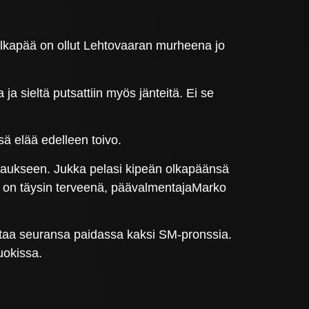
olkapää on ollut Lehtovaaran murheena jo
ja sieltä putsattiin myös jänteitä. Ei se
sä elää edelleen toivo.
avaukseen. Jukka pelasi kipeän olkapäänsä
än on täysin terveenä, päävalmentajaMarko
ittaa seuransa paidassa kaksi SM-pronssia.
uokissa.