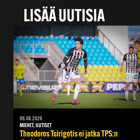
LISÄÄ UUTISIA
06.08.2026
MIEHET, UUTISET
Theodoros Tsirigotis ei jatka TPS:n