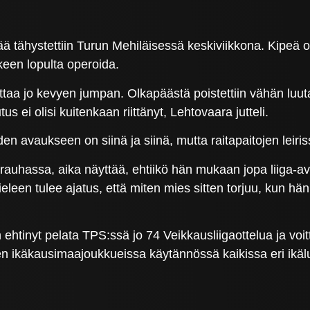
ä tähystettiin Turun Mehiläisessä keskiviikkona. Kipeä 
lkeen lopulta operoida.
taa jo kevyen jumpan. Olkapäästä poistettiin vähän luuta 
s ei olisi kuitenkaan riittänyt, Lehtovaara jutteli.
 avaukseen on siinä ja siinä, mutta raitapaitojen leiris
n rauhassa, aika näyttää, ehtiikö hän mukaan jopa liiga-
eleen tulee ajatus, että miten mies sitten torjuu, kun h
 ehtinyt pelata TPS:ssä jo 74 Veikkausliigaottelua ja vo
 ikäkausimaajoukkueissa käytännössä kaikissa eri ikäl