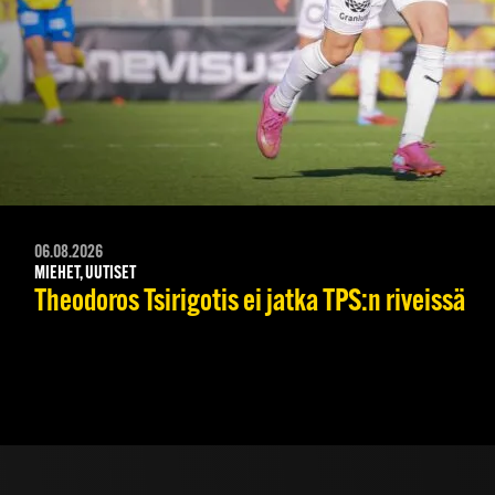
06.08.2026
MIEHET, UUTISET
Theodoros Tsirigotis ei jatka TPS:n riveissä