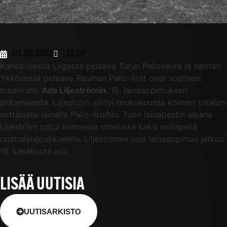
01.06.2023
11:07
Kansallisessa Liigassa pelaava Turun Palloseura ja naisten
Ykkösessä pelaava Rauman Pallo-Iirot ovat sopineet
maalivahti
Ada Liljeströmin
, 19, lainasopimuksen
jatkamisesta. Liljeström siirtyi toukokuussa kolmen ottelun
mittaiselle lainalle Pallo-Iiroihin. Tuon lainapestin aikana
Liljeström torjui kolmessa ottelussa kaksi nollapeliä
raumalaisjoukkueelle. Liljeströmin uusi lainasopimus jatkuu
16. kesäkuuta asti.
LISÄÄ UUTISIA
UUTISARKISTO