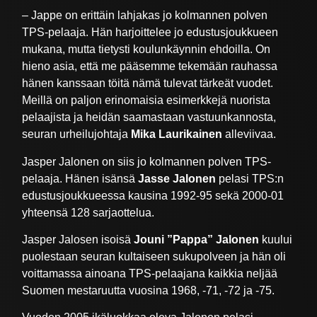
– Jappe on erittäin lahjakas jo kolmannen polven
TPS-pelaaja. Hän harjoittelee jo edustusjoukkueen
mukana, mutta tietysti koulunkäynnin ehdoilla. On
hieno asia, että me pääsemme tekemään rauhassa
hänen kanssaan töitä nämä tulevat tärkeät vuodet.
Meillä on paljon erinomaisia esimerkkejä nuorista
pelaajista ja heidän saamastaan vastuunkannosta,
seuran urheilujohtaja
Mika Laurikainen
alleviivaa.
Jasper Jalonen on siis jo kolmannen polven TPS-
pelaaja. Hänen isänsä
Jasse Jalonen
pelasi TPS:n
edustusjoukkueessa kausina 1992-95 sekä 2000-01
yhteensä 128 sarjaottelua.
Jasper Jalosen isoisä
Jouni ”Pappa” Jalonen
kuului
puolestaan seuran kultaiseen sukupolveen ja hän oli
voittamassa ainoana TPS-pelaajana kaikkia neljää
Suomen mestaruutta vuosina 1968, -71, -72 ja -75.