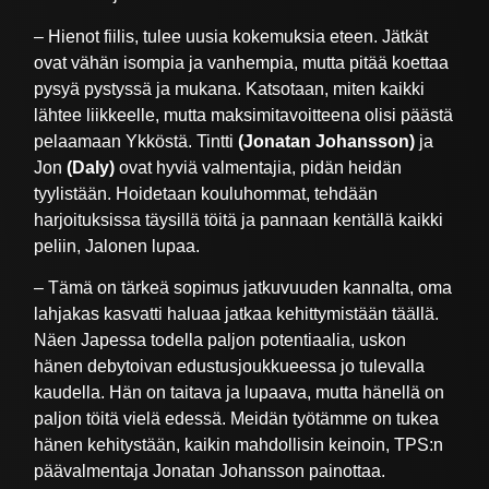
– Hienot fiilis, tulee uusia kokemuksia eteen. Jätkät
ovat vähän isompia ja vanhempia, mutta pitää koettaa
pysyä pystyssä ja mukana. Katsotaan, miten kaikki
lähtee liikkeelle, mutta maksimitavoitteena olisi päästä
pelaamaan Ykköstä. Tintti
(Jonatan Johansson)
ja
Jon
(Daly)
ovat hyviä valmentajia, pidän heidän
tyylistään. Hoidetaan kouluhommat, tehdään
harjoituksissa täysillä töitä ja pannaan kentällä kaikki
peliin, Jalonen lupaa.
– Tämä on tärkeä sopimus jatkuvuuden kannalta, oma
lahjakas kasvatti haluaa jatkaa kehittymistään täällä.
Näen Japessa todella paljon potentiaalia, uskon
hänen debytoivan edustusjoukkueessa jo tulevalla
kaudella. Hän on taitava ja lupaava, mutta hänellä on
paljon töitä vielä edessä. Meidän työtämme on tukea
hänen kehitystään, kaikin mahdollisin keinoin, TPS:n
päävalmentaja Jonatan Johansson painottaa.