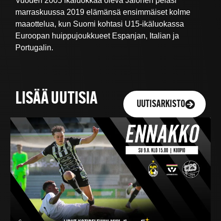
Vuoden 2005 ikäluokkaa oleva Jalonen pelasi
marraskuussa 2019 elämänsä ensimmäiset kolme
maaottelua, kun Suomi kohtasi U15-ikäluokassa
Euroopan huippujoukkueet Espanjan, Italian ja
Portugalin.
LISÄÄ UUTISIA
UUTISARKISTO