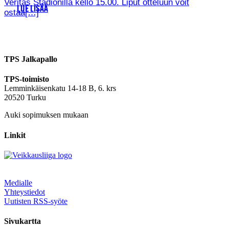
Veritas Stadionilla kello 15.00. Liput otteluun voit
LUE LISÄÄ
ostaa[…]
TPS Jalkapallo
TPS-toimisto
Lemminkäisenkatu 14-18 B, 6. krs
20520 Turku
Auki sopimuksen mukaan
Linkit
Medialle
Yhteystiedot
Uutisten RSS-syöte
Sivukartta