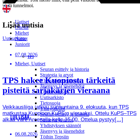
vielä tunnelmoi.
Uutiset
Lisää uutisia
Ottelut
Miehet
Uutisarkisto
Naiset
Juniorit
07.08.2026
TPS
Miehet, Uutiset
Seuran esittely ja historia
Strategia ja arvot
TPS hakee Kuopiosta tärkeitä
Yhdistyksen säännöt
Jäsenyys ja jäsenehdot
pisteitä sarjakärjen vieraana
Töihin Tepsiin
Uutisarkisto
Tietosuoja
Veikkausliiga jatkuu sunnuntaina 9. elokuuta, kun TPS
Yhteystiedot
matkustaa Kuopioon KuPS:n vieraaksi. Ottelu KuPS–TPS
Seuran esittely ja historia
LUE LISÄÄ
alkaa Väre Areenalla kello 15.00. Ottelua pystyy[…]
Strategia ja arvot
Yhdistyksen säännöt
Jäsenyys ja jäsenehdot
06.08.2026
Töihin Tepsiin