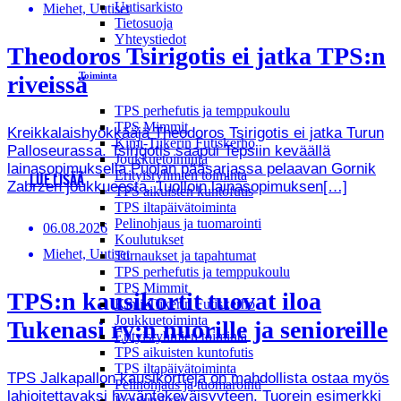
Uutisarkisto
Miehet, Uutiset
Tietosuoja
Yhteystiedot
Theodoros Tsirigotis ei jatka TPS:n
Toiminta
riveissä
TPS perhefutis ja temppukoulu
TPS Mimmit
Kreikkalaishyökkääjä Theodoros Tsirigotis ei jatka Turun
Kimi-Tiikerin Futiskerho
Palloseurassa. Tsirigotis saapui Tepsiin keväällä
Joukkuetoiminta
lainasopimuksella Puolan pääsarjassa pelaavan Gornik
Erityisryhmien toiminta
LUE LISÄÄ
Zabrzen joukkueesta. Tuolloin lainasopimuksen[…]
TPS aikuisten kuntofutis
TPS iltapäivätoiminta
Pelinohjaus ja tuomarointi
06.08.2026
Koulutukset
Miehet, Uutiset
Turnaukset ja tapahtumat
TPS perhefutis ja temppukoulu
TPS Mimmit
TPS:n kausikortit tuovat iloa
Kimi-Tiikerin Futiskerho
Joukkuetoiminta
Tukenasi ry:n nuorille ja senioreille
Erityisryhmien toiminta
TPS aikuisten kuntofutis
TPS iltapäivätoiminta
TPS Jalkapallon kausikortteja on mahdollista ostaa myös
Pelinohjaus ja tuomarointi
lahjoitettavaksi hyväntekeväisyyteen. Tuorein esimerkki
Koulutukset