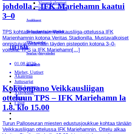
Vuorokalenteri
johdolla – IFK Mariehamn kaatui
Palautelaatikko
3–0
Joukkueet
TPS kohtasi lauantain Veikkausliiga-ottelussa IFK
Turnaukset ja tapahtumat
Marienhamnin kotona Veritas Stadionilla. Mustavalkoiset
TPS:n ottelut
onnistuivat pitämään täyden pistepotin kotona 3–0-
LUE LISÄÄ
voitolla. TPS ja IFK Mariehamn[…]
Seuran yhteystiedot
01.08.2026
In english
Miehet, Uutiset
Akatemia
Juttusarjat
Kokoonpano Veikkausliigan
TPS-kauppa
Yrityksille
otteluun TPS – IFK Mariehamn la
Seura
Liput
1.8. klo 15.00
Turun Palloseuran miesten edustusjoukkue kohtaa tänään
Veikkausliigan ottelussa IFK Mariehamnin. Ottelu alkaa