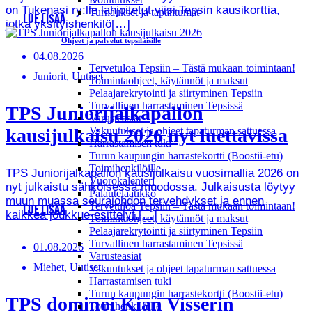
on Tukenasi ry:lle lahjoitetut viisi Tepsin kausikorttia,
Turnaukset ja tapahtumat
LUE LISÄÄ
jotka yksityishenkilö[…]
Ohjeet ja palvelut tepsiläisille
04.08.2026
Tervetuloa Tepsiin – Tästä mukaan toimintaan!
Juniorit, Uutiset
Toimintaohjeet, käytännöt ja maksut
Pelaajarekrytointi ja siirtyminen Tepsiin
Turvallinen harrastaminen Tepsissä
TPS Juniorijalkapallon
Varusteasiat
Vakuutukset ja ohjeet tapaturman sattuessa
kausijulkaisu 2026 nyt luettavissa
Harrastamisen tuki
Turun kaupungin harrastekortti (Boostii-etu)
Toimihenkilöille
TPS Juniorijalkapallon kausijulkaisu vuosimallia 2026 on
Vuorokalenteri
nyt julkaistu sähköisessä muodossa. Julkaisusta löytyy
Palautelaatikko
muun muassa seurajohdon tervehdykset ja ennen
Tervetuloa Tepsiin – Tästä mukaan toimintaan!
LUE LISÄÄ
kaikkea joukkue-esittelyt.[…]
Toimintaohjeet, käytännöt ja maksut
Pelaajarekrytointi ja siirtyminen Tepsiin
Turvallinen harrastaminen Tepsissä
01.08.2026
Varusteasiat
Miehet, Uutiset
Vakuutukset ja ohjeet tapaturman sattuessa
Harrastamisen tuki
Turun kaupungin harrastekortti (Boostii-etu)
TPS dominoi Kian Visserin
Toimihenkilöille