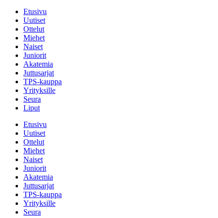
Etusivu
Uutiset
Ottelut
Miehet
Naiset
Juniorit
Akatemia
Juttusarjat
TPS-kauppa
Yrityksille
Seura
Liput
Etusivu
Uutiset
Ottelut
Miehet
Naiset
Juniorit
Akatemia
Juttusarjat
TPS-kauppa
Yrityksille
Seura