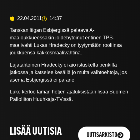
22.04.2011
14:37
Tanskan liigan Esbjergissä pelaava A-
maajoukkueessakin jo debytoinut entinen TPS-
maalivahti Lukas Hradecky on tyytymätön rooliinsa
joukkuensa kakkosmaalivahtina.
Lujatahtoinen Hradecky ei aio istuskella penkillä
jatkossa ja katselee kesällä jo muita vaihtoehtoja, jos
asema Esbjergissä ei parane.
Luke kertoo tämän hetjen ajatuksistaan lisää Suomen
Palloliiton Huuhkaja-TV:ssä.
LISÄÄ UUTISIA
UUTISARKISTO