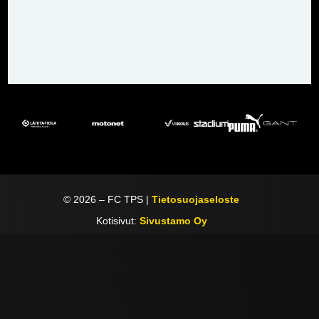
©
2026
– FC TPS |
Tietosuojaseloste
Kotisivut:
Sivustamo Oy