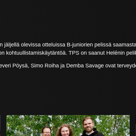
jäljellä olevissa otteluissa B-juniorien pelissä saamast
on kohtuullistamiskäytäntöä. TPS on saanut Helénin pelikel
veri Pöysä, Simo Roiha ja Demba Savage ovat terveydel