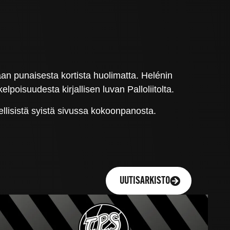
aan punaisesta kortista huolimatta. Helénin
poisuudesta kirjallisen luvan Palloliitolta.
lisistä syistä sivussa kokoonpanosta.
UUTISARKISTO