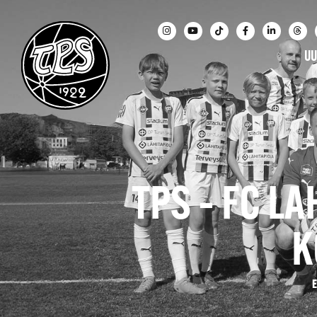
UU
TPS – FC LA
K