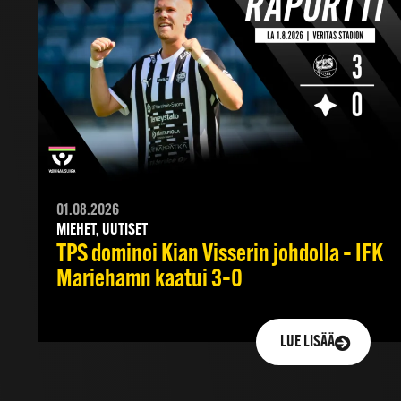
01.08.2026
MIEHET, UUTISET
TPS dominoi Kian Visserin johdolla – IFK
Mariehamn kaatui 3–0
LUE LISÄÄ