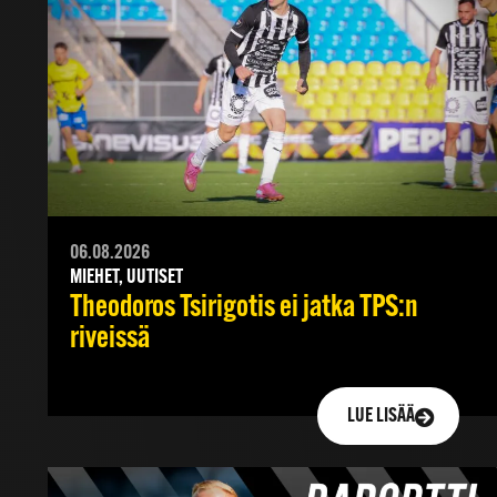
06.08.2026
MIEHET, UUTISET
Theodoros Tsirigotis ei jatka TPS:n
riveissä
LUE LISÄÄ