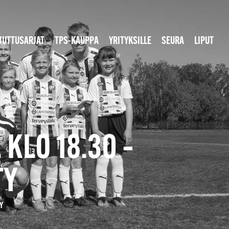
JUTTUSARJAT
TPS-KAUPPA
YRITYKSILLE
SEURA
LIPUT
 KLO 18.30 –
TY
TY