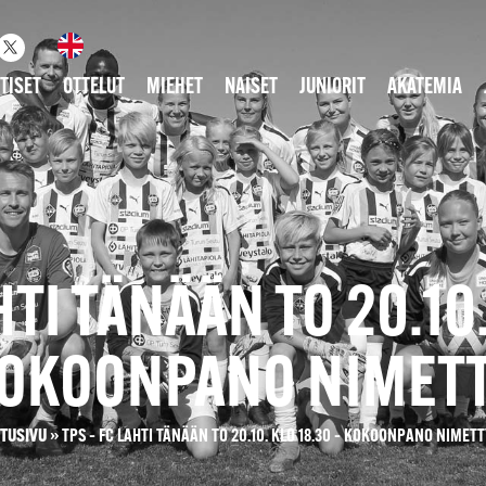
TISET
OTTELUT
MIEHET
NAISET
JUNIORIT
AKATEMIA
HTI TÄNÄÄN TO 20.10.
OKOONPANO NIMET
ETUSIVU
»
TPS – FC LAHTI TÄNÄÄN TO 20.10. KLO 18.30 – KOKOONPANO NIMET