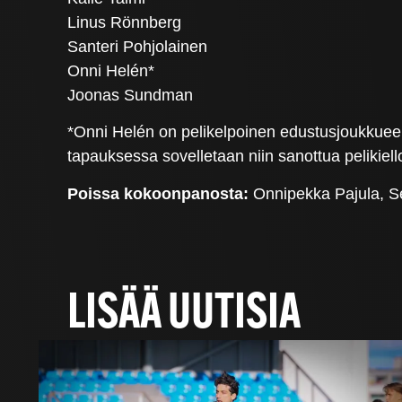
Linus Rönnberg
Santeri Pohjolainen
Onni Helén*
Joonas Sundman
*Onni Helén on pelikelpoinen edustusjoukkueen 
tapauksessa sovelletaan niin sanottua pelikiell
Poissa kokoonpanosta:
Onnipekka Pajula, Se
LISÄÄ UUTISIA