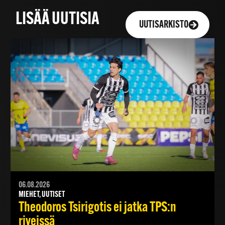
LISÄÄ UUTISIA
UUTISARKISTO
06.08.2026
MIEHET, UUTISET
Theodoros Tsirigotis ei jatka TPS:n
riveissä