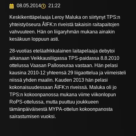
08.05.2014
21:22
Keskikenttäpelaaja Leroy Maluka on siirtynyt TPS:n
yhteistyöseura ÅIFK:n riveistä takaisin raitapaitojen
vahvuuteen. Hän on liigaryhmän mukana ainakin
kesäkuun loppuun asti.
28-vuotias eteläafrikkalainen laitapelaaja debytoi
aikanaan Veikkausliigassa TPS-paidassa 8.8.2010
ottelussa Vaasan Palloseuraa vastaan. Hän pelasi
kausina 2010-12 yhteensä 29 liigaottelua ja viimeisteli
niissä yhden maalin. Kauden 2013 hän pelasi
kokonaisuudessaan ÅIFK:n riveissä. Maluka oli jo
TPS:n kokoonpanossa mukana viime viikonlopun
RoPS-ottelussa, mutta puuttuu joukkueen
tämänpäiväisestä MYPA-ottelun kokoonpanosta
sairastumisen vuoksi.