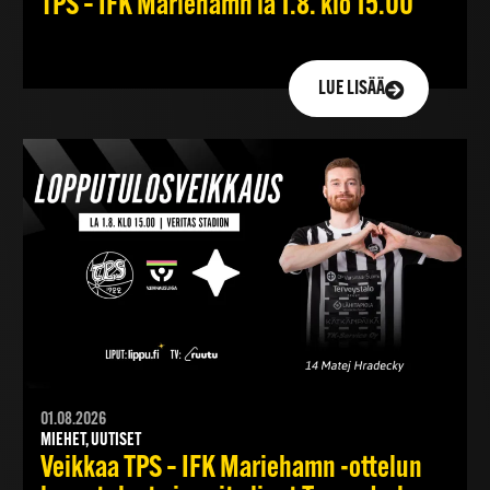
TPS – IFK Mariehamn la 1.8. klo 15.00
LUE LISÄÄ
01.08.2026
MIEHET, UUTISET
Veikkaa TPS – IFK Mariehamn -ottelun