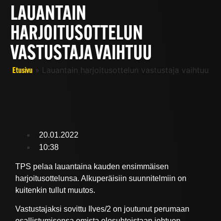
LAUANTAIN
HARJOITUSOTTELUN
VASTUSTAJA VAIHTUU
»
Lauantain harjoitusottelun vastustaja vaihtuu
Etusivu
20.01.2022
10:38
TPS pelaa lauantaina kauden ensimmäisen
harjoitusottelunsa. Alkuperäisiin suunnitelmiin on
kuitenkin tullut muutos.
Vastustajaksi sovittu Ilves/2 on joutunut perumaan
osallistumisensa omista olosuhteistaan johtuen.