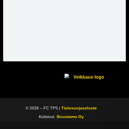
©
2026
– FC TPS |
Tietosuojaseloste
Kotisivut:
Sivustamo Oy