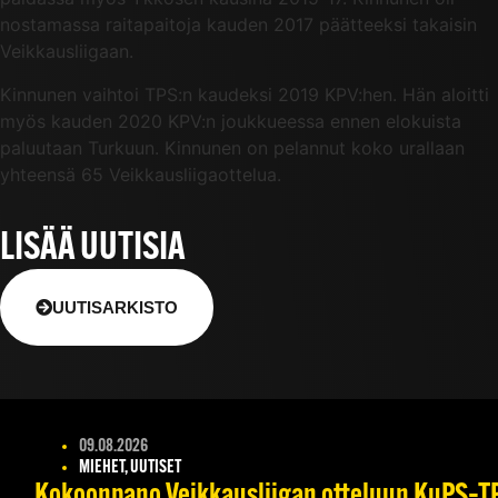
nostamassa raitapaitoja kauden 2017 päätteeksi takaisin
Veikkausliigaan.
Kinnunen vaihtoi TPS:n kaudeksi 2019 KPV:hen. Hän aloitti
myös kauden 2020 KPV:n joukkueessa ennen elokuista
paluutaan Turkuun. Kinnunen on pelannut koko urallaan
yhteensä 65 Veikkausliigaottelua.
LISÄÄ UUTISIA
UUTISARKISTO
09.08.2026
MIEHET, UUTISET
Kokoonpano Veikkausliigan otteluun KuPS–TPS