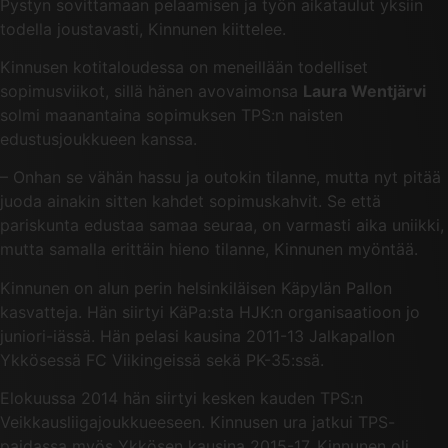
Pystyn sovittamaan pelaamisen ja työn aikataulut yksiin
todella joustavasti, Kinnunen kiittelee.
Kinnusen kotitaloudessa on meneillään todelliset
sopimusviikot, sillä hänen avovaimonsa
Laura Wentjärvi
solmi maanantaina sopimuksen TPS:n naisten
edustusjoukkueen kanssa.
– Onhan se vähän hassu ja outokin tilanne, mutta nyt pitää
juoda ainakin sitten kahdet sopimuskahvit. Se että
pariskunta edustaa samaa seuraa, on varmasti aika uniikki,
mutta samalla erittäin hieno tilanne, Kinnunen myöntää.
Kinnunen on alun perin helsinkiläisen Käpylän Pallon
kasvatteja. Hän siirtyi KäPa:sta HJK:n organisaatioon jo
juniori-iässä. Hän pelasi kausina 2011-13 Jalkapallon
Ykkösessä FC Viikingeissä sekä PK-35:ssä.
Elokuussa 2014 hän siirtyi kesken kauden TPS:n
Veikkausliigajoukkueeseen. Kinnusen ura jatkui TPS-
paidassa myös Ykkösen kausina 2015-17. Kinnunen oli