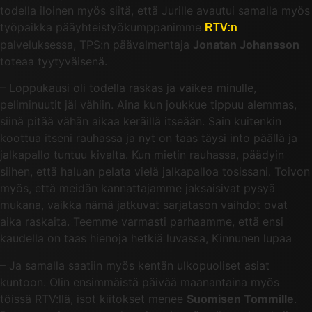
todella iloinen myös siitä, että Jurille avautui samalla myös
työpaikka pääyhteistyökumppanimme
RTV:n
palveluksessa, TPS:n päävalmentaja
Jonatan Johansson
toteaa tyytyväisenä.
– Loppukausi oli todella raskas ja vaikea minulle,
peliminuutit jäi vähiin. Aina kun joukkue tippuu alemmas,
siinä pitää vähän aikaa keräillä itseään. Sain kuitenkin
koottua itseni rauhassa ja nyt on taas täysi into päällä ja
jalkapallo tuntuu kivalta. Kun mietin rauhassa, päädyin
siihen, että haluan pelata vielä jalkapalloa tosissani. Toivon
myös, että meidän kannattajamme jaksaisivat pysyä
mukana, vaikka nämä jatkuvat sarjatason vaihdot ovat
aika raskaita. Teemme varmasti parhaamme, että ensi
kaudella on taas hienoja hetkiä luvassa, Kinnunen lupaa
– Ja samalla saatiin myös kentän ulkopuoliset asiat
kuntoon. Olin ensimmäistä päivää maanantaina myös
töissä RTV:llä, isot kiitokset menee
Suomisen Tommille
.