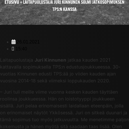
ETUSIVU
»
LAITAPUOLUSTAJA JURI KINNUNEN SOLMI JATKOSOPIMUKSEN
TPS:N KANSSA
26.01.2021
15:40
Laitapuolustaja
Juri Kinnunen
jatkaa kauden 2021
kattavalla sopimuksella TPS:n edustusjoukkueessa. 30-
vuotias Kinnunen edusti TPS:ää jo viiden kauden ajan
vuosina 2014-18 sekä viimeksi loppukauden 2020.
– Juri tuli meille viime vuonna kesken kauden täyttäen
roolinsa joukkueessa. Hän on loistotyyppi joukkueen
sisällä. Juri pelaa erinomaisesti laidallaan eteenpäin, jolla
on erinomaiset näytöt Ykkösessä. Juri on sitkeä duunari ja
tämä sopimus tuo myös jatkuvuutta. Me menetimme paljon
kokemusta ja hänen myötä sitä saadaan taas lisää. Olen