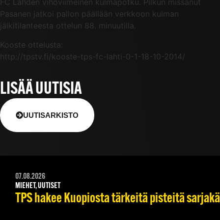
FC Lahden vihoviimeinen kulmapotku. Pilkun missanut
Pasanen jatkoi pallon päällään verkkoon kulman
jälkitilanteesta ottelun 88. minuutilla.
Kooste ottelusta:
http://tpstv.fi/kooste-tps-fc-lahti-0-1-18-10-2014/
LISÄÄ UUTISIA
UUTISARKISTO
07.08.2026
MIEHET, UUTISET
TPS hakee Kuopiosta tärkeitä pisteitä sarjak