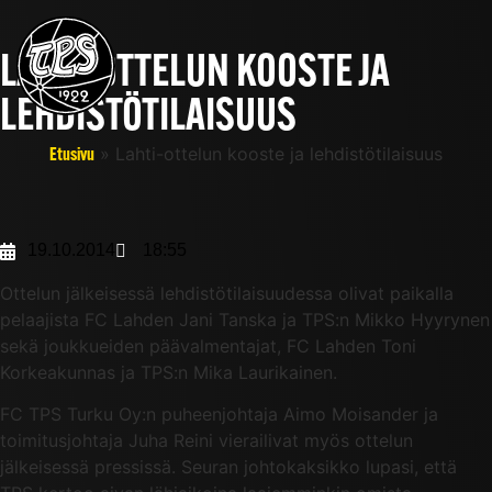
LAHTI-OTTELUN KOOSTE JA
LEHDISTÖTILAISUUS
»
Lahti-ottelun kooste ja lehdistötilaisuus
Etusivu
19.10.2014
18:55
Ottelun jälkeisessä lehdistötilaisuudessa olivat paikalla
pelaajista FC Lahden Jani Tanska ja TPS:n Mikko Hyyrynen
sekä joukkueiden päävalmentajat, FC Lahden Toni
Korkeakunnas ja TPS:n Mika Laurikainen.
FC TPS Turku Oy:n puheenjohtaja Aimo Moisander ja
toimitusjohtaja Juha Reini vierailivat myös ottelun
jälkeisessä pressissä. Seuran johtokaksikko lupasi, että