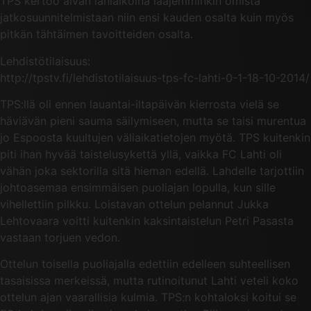
TPS kertoo aivan lähiaikoina laajemminkin omista
jatkosuunnitelmistaan niin ensi kauden osalta kuin myös
pitkän tähtäimen tavoitteiden osalta.
Lehdistötilaisuus:
http://tpstv.fi/lehdistotilaisuus-tps-fc-lahti-0-1-18-10-2014/
TPS:llä oli ennen lauantai-iltapäivän kierrosta vielä se
häviävän pieni sauma säilymiseen, mutta se taisi murentua
jo Espoosta kuultujen väliaikatietojen myötä. TPS kuitenkin
piti ihan hyvää taistelusykettä yllä, vaikka FC Lahti oli
vähän joka sektorilla sitä hieman edellä. Lahdelle tarjottiin
johtoasemaa ensimmäisen puoliajan lopulla, kun sille
vihellettiin pilkku. Loistavan ottelun pelannut Jukka
Lehtovaara voitti kuitenkin kaksintaistelun Petri Pasasta
vastaan torjuen vedon.
Ottelun toisella puoliajalla edettiin edelleen suhteellisen
tasaisissa merkeissä, mutta rutinoitunut Lahti veteli koko
ottelun ajan vaarallisia kulmia. TPS:n kohtaloksi koitui se