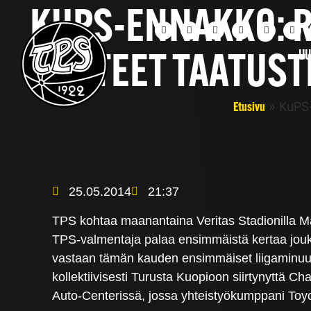
KUPS-ENNAKKO: R
UU
TUNTEET TAATUST
»
KuPS-
Etusivu
25.05.2014
21:37
TPS kohtaa maanantaina Veritas Stadionilla Ma
TPS-valmentaja palaa ensimmäistä kertaa jouk
vastaan tämän kauden ensimmäiset liigaminuutt
kollektiivisesti Turusta Kuopioon siirtynyttä Cha
Auto-Centerissä, jossa yhteistyökumppani Toyot