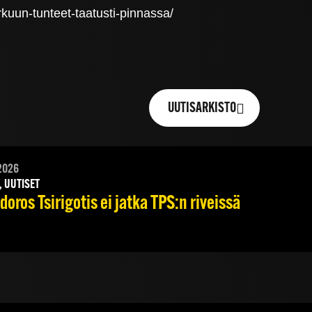
rkuun-tunteet-taatusti-pinnassa/
UUTISARKISTO
2026
, UUTISET
oros Tsirigotis ei jatka TPS:n riveissä