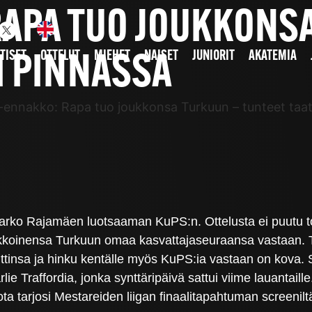
APA TUO JOUKKONSA
TISET
OTTELUT
MIEHET
NAISET
JUNIORIT
AKATEMIA
I PINNASSA
ennakko: Rapa tuo joukkonsa Turkuun – tunteet taat
rko Rajamäen luotsaaman KuPS:n. Ottelusta ei puutu tod
koinensa Turkuun omaa kasvattajaseuraansa vastaan. Tep
insa ja hinku kentälle myös KuPS:ia vastaan on kova. S
rlie Traffordia, jonka synttäripäivä sattui viime lauantaill
a tarjosi Mestareiden liigan finaalitapahtuman screenilt