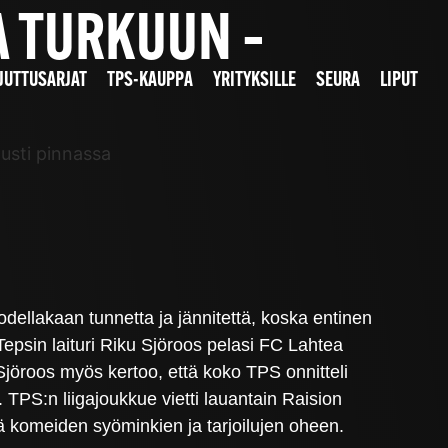
 TURKUUN –
JUTTUSARJAT
TPS-KAUPPA
YRITYKSILLE
SEURA
LIPUT
usti pinnassa
ellakaan tunnetta ja jännitettä, koska entinen
sin laituri Riku Sjöroos pelasi FC Lahtea
jöroos myös kertoo, että koko TPS onnitteli
e. TPS:n liigajoukkue vietti lauantain Raision
ä komeiden syöminkien ja tarjoilujen oheen.