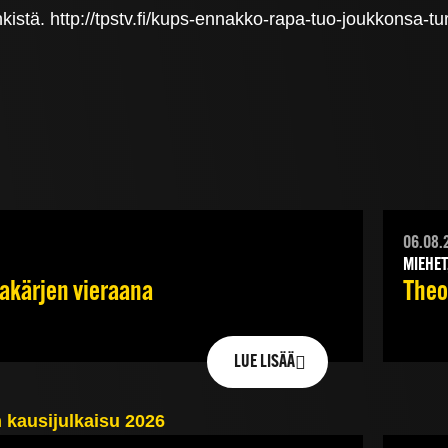
kistä. http://tpstv.fi/kups-ennakko-rapa-tuo-joukkonsa-tu
06.08.
MIEHET
jakärjen vieraana
Theod
LUE LISÄÄ