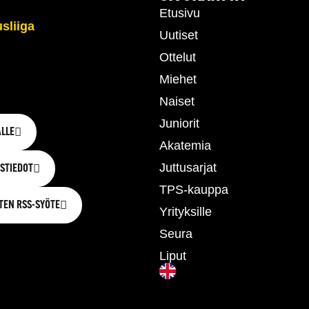
Etusivu
Uutiset
Ottelut
Miehet
Naiset
Juniorit
LLE
Akatemia
Juttusarjat
STIEDOT
TPS-kauppa
TEN RSS-SYÖTE
Yrityksille
Seura
Liput