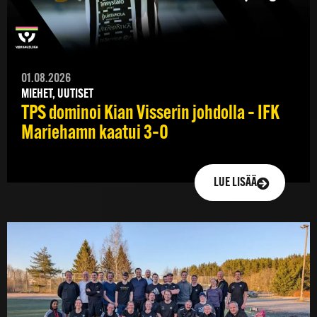
01.08.2026
MIEHET, UUTISET
TPS dominoi Kian Visserin johdolla – IFK
Mariehamn kaatui 3–0
LUE LISÄÄ