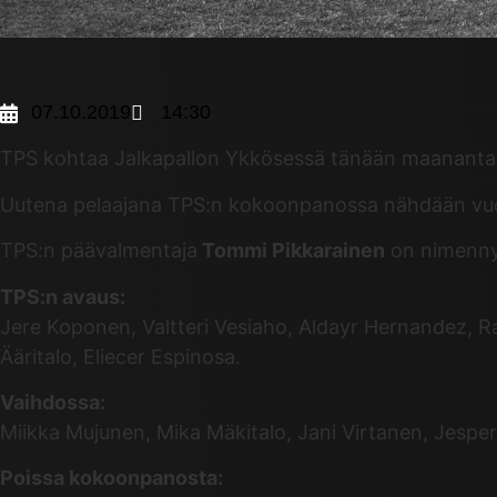
07.10.2019
14:30
TPS kohtaa Jalkapallon Ykkösessä tänään maanantaina
Uutena pelaajana TPS:n kokoonpanossa nähdään vu
TPS:n päävalmentaja
Tommi Pikkarainen
on nimennyt
TPS:n avaus:
Jere Koponen, Valtteri Vesiaho, Aldayr Hernandez
Ääritalo, Eliecer Espinosa.
Vaihdossa:
Miikka Mujunen, Mika Mäkitalo, Jani Virtanen, Jesper
Poissa kokoonpanosta: