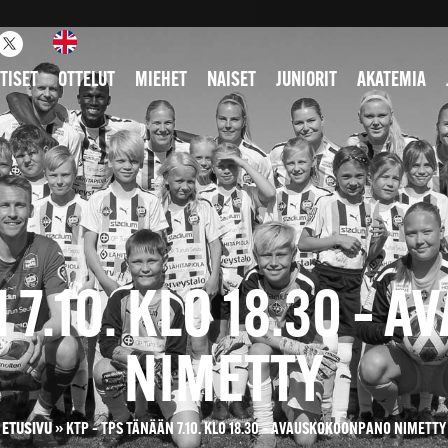
TISET
OTTELUT
MIEHET
NAISET
JUNIORIT
AKATEMIA
N 7.10. KLO 18.30 –
NIMETTY
ETUSIVU
»
KTP – TPS TÄNÄÄN 7.10. KLO 18.30 – AVAUSKOKOONPANO NIMETTY