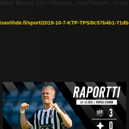
 Albijon Muzaci, Otto Ollikainen, Jonni Peräaho, Anton
elisaviihde.fi/sport/2019-10-7-KTP-TPS/8c57b4b1-71