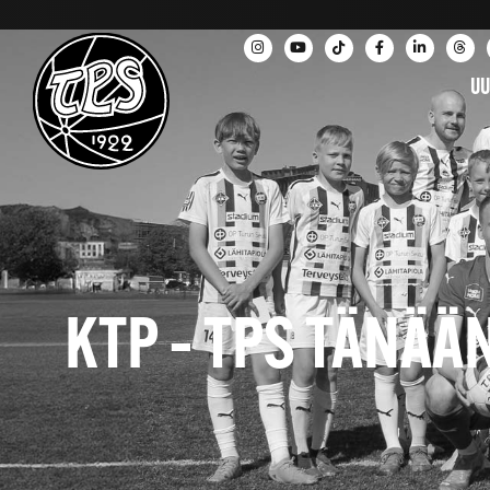
UU
KTP – TPS TÄNÄÄ