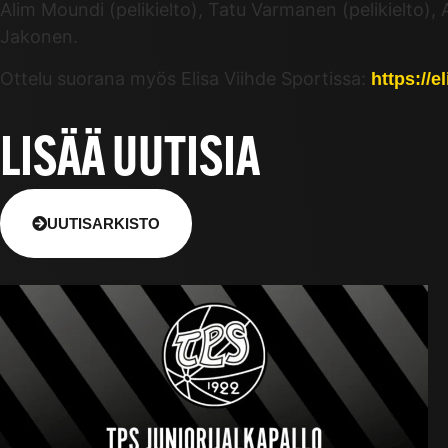
Alim Moundi (pelikielto), Tatu Varmanen (pelikielto),
Jakonen.
Ottelu suorana myös Elisa Viihde Sportissa:
https://
LISÄÄ UUTISIA
UUTISARKISTO