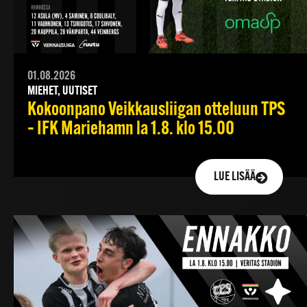
01.08.2026
MIEHET, UUTISET
Kokoonpano Veikkausliigan otteluun TPS
– IFK Mariehamn la 1.8. klo 15.00
LUE LISÄÄ