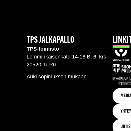
TPS JALKAPALLO
LINKI
TPS-toimisto
Lemminkäisenkatu 14-18 B, 6. krs
20520 Turku
Auki sopimuksen mukaan
MEDIA
YHTEY
UUTIS