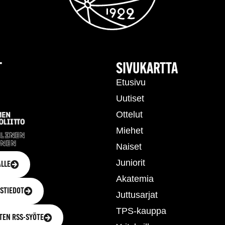
T
SIVUKARTTA
Etusivu
Uutiset
Ottelut
Miehet
Naiset
Juniorit
LLE
Akatemia
STIEDOT
Juttusarjat
TPS-kauppa
TEN RSS-SYÖTE