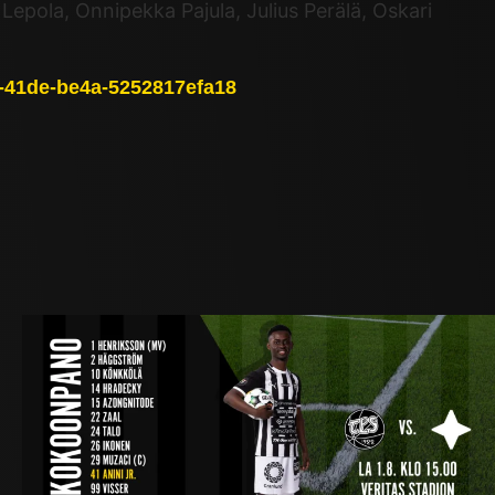
 Lepola, Onnipekka Pajula, Julius Perälä, Oskari
db-41de-be4a-5252817efa18