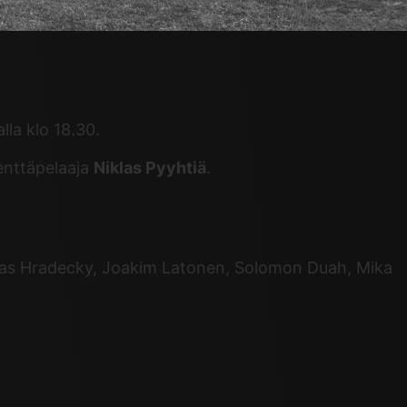
la klo 18.30.
enttäpelaaja
Niklas Pyyhtiä
.
mas Hradecky, Joakim Latonen, Solomon Duah, Mika