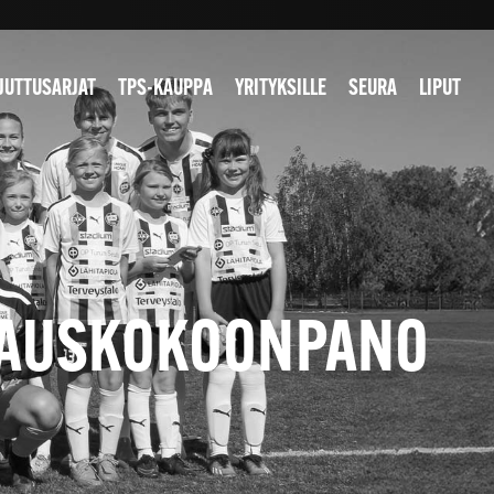
JUTTUSARJAT
TPS-KAUPPA
YRITYKSILLE
SEURA
LIPUT
 AVAUSKOKOONPANO