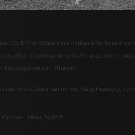
 7.10. KTP:n. Ottelu alkaa Kotkan Arto Tolsa Areenal
oden 2003 ikäluokkaa oleva GANT-akatemian keskik
 kokoonpanon illan otteluun.
, Rasmus Holma, Sami Rähmönen, Matej Hradecky, To
 Karlsson, Niklas Pyyhtiä.