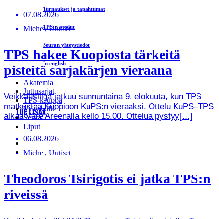
Turnaukset ja tapahtumat
07.08.2026
TPS:n ottelut
Miehet, Uutiset
Seuran yhteystiedot
TPS hakee Kuopiosta tärkeitä
In english
pisteitä sarjakärjen vieraana
Akatemia
Juttusarjat
Veikkausliiga jatkuu sunnuntaina 9. elokuuta, kun TPS
TPS-kauppa
matkustaa Kuopioon KuPS:n vieraaksi. Ottelu KuPS–TPS
Yrityksille
LUE LISÄÄ
alkaa Väre Areenalla kello 15.00. Ottelua pystyy[…]
Seura
Liput
06.08.2026
Miehet, Uutiset
Theodoros Tsirigotis ei jatka TPS:n
riveissä