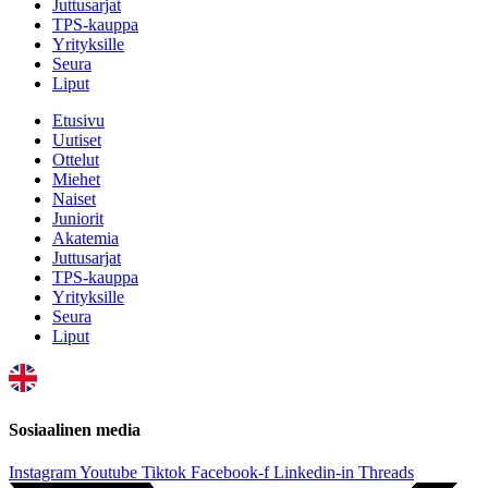
Juttusarjat
TPS-kauppa
Yrityksille
Seura
Liput
Etusivu
Uutiset
Ottelut
Miehet
Naiset
Juniorit
Akatemia
Juttusarjat
TPS-kauppa
Yrityksille
Seura
Liput
Sosiaalinen media
Instagram
Youtube
Tiktok
Facebook-f
Linkedin-in
Threads