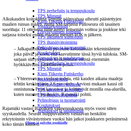
neljännelle sijalle kivenkovassa B-poikien SM-sarjassa.
Valokuva: Tiina Pirilä.
TPS perhefutis ja temppukoulu
TPS Mimmit
Alkukauden koitoksissa Tepsille päänvaivaa aiheutti päästettyjen
Kimi-Tiikerin Futiskerho
maalien runsas määrä, mutta SM-sarjassa Palloseura oli tasainen
Joukkuetoiminta
suorittaja: 11 ottelussa tilille kertyi seitsemän voittoa ja joukkue teki
Erityisryhmien toiminta
sarjassa toiseksi eniten maaleja mestari-HJK:n jälkeen.
TPS aikuisten kuntofutis
TPS iltapäivätoiminta
Pelinohjaus ja tuomarointi
– Jalkapalloilullisesti pyrimme kehittämään tekemistämme
Koulutukset
joka päivä, ja koen, että saavutimme tässä hyviä tuloksia. SM-
Turnaukset ja tapahtumat
sarjaan siirryttyämme keskityimme entistä enemmän
TPS perhefutis ja temppukoulu
hyökkäävään, pallolliseen peliin.
TPS Mimmit
Kimi-Tiikerin Futiskerho
– Yhteenvetona voidaan todeta, että kauden aikana maaleja
Joukkuetoiminta
tehtiin keskimäärin 2,6 per ottelu. Arvioni mukaan kausi oli
Erityisryhmien toiminta
onnistunut. Pojat kasvoivat ja kehittyivät monilla osa-alueilla,
TPS aikuisten kuntofutis
kuten nuorten kuuluukin, Rajamäki pohtii.
TPS iltapäivätoiminta
Pelinohjaus ja tuomarointi
Koulutukset
Rajamäki vastasi B-poikien valmennuksesta myös vuosi sitten
Turnaukset ja tapahtumat
syyskaudella. Seuran huippuvaiheen vastaavan henkilön
rekrytoinnin viivästymisen vuoksi hän jatkoi joukkueen peräsimessä
Ohjeet ja palvelut tepsiläisille
koko tämän kauden.