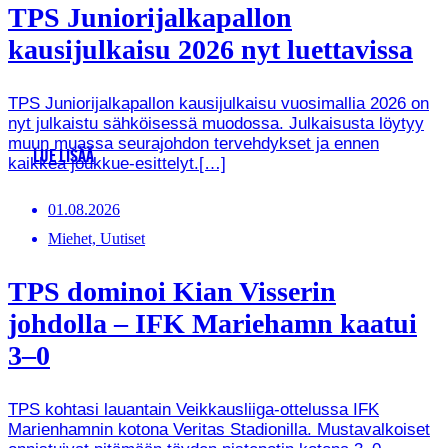
TPS Juniorijalkapallon
kausijulkaisu 2026 nyt luettavissa
TPS Juniorijalkapallon kausijulkaisu vuosimallia 2026 on
nyt julkaistu sähköisessä muodossa. Julkaisusta löytyy
muun muassa seurajohdon tervehdykset ja ennen
LUE LISÄÄ
kaikkea joukkue-esittelyt.[…]
01.08.2026
Miehet, Uutiset
TPS dominoi Kian Visserin
johdolla – IFK Mariehamn kaatui
3–0
TPS kohtasi lauantain Veikkausliiga-ottelussa IFK
Marienhamnin kotona Veritas Stadionilla. Mustavalkoiset