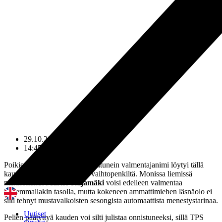
29.10.2024
14:45
Poikien P17 SM-sarjan meritoitunein valmentajanimi löytyi tällä
kaudella Turun Palloseuran vaihtopenkiltä. Monissa liemissä
marinoitunut
Marko Rajamäki
voisi edelleen valmentaa
kovemmallakin tasolla, mutta kokeneen ammattimiehen läsnäolo ei
silti tehnyt mustavalkoisten sesongista automaattista menestystarinaa.
Uutiset
Pelien päätyttyä kauden voi silti julistaa onnistuneeksi, sillä TPS