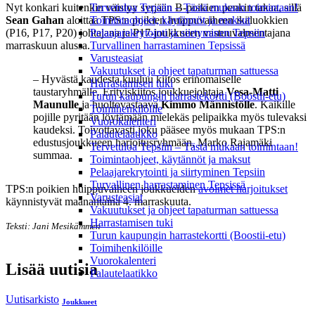
Nyt konkari kuitenkin väistyy syrjään B-poikien penkin takaa, sillä
Tervetuloa Tepsiin – Tästä mukaan toimintaan!
Sean Gahan
aloittaa TPS:n poikien huippuvaiheen ikäluokkien
Toimintaohjeet, käytännöt ja maksut
(P16, P17, P20) johtajana ja P17-joukkueen vastuuvalmentajana
Pelaajarekrytointi ja siirtyminen Tepsiin
marraskuun alussa.
Turvallinen harrastaminen Tepsissä
Varusteasiat
Vakuutukset ja ohjeet tapaturman sattuessa
– Hyvästä kaudesta kuuluu kiitos erinomaiselle
Harrastamisen tuki
taustaryhmälle. Erityiskiitos joukkuejohtaja
Vesa-Matti
Turun kaupungin harrastekortti (Boostii-etu)
Maunulle
ja huoltovastaava
Kimmo Männistölle
. Kaikille
Toimihenkilöille
pojille pyritään löytämään mielekäs pelipaikka myös tulevaksi
Vuorokalenteri
kaudeksi. Toivottavasti joku pääsee myös mukaan TPS:n
Palautelaatikko
edustusjoukkueen harjoitusryhmään, Marko Rajamäki
Tervetuloa Tepsiin – Tästä mukaan toimintaan!
summaa.
Toimintaohjeet, käytännöt ja maksut
Pelaajarekrytointi ja siirtyminen Tepsiin
Turvallinen harrastaminen Tepsissä
TPS:n poikien huippuvaiheen joukkueiden
avoimet harjoitukset
Varusteasiat
käynnistyvät maanantaina 4. marraskuuta.
Vakuutukset ja ohjeet tapaturman sattuessa
Harrastamisen tuki
Teksti: Jani Mesikämmen
Turun kaupungin harrastekortti (Boostii-etu)
Toimihenkilöille
Vuorokalenteri
Lisää uutisia
Palautelaatikko
Uutisarkisto
Joukkueet