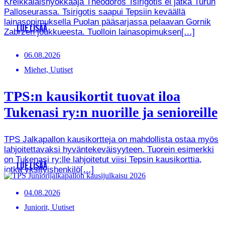
Kreikkalaishyökkääjä Theodoros Tsirigotis ei jatka Turun
Palloseurassa. Tsirigotis saapui Tepsiin keväällä
lainasopimuksella Puolan pääsarjassa pelaavan Gornik
LUE LISÄÄ
Zabrzen joukkueesta. Tuolloin lainasopimuksen[…]
06.08.2026
Miehet, Uutiset
TPS:n kausikortit tuovat iloa
Tukenasi ry:n nuorille ja senioreille
TPS Jalkapallon kausikortteja on mahdollista ostaa myös
lahjoitettavaksi hyväntekeväisyyteen. Tuorein esimerkki
on Tukenasi ry:lle lahjoitetut viisi Tepsin kausikorttia,
LUE LISÄÄ
jotka yksityishenkilö[…]
04.08.2026
Juniorit, Uutiset