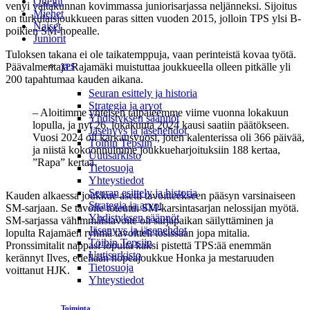
Ottelut
venyi valtakunnan kovimmassa juniorisarjassa neljänneksi. Sijoitus
Miehet
on turkulaisjoukkueen paras sitten vuoden 2015, jolloin TPS ylsi B-
Naiset
poikien SM-hopealle.
Juniorit
Tuloksen takana ei ole taikatemppuja, vaan perinteistä kovaa työtä.
Päävalmentaja Rajamäki muistuttaa joukkueella olleen pitkälle yli
TPS
200 tapahtumaa kauden aikana.
Seuran esittely ja historia
Strategia ja arvot
– Aloitimme yhteisen taipaleemme viime vuonna lokakuun
Yhdistyksen säännöt
lopulla, ja nyt 26. lokakuuta 2024 kausi saatiin päätökseen.
Jäsenyys ja jäsenehdot
Vuosi 2024 oli karkausvuosi, joten kalenterissa oli 366 päivää,
Töihin Tepsiin
ja niistä kokoonnuimme joukkueharjoituksiin 188 kertaa,
Uutisarkisto
”Rapa” kertaa.
Tietosuoja
Yhteystiedot
Seuran esittely ja historia
Kauden alkaessa joukkue asetti tavoitteekseen pääsyn varsinaiseen
Strategia ja arvot
SM-sarjaan. Se tavoite toteutui SM-karsintasarjan nelossijan myötä.
Yhdistyksen säännöt
SM-sarjassa vähimmäistavoite oli sarjapaikan säilyttäminen ja
Jäsenyys ja jäsenehdot
lopulta Rajamäen ryhmä tavoitteli tosissaan jopa mitalia.
Töihin Tepsiin
Pronssimitalit nappasi lopulta kaksi pistettä TPS:ää enemmän
Uutisarkisto
kerännyt Ilves, edellään hopeajoukkue Honka ja mestaruuden
Tietosuoja
voittanut HJK.
Yhteystiedot
Rapan valmentama TPS P17 sijoittui tänä vuonna
Toiminta