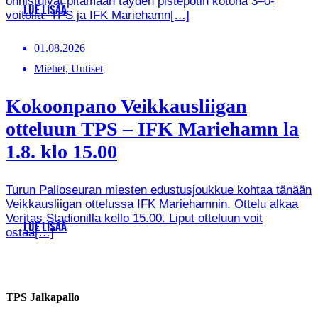
onnistuivat pitämään täyden pistepotin kotona 3–0-
LUE LISÄÄ
voitolla. TPS ja IFK Mariehamn[…]
01.08.2026
Miehet, Uutiset
Kokoonpano Veikkausliigan
otteluun TPS – IFK Mariehamn la
1.8. klo 15.00
Turun Palloseuran miesten edustusjoukkue kohtaa tänään
Veikkausliigan ottelussa IFK Mariehamnin. Ottelu alkaa
Veritas Stadionilla kello 15.00. Liput otteluun voit
LUE LISÄÄ
ostaa[…]
TPS Jalkapallo