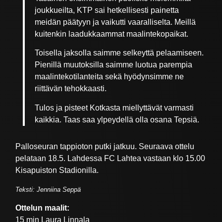
joukkueilta, KTP sai hetkellisesti painetta
meidän päätyyn ja vaikutti vaaralliselta. Meillä
kuitenkin laadukkaammat maalintekopaikat.
Toisella jaksolla saimme selkeyttä pelaamiseen.
Pienillä muutoksilla saimme luotua parempia
maalintekotilanteita sekä hyödynsimme ne
riittävän tehokkaasti.
Tulos ja pisteet Kotkasta miellyttävät varmasti
kaikkia. Taas saa ylpeydellä olla osana Tepsiä.
Palloseuran tappioton putki jatkuu. Seuraava ottelu
pelataan 18.5. Lahdessa FC Lahtea vastaan klo 15.00
Kisapuiston Stadionilla.
Teksti: Jenniina Seppä
Ottelun maalit:
15 min Laura Linnala