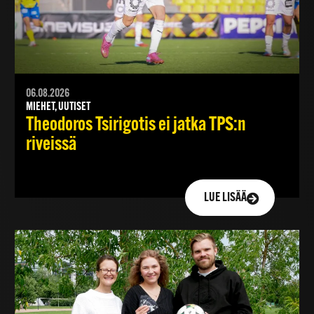
06.08.2026
MIEHET, UUTISET
Theodoros Tsirigotis ei jatka TPS:n
riveissä
LUE LISÄÄ