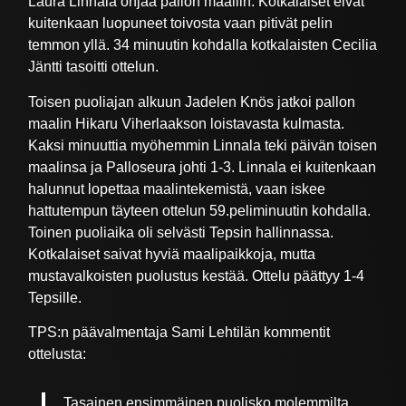
Laura Linnala ohjaa pallon maaliin. Kotkalaiset eivät
kuitenkaan luopuneet toivosta vaan pitivät pelin
temmon yllä. 34 minuutin kohdalla kotkalaisten Cecilia
Jäntti tasoitti ottelun.
Toisen puoliajan alkuun Jadelen Knös jatkoi pallon
maalin Hikaru Viherlaakson loistavasta kulmasta.
Kaksi minuuttia myöhemmin Linnala teki päivän toisen
maalinsa ja Palloseura johti 1-3. Linnala ei kuitenkaan
halunnut lopettaa maalintekemistä, vaan iskee
hattutempun täyteen ottelun 59.peliminuutin kohdalla.
Toinen puoliaika oli selvästi Tepsin hallinnassa.
Kotkalaiset saivat hyviä maalipaikkoja, mutta
mustavalkoisten puolustus kestää. Ottelu päättyy 1-4
Tepsille.
TPS:n päävalmentaja Sami Lehtilän kommentit
ottelusta:
Tasainen ensimmäinen puolisko molemmilta