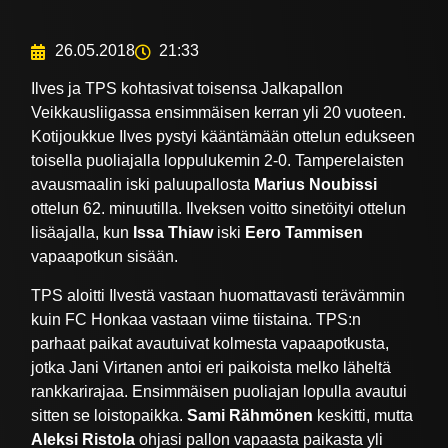
26.05.2018
21:33
Ilves ja TPS kohtasivat toisensa Jalkapallon
Veikkausliigassa ensimmäisen kerran yli 20 vuoteen.
Kotijoukkue Ilves pystyi kääntämään ottelun edukseen
toisella puoliajalla loppulukemin 2-0. Tamperelaisten
avausmaalin iski paluupallosta
Marius Noubissi
ottelun 62. minuutilla. Ilveksen voitto sinetöityi ottelun
lisäajalla, kun
Issa Thiaw
iski
Eero Tammisen
vapaapotkun sisään.
TPS aloitti Ilvestä vastaan huomattavasti terävämmin
kuin FC Honkaa vastaan viime tiistaina. TPS:n
parhaat paikat avautuivat kolmesta vapaapotkusta,
jotka Jani Virtanen antoi eri paikoista melko läheltä
rankkarirajaa. Ensimmäisen puoliajan lopulla avautui
sitten se loistopaikka.
Sami Rähmönen
keskitti, mutta
Aleksi Ristola
ohjasi pallon vapaasta paikasta yli