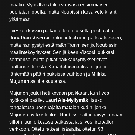
maalin. Myös Ilves tulitti vahvasti ensimmäisen
puoliajan lopulla, mutta Noubissin kova veto kilahti
ylärimaan.
Ilves otti kuskin paikan ottelun toisella puoliajalla.
Jonathan Viscosi
joutui heti alkuun pallosateeseen,
mutta hän pystyi estämään Tammisen ja Noubissin
maalintekoyritykset. Sen jälkeen Viscosi loukkasi
sormensa, mutta pitkät paikkausyritykset eivät
tuottaneet tulosta. Kanadalaismaalivahti joutui
lähtemään pää riipuksissa vaihtoon ja
Miikka
Mujunen
sai tilaisuutensa.
Mujunen joutui heti kovaan paikkaan, kun Ilves
hyökkäsi päälle.
Lauri Ala-Myllymäki
laukoi
rangaistusalueen rajalta matalan kudin, jonka
Mujunen nyrkkeili ulos. Noubissi sattui päivystämään
silloin juuri oikeassa paikassa ja siivosi irtopallon
verkkoon. Ottelu ratkesi lisäajalla, ottelun 93.