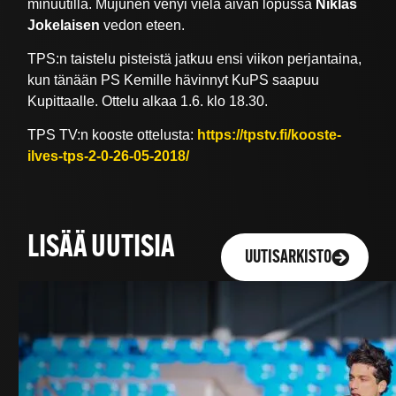
minuutilla. Mujunen venyi vielä aivan lopussa
Niklas
Jokelaisen
vedon eteen.
TPS:n taistelu pisteistä jatkuu ensi viikon perjantaina,
kun tänään PS Kemille hävinnyt KuPS saapuu
Kupittaalle. Ottelu alkaa 1.6. klo 18.30.
TPS TV:n kooste ottelusta:
https://tpstv.fi/kooste-
ilves-tps-2-0-26-05-2018/
LISÄÄ UUTISIA
UUTISARKISTO