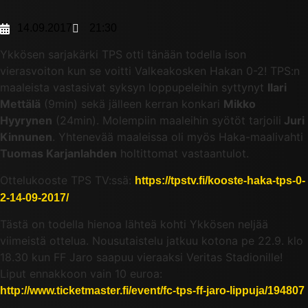
14.09.2017
21:30
Ykkösen sarjakärki TPS otti tänään todella ison
vierasvoiton kun se voitti Valkeakosken Hakan 0-2! TPS:n
maaleista vastasivat syksyn loppupeleihin syttynyt
Ilari
Mettälä
(9min) sekä jälleen kerran konkari
Mikko
Hyyrynen
(24min). Molempiin maaleihin syötöt tarjoili
Juri
Kinnunen
. Yhtenevää maaleissa oli myös Haka-maalivahti
Tuomas Karjanlahden
holtittomat vastaantulot.
Ottelukooste TPS TV:ssä:
https://tpstv.fi/kooste-haka-tps-0-
2-14-09-2017/
Tästä on todella hienoa lähteä kohti Ykkösen neljää
viimeistä ottelua. Nousutaistelu jatkuu kotona pe 22.9. klo
18.30 kun FF Jaro saapuu vieraaksi Veritas Stadionille!
Liput ennakkoon vain 10 euroa:
http://www.ticketmaster.fi/event/fc-tps-ff-jaro-lippuja/194807