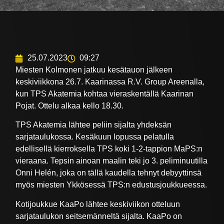
25.07.2023
09:27
Miesten Kolmonen jatkuu kesätauon jälkeen
keskiviikkona 26.7. Kaarinassa R.V. Group Areenalla,
kun TPS Akatemia kohtaa vieraskentällä Kaarinan
Pojat. Ottelu alkaa kello 18.30.
TPS Akatemia lähtee peliin sijalta yhdeksän
sarjataulukossa. Kesäkuun lopussa pelatulla
edellisellä kierroksella TPS koki 1-2-tappion MaPS:n
vieraana. Tepsin ainoan maalin teki jo 3. peliminuutilla
Onni Helén, joka on tällä kaudella tehnyt debyyttinsä
myös miesten Ykkösessä TPS:n edustusjoukkueessa.
Kotijoukkue KaaPo lähtee keskiviikon otteluun
sarjataulukon seitsemänneltä sijalta. KaaPo on