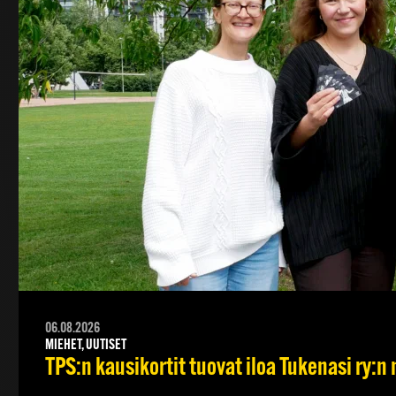
06.08.2026
MIEHET, UUTISET
TPS:n kausikortit tuovat iloa Tukenasi ry:n n