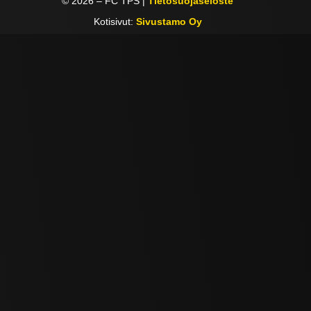
©
2026
– FC TPS |
Tietosuojaseloste
Kotisivut:
Sivustamo Oy