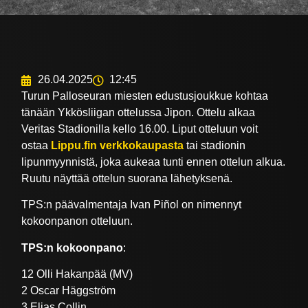
26.04.2025
12:45
Turun Palloseuran miesten edustusjoukkue kohtaa
tänään Ykkösliigan ottelussa Jipon. Ottelu alkaa
Veritas Stadionilla kello 16.00. Liput otteluun voit
ostaa
Lippu.fin verkkokaupasta
tai stadionin
lipunmyynnistä, joka aukeaa tunti ennen ottelun alkua.
Ruutu näyttää ottelun suorana lähetyksenä.
TPS:n päävalmentaja Ivan Piñol on nimennyt
kokoonpanon otteluun.
TPS:n kokoonpano
:
12 Olli Hakanpää (MV)
2 Oscar Häggström
3 Elias Collin