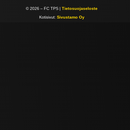
©
2026
– FC TPS |
Tietosuojaseloste
Kotisivut:
Sivustamo Oy