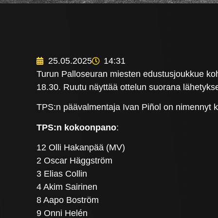
25.05.2025
14:31
Turun Palloseuran miesten edustusjoukkue koht
18.30. Ruutu näyttää ottelun suorana lähetyks
TPS:n päävalmentaja Ivan Piñol on nimennyt 
TPS:n kokoonpano
:
12 Olli Hakanpää (MV)
2 Oscar Häggström
3 Elias Collin
4 Akim Sairinen
8 Aapo Boström
9 Onni Helén