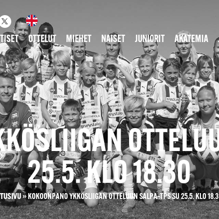
TISET
OTTELUT
MIEHET
NAISET
JUNIORIT
AKATEMIA
KÖSLIIGAN OTTELUU
25.5. KLO 18.30
ETUSIVU
»
KOKOONPANO YKKÖSLIIGAN OTTELUUN SALPA–TPS SU 25.5. KLO 18.