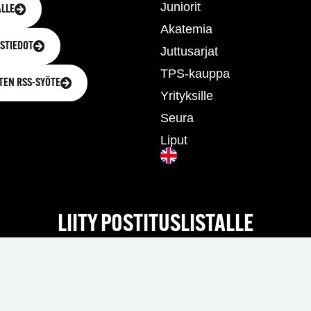
Juniorit
LLE
Akatemia
STIEDOT
Juttusarjat
TPS-kauppa
TEN RSS-SYÖTE
Yrityksille
Seura
Liput
LIITY POSTITUSLISTALLE