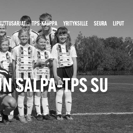
JUTTUSARJAT
TPS-KAUPPA
YRITYKSILLE
SEURA
LIPUT
N SALPA–TPS SU
30