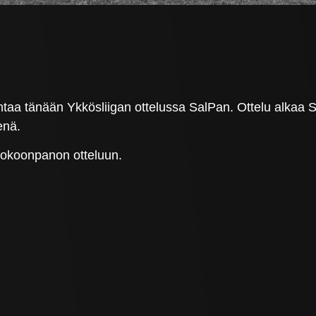
aa tänään Ykkösliigan ottelussa SalPan. Ottelu alkaa Sa
enä.
kokoonpanon otteluun.