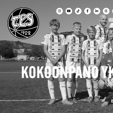
UU
KOKOONPANO YK