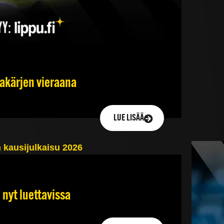
jakärjen vieraana
LUE LISÄÄ
 nyt luettavissa