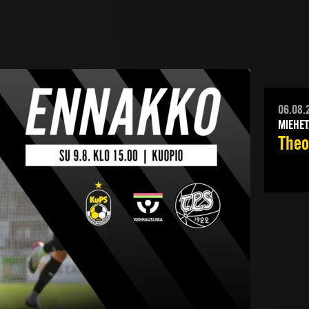
06.08.
MIEHET
Theod