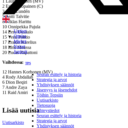
1 Lauri Järvinen (MV)
2 Erik Holopainen (C)
3 Antti Lundén
5 Antti Talvitie
8 Niklas Harittu
10 Onnipekka Pajula
Uutiset
14 Eero Uusitalo
Ottelut
15 Veeti Pohtio
Miehet
17 Eraldo Karelius
Naiset
18 Idris Moussa
Juniorit
20 Lucas Rapattoni
Vaihdossa:
TPS
12 Hannes Korhonen (MV)
Seuran esittely ja historia
4 Rody Abdallah
Strategia ja arvot
6 Dion Beqiri
Yhdistyksen säännöt
7 Andre Zaya
Jäsenyys ja jäsenehdot
11 Raid Amiri
Töihin Tepsiin
Uutisarkisto
Tietosuoja
Lisää uutisia
Yhteystiedot
Seuran esittely ja historia
Strategia ja arvot
Uutisarkisto
Yhdistyksen säännöt