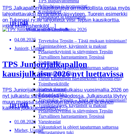
TPS iltapäivätoiminta
Pelinohjaus ja tuomarointi
TPS Jalkapallon kausikortteja on mahdollista ostaa myös
Koulutukset
lahjoitettavaksi hyväntekeväisyyteen. Tuorein esimerkki
Turnaukset ja tapahtumat
on Tukenasi ry:lle lahjoitetut viisi Tepsin kausikorttia,
LUE LISÄÄ
jotka yksityishenkilö[…]
Ohjeet ja palvelut tepsiläisille
04.08.2026
Tervetuloa Tepsiin – Tästä mukaan toimintaan!
Toimintaohjeet, käytännöt ja maksut
Juniorit, Uutiset
Pelaajarekrytointi ja siirtyminen Tepsiin
Turvallinen harrastaminen Tepsissä
TPS Juniorijalkapallon
Varusteasiat
Vakuutukset ja ohjeet tapaturman sattuessa
kausijulkaisu 2026 nyt luettavissa
Harrastamisen tuki
Turun kaupungin harrastekortti (Boostii-etu)
Toimihenkilöille
Vuorokalenteri
TPS Juniorijalkapallon kausijulkaisu vuosimallia 2026 on
Palautelaatikko
nyt julkaistu sähköisessä muodossa. Julkaisusta löytyy
Tervetuloa Tepsiin – Tästä mukaan toimintaan!
muun muassa seurajohdon tervehdykset ja ennen
Toimintaohjeet, käytännöt ja maksut
LUE LISÄÄ
kaikkea joukkue-esittelyt.[…]
Pelaajarekrytointi ja siirtyminen Tepsiin
Turvallinen harrastaminen Tepsissä
Varusteasiat
01.08.2026
Vakuutukset ja ohjeet tapaturman sattuessa
Miehet, Uutiset
Harrastamisen tuki