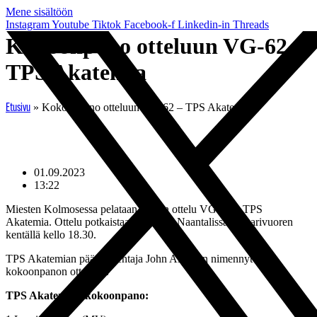
Mene sisältöön
Instagram
Youtube
Tiktok
Facebook-f
Linkedin-in
Threads
Kokoonpano otteluun VG-62 –
TPS Akatemia
»
Kokoonpano otteluun VG-62 – TPS Akatemia
Etusivu
01.09.2023
13:22
Miesten Kolmosessa pelataan tänään ottelu VG-62 – TPS
Akatemia. Ottelu potkaistaan käyntiin Naantalissa Kuparivuoren
kentällä kello 18.30.
TPS Akatemian päävalmentaja John Allen on nimennyt
kokoonpanon otteluun.
TPS Akatemian kokoonpano: