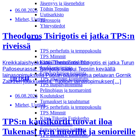
Jäsenyys ja jäsenehdot
Töihin Tepsiin
06.08.2026
Uutisarkisto
Miehet, Uutiset
Tietosuoja
Yhteystiedot
Theodoros Tsirigotis ei jatka TPS:n
Toiminta
riveissä
TPS perhefutis ja temppukoulu
TPS Mimmit
Kimi-Tiikerin Futiskerho
Kreikkalaishyökkääjä Theodoros Tsirigotis ei jatka Turun
Joukkuetoiminta
Palloseurassa. Tsirigotis saapui Tepsiin keväällä
Erityisryhmien toiminta
lainasopimuksella Puolan pääsarjassa pelaavan Gornik
TPS aikuisten kuntofutis
LUE LISÄÄ
Zabrzen joukkueesta. Tuolloin lainasopimuksen[…]
TPS iltapäivätoiminta
Pelinohjaus ja tuomarointi
06.08.2026
Koulutukset
Turnaukset ja tapahtumat
Miehet, Uutiset
TPS perhefutis ja temppukoulu
TPS Mimmit
Kimi-Tiikerin Futiskerho
TPS:n kausikortit tuovat iloa
Joukkuetoiminta
Tukenasi ry:n nuorille ja senioreille
Erityisryhmien toiminta
TPS aikuisten kuntofutis