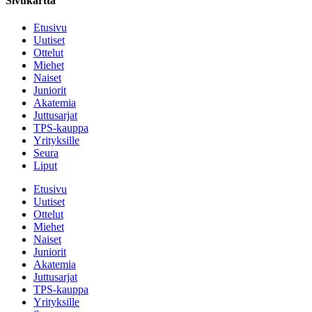
Sivukartta
Etusivu
Uutiset
Ottelut
Miehet
Naiset
Juniorit
Akatemia
Juttusarjat
TPS-kauppa
Yrityksille
Seura
Liput
Etusivu
Uutiset
Ottelut
Miehet
Naiset
Juniorit
Akatemia
Juttusarjat
TPS-kauppa
Yrityksille