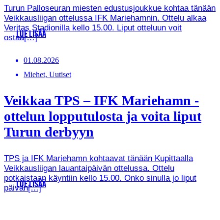
Turun Palloseuran miesten edustusjoukkue kohtaa tänään
Veikkausliigan ottelussa IFK Mariehamnin. Ottelu alkaa
Veritas Stadionilla kello 15.00. Liput otteluun voit
LUE LISÄÄ
ostaa[…]
01.08.2026
Miehet, Uutiset
Veikkaa TPS – IFK Mariehamn -
ottelun lopputulosta ja voita liput
Turun derbyyn
TPS ja IFK Mariehamn kohtaavat tänään Kupittaalla
Veikkausliigan lauantaipäivän ottelussa. Ottelu
potkaistaan käyntiin kello 15.00. Onko sinulla jo liput
LUE LISÄÄ
päivän[…]