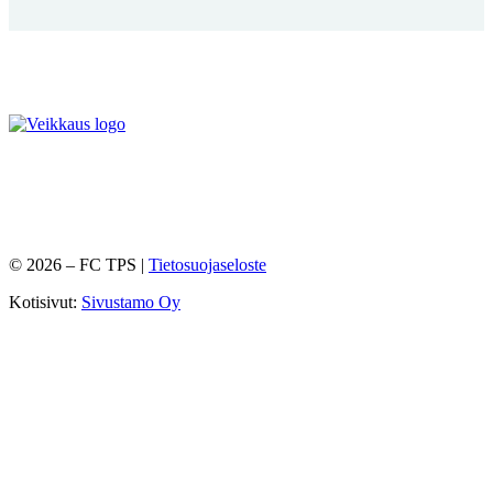
©
2026
– FC TPS |
Tietosuojaseloste
Kotisivut:
Sivustamo Oy