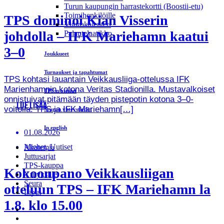
Turun kaupungin harrastekortti (Boostii-etu)
Toimihenkilöille
TPS dominoi Kian Visserin
Vuorokalenteri
johdolla – IFK Mariehamn kaatui
Palautelaatikko
3–0
Joukkueet
Turnaukset ja tapahtumat
TPS kohtasi lauantain Veikkausliiga-ottelussa IFK
Marienhamnin kotona Veritas Stadionilla. Mustavalkoiset
TPS:n ottelut
onnistuivat pitämään täyden pistepotin kotona 3–0-
LUE LISÄÄ
voitolla. TPS ja IFK Mariehamn[…]
Seuran yhteystiedot
In english
01.08.2026
Miehet, Uutiset
Akatemia
Juttusarjat
TPS-kauppa
Kokoonpano Veikkausliigan
Yrityksille
Seura
otteluun TPS – IFK Mariehamn la
Liput
1.8. klo 15.00