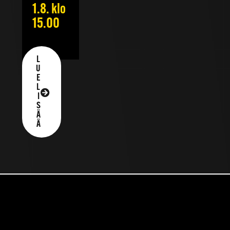
1.8. klo
15.00
L
U
E
L
I
S
Ä
Ä