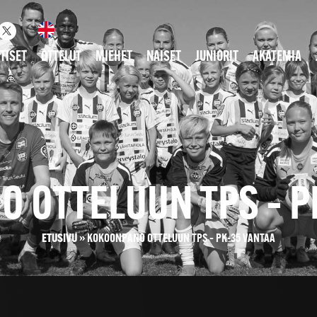
TISET
OTTELUT
MIEHET
NAISET
JUNIORIT
AKATEMIA
 OTTELUUN TPS – P
ETUSIVU
»
KOKOONPANO OTTELUUN TPS – PK-35 VANTAA