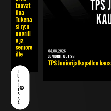
tuovat
iloa
Tukena
si ry:n
nuorill
e ja
seniore
04.08.2026
ille
JUNIORIT, UUTISET
TPS Juniorijalkapallon kaus
L
U
E
L
I
S
Ä
Ä