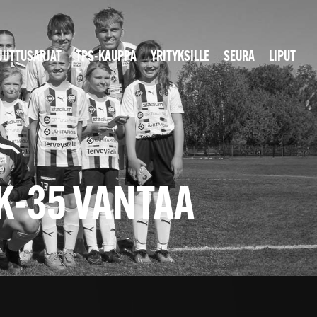
JUTTUSARJAT
TPS-KAUPPA
YRITYKSILLE
SEURA
LIPUT
K-35 VANTAA