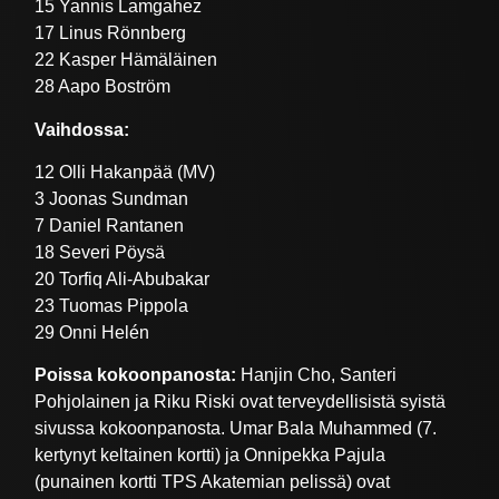
15 Yannis Lamgahez
17 Linus Rönnberg
22 Kasper Hämäläinen
28 Aapo Boström
Vaihdossa:
12 Olli Hakanpää (MV)
3 Joonas Sundman
7 Daniel Rantanen
18 Severi Pöysä
20 Torfiq Ali-Abubakar
23 Tuomas Pippola
29 Onni Helén
Poissa kokoonpanosta:
Hanjin Cho, Santeri
Pohjolainen ja Riku Riski ovat terveydellisistä syistä
sivussa kokoonpanosta. Umar Bala Muhammed (7.
kertynyt keltainen kortti) ja Onnipekka Pajula
(punainen kortti TPS Akatemian pelissä) ovat