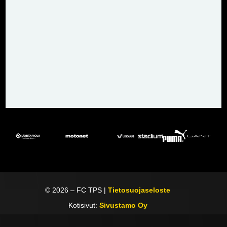
©
2026
– FC TPS |
Tietosuojaseloste
Kotisivut:
Sivustamo Oy