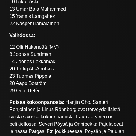
10 Riku Riski
13 Umar Bala Muhammed
15 Yannis Lamgahez
22 Kasper Hämäläinen
Vaihdossa:
12 Olli Hakanpää (MV)
3 Joonas Sundman
14 Joonas Lakkamäki
20 Torfiq Ali-Abubakar
23 Tuomas Pippola
28 Aapo Boström
29 Onni Helén
Poissa kokoonpanosta:
Hanjin Cho, Santeri
Pohjolainen ja Linus Rönnberg ovat terveydellisistä
syistä sivussa kokoonpanosta. Lauri Järvinen on
pelikiellossa. Severi Pöysä ja Onnipekka Pajula ovat
lainassa Pargas IF:n joukkueessa. Pöysän ja Pajulan