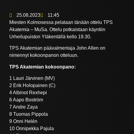
25.08.2023
11:45
Miesten Kolmosessa pelataan tänään ottelu TPS
Akatemia – MuSa. Ottelu potkaistaan käyntiin
Urheilupuiston Yläkentällä kello 19.30.
TPS Akatemian päävalmentaja John Allen on
nimennyt kokoonpanon otteluun.
TPS Akatemian kokoonpano:
1 Lauri Järvinen (MV)
2 Erik Holopainen (C)
4 Albinot Rexhepi
6 Aapo Boström
7 Andre Zaya
8 Tuomas Pippola
9 Onni Helén
10 Onnipekka Pajula