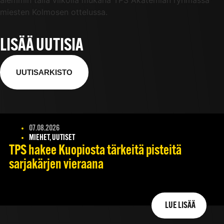
aiemmin tällä viikolla mukana TPS Akatemian ryhmässä
miesten Kolmosen ottelussa.
LISÄÄ UUTISIA
UUTISARKISTO
07.08.2026
MIEHET, UUTISET
TPS hakee Kuopiosta tärkeitä pisteitä
sarjakärjen vieraana
LUE LISÄÄ