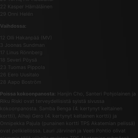
22 Kasper Hämäläinen
29 Onni Helén
Vaihdossa:
12 Olli Hakanpää (MV)
3 Joonas Sundman
17 Linus Rönnberg
18 Severi Pöysä
23 Tuomas Pippola
26 Eero Uusitalo
28 Aapo Boström
Poissa kokoonpanosta:
Hanjin Cho, Santeri Pohjolainen ja
Riku Riski ovat terveydellisistä syistä sivussa
kokoonpanosta. Samba Benga (4. kertynyt keltainen
kortti), Alhaji Gero (4. kertynyt keltainen kortti) ja
Onnipekka Pajula (punainen kortti TPS Akatemian pelissä)
ovat pelikiellossa. Lauri Järvinen ja Veeti Pohtio olivat