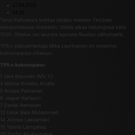
17.09.2023
14:25
Turun Palloseura kohtaa tänään miesten Ykkösen
vierasottelussa Gnistanin. Ottelu alkaa Helsingissä kello
17.00. Ottelua voi seurata suorana Ruudun välityksellä.
TPS:n päävalmentaja Mika Laurikainen on nimennyt
kokoonpanon otteluun.
TPS:n kokoonpano:
1 Jere Koponen (MV, C)
4 Matias Kivikko Arraño
5 Roope Pakkanen
6 Jesper Karlsson
7 Daniel Rantanen
13 Umar Bala Muhammed
14 Joonas Lakkamäki
15 Yannis Lamgahez
20 Torfiq Ali-Abubakar