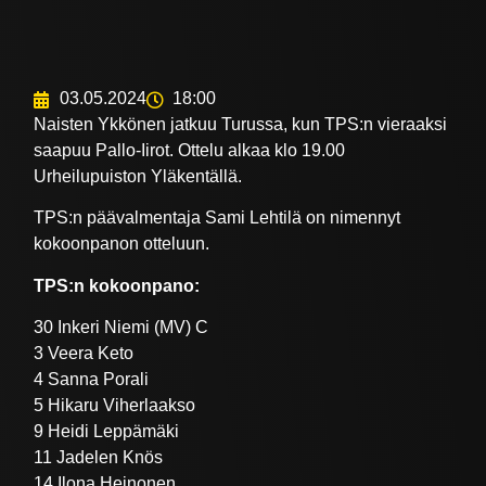
03.05.2024
18:00
Naisten Ykkönen jatkuu Turussa, kun TPS:n vieraaksi
saapuu Pallo-Iirot. Ottelu alkaa klo 19.00
Urheilupuiston Yläkentällä.
TPS:n päävalmentaja Sami Lehtilä on nimennyt
kokoonpanon otteluun.
TPS:n kokoonpano:
30 Inkeri Niemi (MV) C
3 Veera Keto
4 Sanna Porali
5 Hikaru Viherlaakso
9 Heidi Leppämäki
11 Jadelen Knös
14 Ilona Heinonen