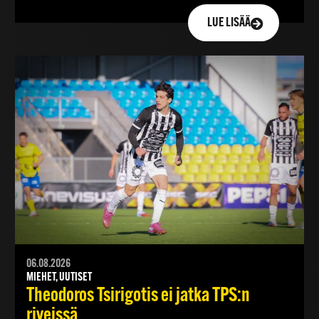
LUE LISÄÄ
06.08.2026
MIEHET, UUTISET
Theodoros Tsirigotis ei jatka TPS:n
riveissä