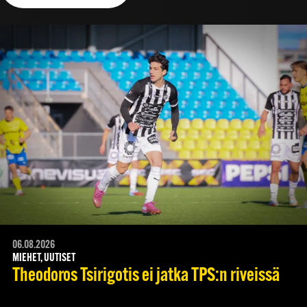
06.08.2026
MIEHET, UUTISET
Theodoros Tsirigotis ei jatka TPS:n riveissä