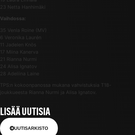
23 Netta Hanhimäki
Vaihdossa:
35 Venla Roine (MV)
6 Veronika Laurén
11 Jadelen Knös
17 Miina Kanerva
21 Rianna Nurmi
24 Alisa Ignatov
28 Adeliina Laine
TPS:n kokoonpanossa mukana vahvistuksia T18-
joukkueesta Rianna Nurmi ja Alisa Ignatov.
LISÄÄ UUTISIA
UUTISARKISTO