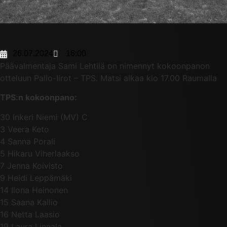
26.07.2024
16:00
Päävalmentaja Sami Lehtilä on nimennyt kokoonpanon
otteluun Pallo-Iirot – TPS. Matsi alkaa klo 17.00 Raumalla
TPS:n kokoonpano:
30 Inkeri Niemi (MV) C
3 Veera Keto
4 Sanna Porali
5 Hikaru Viherlaakso
7 Jenna Koivisto
9 Heidi Leppämäki
14 Ilona Heinonen
15 Saana Kallio
16 Netta Laasio
19 Laura Linnala