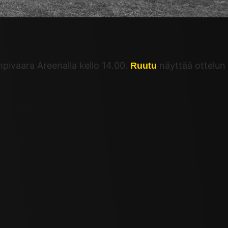
pivaara Areenalla kello 14.00.
näyttää ottelun
Ruutu