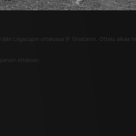
än Liigacupin ottelussa IF Gnistanin. Ottelu alkaa Im
panon otteluun.