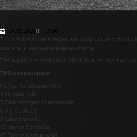
14.02.2026
13:00
Turun Palloseuran miesten edustusjoukkue kohtaa tänä
suorana ja selostettuna lähetyksenä.
TPS:n päävalmentaja Ivan Piñol on nimennyt kokoon
TPS:n kokoonpano
:
1 Elmo Henriksson (MV)
3 Nikolas Talo
5 Charlemagne Azongnitode
8 Aly Coulibaly
9 Luke Ivanovic
10 Marius Könkkölä
15 Tobias Karkulowski