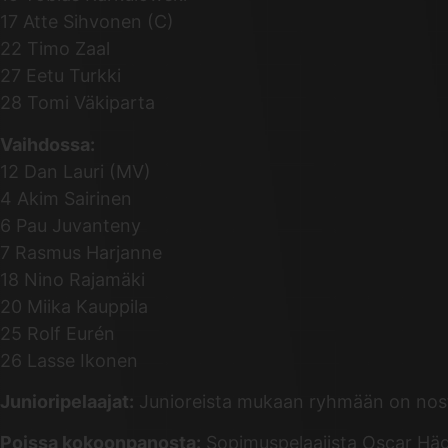
17 Atte Sihvonen (C)
22 Timo Zaal
27 Eetu Turkki
28 Tomi Väkiparta
Vaihdossa:
12 Dan Lauri (MV)
4 Akim Sairinen
6 Pau Juvanteny
7 Rasmus Harjanne
18 Nino Rajamäki
20 Miika Kauppila
25 Rolf Eurén
26 Lasse Ikonen
Junioripelaajat:
Junioreista mukaan ryhmään on noste
Poissa kokoonpanosta:
Sopimuspelaajista Oscar Hägg