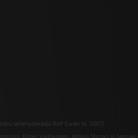
ttu laitahyökkääjä Rolf Eurén (s. 2007).
ström, Elmer Vauhkonen, Albijon Muzaci ja Samuel A