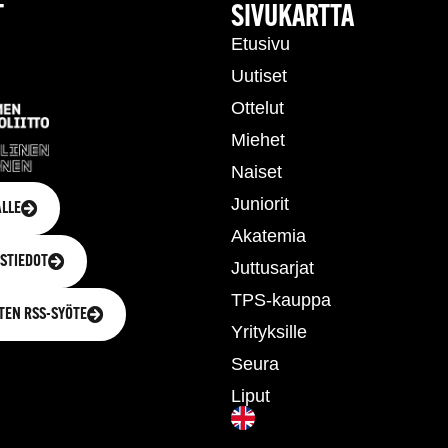
T
SIVUKARTTA
Etusivu
Uutiset
Ottelut
Miehet
Naiset
Juniorit
LLE
Akatemia
STIEDOT
Juttusarjat
TPS-kauppa
TEN RSS-SYÖTE
Yrityksille
Seura
Liput