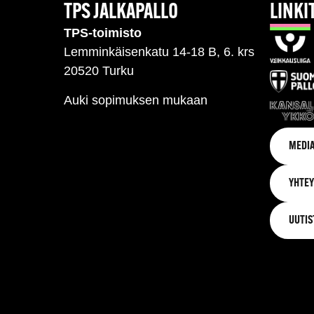
TPS JALKAPALLO
LINKI
TPS-toimisto
Lemminkäisenkatu 14-18 B, 6. krs
20520 Turku
Auki sopimuksen mukaan
MEDIA
YHTEY
UUTIS