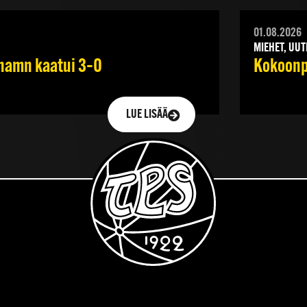
01.08.2026
MIEHET, UUT
ehamn kaatui 3–0
Kokoonpa
LUE LISÄÄ