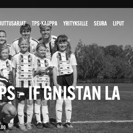
JUTTUSARJAT
TPS-KAUPPA
YRITYKSILLE
SEURA
LIPUT
S – IF GNISTAN LA
.00