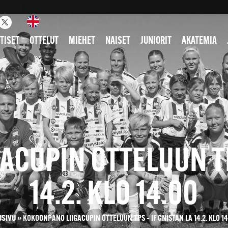
TISET
OTTELUT
MIEHET
NAISET
JUNIORIT
AKATEMIA
CUPIN OTTELUUN TP
14.2. KLO 14.00
USIVU
»
KOKOONPANO LIIGACUPIN OTTELUUN TPS – IF GNISTAN LA 14.2. KLO 14