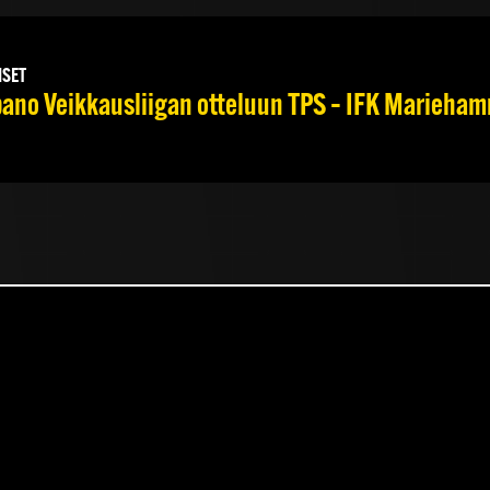
ISET
no Veikkausliigan otteluun TPS – IFK Mariehamn 