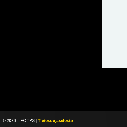
©
2026
– FC TPS |
Tietosuojaseloste