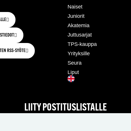
Naiset
Juniorit
LLE
Akatemia
Juttusarjat
STIEDOT
TPS-kauppa
TEN RSS-SYÖTE
Yrityksille
Seura
Liput
LIITY POSTITUSLISTALLE