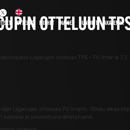
PIN OTTELUUN TPS –
TISET
OTTELUT
MIEHET
NAISET
JUNIORIT
AKATEMIA
okoonpano Liigacupin otteluun TPS – FC Inter la 7.2. 
än Liigacupin ottelussa FC Interin. Ottelu alkaa Impi
n suorana ja selostettuna lähetyksenä.
panon otteluun.