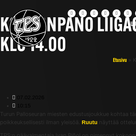
KOKOONPANO LIIGACU
UU
KLO 14.00
»
K
Etusivu
07.02.2026
10:15
Turun Palloseuran miesten edustusjoukkue kohtaa tänä
poikkeuksellisesti ilman yleisöä.
näyttää ottelu
Ruutu
TPS:n päävalmentaja Ivan Piñol on nimennyt kokoon