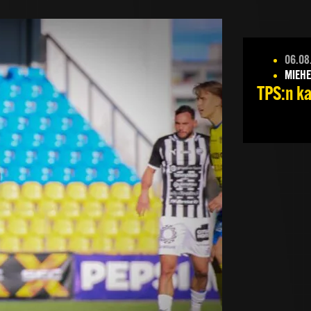
06.08
MIEHE
TPS:n ka