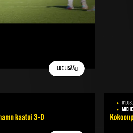
LUE LISÄÄ
01.08
MIEHE
ehamn kaatui 3–0
Kokoonpa