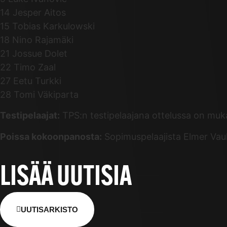
14 Jesper Aitos
15 Tobias Karkulowski
18 Nino Rajamäki
21 Jossue Dolet
22 Timo Zaal
27 Eetu Turkki
28 Tomi Väkiparta
Testipelaajat:
TPS:n testipelaajana ottelussa on muk
Poissa kokoonpanosta:
Sopimuspelaajista Elmer Vauh
LISÄÄ UUTISIA
UUTISARKISTO