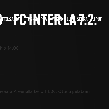
 FC INTER LA 7.2.
JUTTUSARJAT
TPS-KAUPPA
YRITYKSILLE
SEURA
LIPUT
klo 14.00
vaara Areenalla kello 14.00. Ottelu pelataan