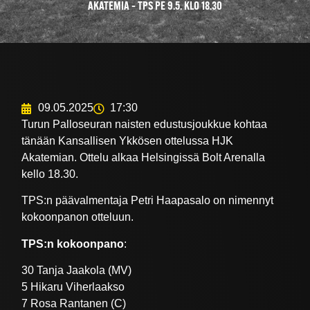
AKATEMIA – TPS PE 9.5. KLO 18.30
09.05.2025
17:30
Turun Palloseuran naisten edustusjoukkue kohtaa
tänään Kansallisen Ykkösen ottelussa HJK
Akatemian. Ottelu alkaa Helsingissä Bolt Arenalla
kello 18.30.
TPS:n päävalmentaja Petri Haapasalo on nimennyt
kokoonpanon otteluun.
TPS:n kokoonpano
:
30 Tanja Jaakola (MV)
5 Hikaru Viherlaakso
7 Rosa Rantanen (C)