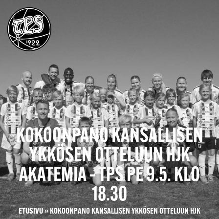
KOKOONPANO KANSALLISEN
YKKÖSEN OTTELUUN HJK
AKATEMIA – TPS PE 9.5. KLO
18.30
ETUSIVU
»
KOKOONPANO KANSALLISEN YKKÖSEN OTTELUUN HJK