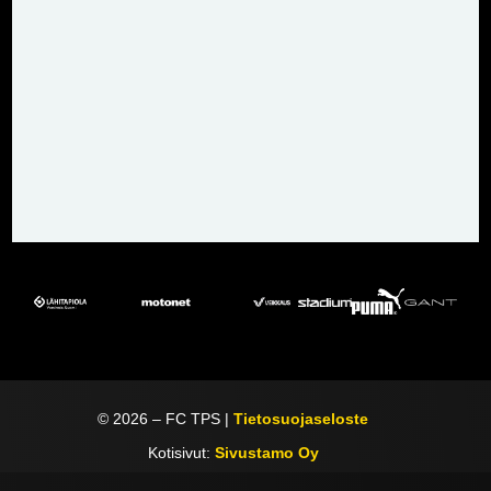
©
2026
– FC TPS |
Tietosuojaseloste
Kotisivut:
Sivustamo Oy