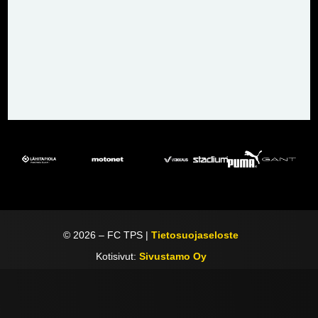
©
2026
– FC TPS |
Tietosuojaseloste
Kotisivut:
Sivustamo Oy