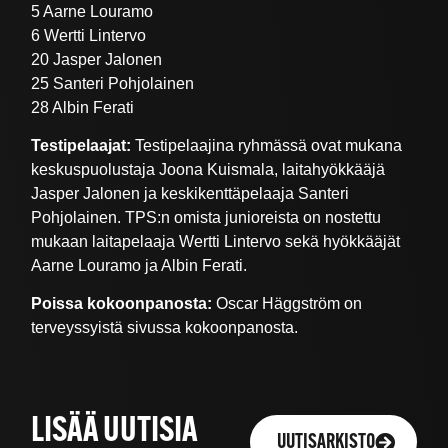
5 Aarne Louramo
6 Wertti Lintervo
20 Jasper Jalonen
25 Santeri Pohjolainen
28 Albin Ferati
Testipelaajat:
Testipelaajina ryhmässä ovat mukana
keskuspuolustaja Joona Kuismala, laitahyökkääjä
Jasper Jalonen ja keskikenttäpelaaja Santeri
Pohjolainen. TPS:n omista junioreista on nostettu
mukaan laitapelaaja Wertti Lintervo sekä hyökkääjät
Aarne Louramo ja Albin Ferati.
Poissa kokoonpanosta:
Oscar Häggström on
terveyssyistä sivussa kokoonpanosta.
LISÄÄ UUTISIA
UUTISARKISTO