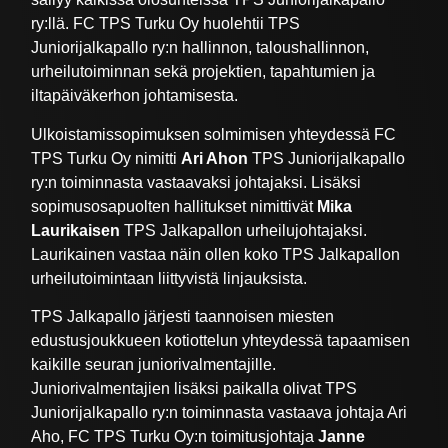
ry:llä. FC TPS Turku Oy huolehtii TPS
Juniorijalkapallo ry:n hallinnon, taloushallinnon,
urheilutoiminnan sekä projektien, tapahtumien ja
iltapäiväkerhon johtamisesta.
Ulkoistamissopimuksen solmimisen yhteydessä FC
TPS Turku Oy nimitti
Ari Ahon
TPS Juniorijalkapallo
ry:n toiminnasta vastaavaksi johtajaksi. Lisäksi
sopimusosapuolten hallitukset nimittivät
Mika
Laurikaisen
TPS Jalkapallon urheilujohtajaksi.
Laurikainen vastaa näin ollen koko TPS Jalkapallon
urheilutoimintaan liittyvistä linjauksista.
TPS Jalkapallo järjesti taannoisen miesten
edustusjoukkueen kotiottelun yhteydessä tapaamisen
kaikille seuran juniorivalmentajille.
Juniorivalmentajien lisäksi paikalla olivat TPS
Juniorijalkapallo ry:n toiminnasta vastaava johtaja Ari
Aho, FC TPS Turku Oy:n toimitusjohtaja
Janne