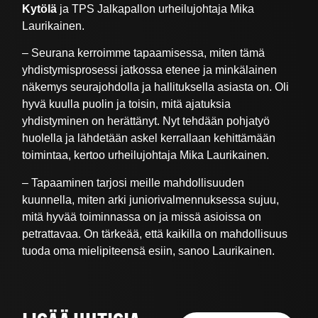
Kytölä
ja TPS Jalkapallon urheilujohtaja Mika
Laurikainen.
– Seurana kerroimme tapaamisessa, miten tämä
yhdistymisprosessi jatkossa etenee ja minkälainen
näkemys seurajohdolla ja hallituksella asiasta on. Oli
hyvä kuulla puolin ja toisin, mitä ajatuksia
yhdistyminen on herättänyt. Nyt tehdään pohjatyö
huolella ja lähdetään askel kerrallaan kehittämään
toimintaa, kertoo urheilujohtaja Mika Laurikainen.
– Tapaaminen tarjosi meille mahdollisuuden
kuunnella, miten arki juniorivalmennuksessa sujuu,
mitä hyvää toiminnassa on ja missä asioissa on
petrattavaa. On tärkeää, että kaikilla on mahdollisuus
tuoda oma mielipiteensä esiin, sanoo Laurikainen.