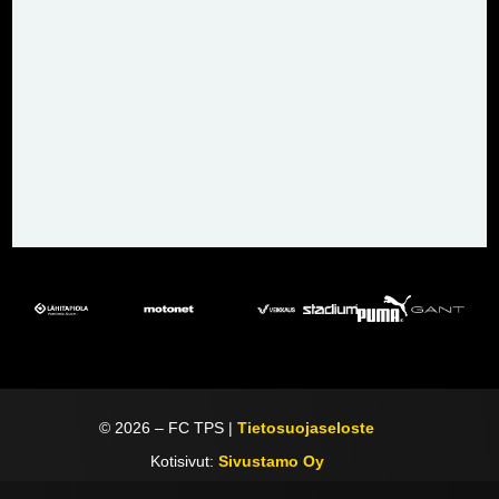
©
2026
– FC TPS |
Tietosuojaseloste
Kotisivut:
Sivustamo Oy