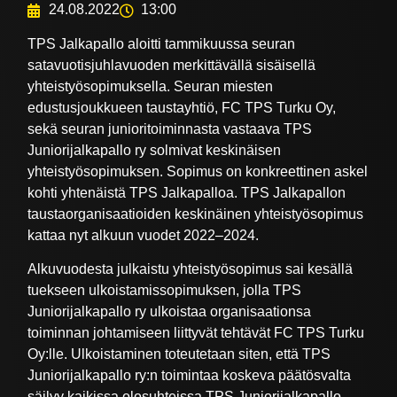
24.08.2022
13:00
TPS Jalkapallo aloitti tammikuussa seuran
satavuotisjuhlavuoden merkittävällä sisäisellä
yhteistyösopimuksella. Seuran miesten
edustusjoukkueen taustayhtiö, FC TPS Turku Oy,
sekä seuran junioritoiminnasta vastaava TPS
Juniorijalkapallo ry solmivat keskinäisen
yhteistyösopimuksen. Sopimus on konkreettinen askel
kohti yhtenäistä TPS Jalkapalloa. TPS Jalkapallon
taustaorganisaatioiden keskinäinen yhteistyösopimus
kattaa nyt alkuun vuodet 2022–2024.
Alkuvuodesta julkaistu yhteistyösopimus sai kesällä
tuekseen ulkoistamissopimuksen, jolla TPS
Juniorijalkapallo ry ulkoistaa organisaationsa
toiminnan johtamiseen liittyvät tehtävät FC TPS Turku
Oy:lle. Ulkoistaminen toteutetaan siten, että TPS
Juniorijalkapallo ry:n toimintaa koskeva päätösvalta
säilyy kaikissa olosuhteissa TPS Juniorijalkapallo