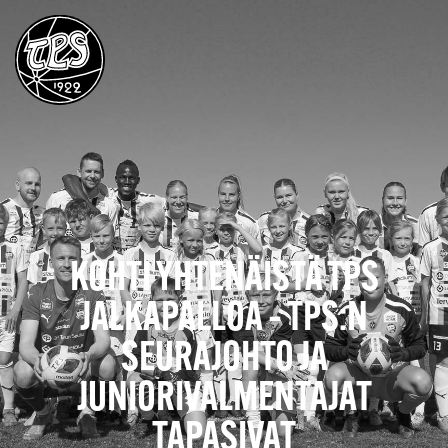
KOHTI YHTENÄISTÄ TPS
JALKAPALLOA – TPS:N
SEURAJOHTO JA
JUNIORIVALMENTAJAT
TAPASIVAT