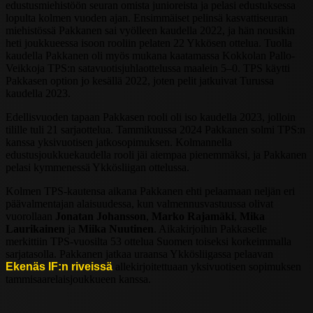
edustusmiehistöön seuran omista junioreista ja pelasi edustuksessa
lopulta kolmen vuoden ajan. Ensimmäiset pelinsä kasvattiseuran
miehistössä Pakkanen sai vyölleen kaudella 2022, ja hän nousikin
heti joukkueessa isoon rooliin pelaten 22 Ykkösen ottelua. Tuolla
kaudella Pakkanen oli myös mukana kaatamassa Kokkolan Pallo-
Veikkoja TPS:n satavuotisjuhlaottelussa maalein 5–0. TPS käytti
Pakkasen option jo kesällä 2022, joten pelit jatkuivat Turussa
kaudella 2023.
Edellisvuoden tapaan Pakkasen rooli oli iso kaudella 2023, jolloin
tilille tuli 21 sarjaottelua. Tammikuussa 2024 Pakkanen solmi TPS:n
kanssa yksivuotisen jatkosopimuksen. Kolmannella
edustusjoukkuekaudella rooli jäi aiempaa pienemmäksi, ja Pakkanen
pelasi kymmenessä Ykkösliigan ottelussa.
Kolmen TPS-kautensa aikana Pakkanen ehti pelaamaan neljän eri
päävalmentajan alaisuudessa, kun valmennusvastuussa olivat
vuorollaan
Jonatan Johansson
,
Marko Rajamäki
,
Mika
Laurikainen
ja
Miika Nuutinen
. Aikakirjoihin Pakkaselle
merkittiin TPS-vuosilta 53 ottelua Suomen toiseksi korkeimmalla
sarjatasolla. Pakkanen jatkaa uraansa Ykkösliigassa pelaavan
Ekenäs IF:n riveissä
allekirjoitettuaan yksivuotisen sopimuksen
tammisaarelaisjoukkueen kanssa.