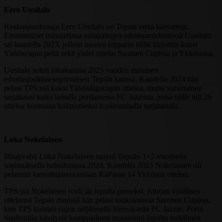
Eero Uusitalo
Keskuspuolustaja Eero Uusitalo on Tepsin omia kasvatteja.
Ensimmäiset minuuttinsa raitapaitojen edustusmiehistössä Uusitalo
sai kaudella 2023, jolloin nuoren topparin tilille kirjattiin kaksi
Ykköscupin peliä sekä yhdet ottelut Suomen Cupissa ja Ykkösessä.
Uusitalo solmi lokakuussa 2023 vuoden mittaisen
edustusjoukkuesopimuksen Tepsin kanssa. Kaudella 2024 hän
pelasi TPS:ssä kaksi Ykkösliigacupin ottelua, mutta varsinainen
sarjakausi kului lainalla porilaisessa FC Jazzissa, jossa tilille tuli 26
ottelua kotimaan kolmanneksi korkeimmalla sarjatasolla.
Luka Nokelainen
Maalivahti Luka Nokelainen saapui Tepsiin 1+2-vuotisella
sopimuksella helmikuussa 2024. Kaudella 2023 Nokelainen oli
pelannut kasvattajaseurassaan KäPassa 14 Ykkösen ottelua.
TPS:ssä Nokelaisen rooli jäi lopulta pieneksi. Ainoan virallisen
ottelunsa Tepsin riveissä hän pelasi toukokuussa Suomen Cupissa,
kun TPS kohtasi cupin neljännellä kierroksella FC Jazzin. Porin
Stadionilla käydystä kamppailusta muodostui lopulta todellinen