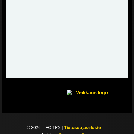
©
2026
– FC TPS |
Tietosuojaseloste