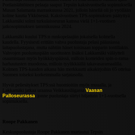
Porilaislähtöinen pelaaja saapui Tepsiin kaksivuotisella sopimuksella
Musan Salamasta marraskuussa 2021, jolloin hänellä oli jo vyöllään
kolme kautta Ykkösessä. Kaksivuotisen TPS-sopimuksen päätyttyä
Lakkamäki solmi turkulaisseuran kanssa vielä 1+1-vuotisen
jatkosopimuksen tammikuussa 2024.
Lakkamäki kuului TPS:n runkopelaajiin jokaisella kolmella
kaudella. Fyysisesti erittäin vahva puolustaja pelasi pääasiassa
laitapuolustajana, mutta nähtiin hänet toisinaan topparin tontillakin.
Vahvojen puolustuspään suoritusten lisäksi Lakkamäki väläytteli
osaamistaan myös hyökkäyspäässä, milloin komeiden spin-o-rama-
harhautusten muodossa, milloin tyylikkäällä takavasaramaalilla.
Kolmen TPS-kauden aikana hän merkkautti aikakirjoihin 65 ottelua
Suomen toiseksi korkeimmalla sarjatasolla.
Hyvät peliesitykset TPS:ssä huomioitiin myös muualla, ja
Lakkamäki jatkaa uraansa Veikkausliigassa
Vaasan
Palloseurassa
, jonne puolustaja siirtyi hiljattain 1+1-vuotisella
sopimuksella.
Roope Pakkanen
Keskuspuolustaja Roope Pakkanen murtautui Tepsin