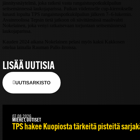
jännitysnäytelmä, joka ratkesi vasta rangaistuspotkukilpailun
seitsemännessä laukojaparissa. Paikan viidennelle cup-kierrokselle
lunasti lopulta TPS rangaistuspotkukilpailun jälkeen 7–6-lukemin.
Avainroolissa Tepsin tietä jatkoon oli siivittämässä maalivahti
Nokelainen, joka venyi ratkaisevaan torjuntaan seitsemännessä
laukojaparissa.
Kauden 2024 aikana Nokelainen pelasi myös kaksi Kakkosen
ottelua lainalla Rauman Pallo-Iiroissa.
LISÄÄ UUTISIA
UUTISARKISTO
07.08.2026
MIEHET, UUTISET
TPS hakee Kuopiosta tärkeitä pisteitä sarjak