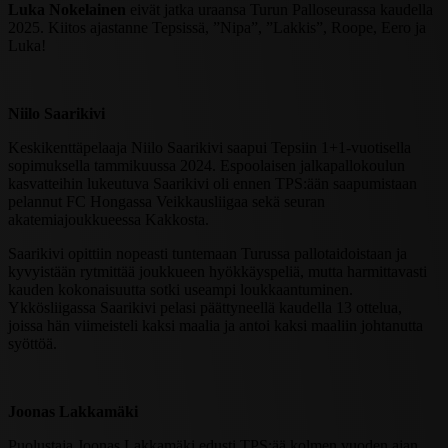
Luka Nokelainen
eivät jatka uraansa Turun Palloseurassa kaudella
2025. Kiitos ajastanne Tepsissä, ”Nipa”, ”Lakkis”, Roope, Eero ja
Luka!
Niilo Saarikivi
Keskikenttäpelaaja Niilo Saarikivi saapui Tepsiin 1+1-vuotisella
sopimuksella tammikuussa 2024. Espoolaisen jalkapallokoulun
kasvatteihin lukeutuva Saarikivi oli ennen TPS:ään saapumistaan
pelannut FC Hongassa Veikkausliigaa sekä seuran
akatemiajoukkueessa Kakkosta.
Saarikivi opittiin nopeasti tuntemaan Turussa pallotaidoistaan ja
kyvyistään rytmittää joukkueen hyökkäyspeliä, mutta harmittavasti
kauden kokonaisuutta sotki useampi loukkaantuminen.
Ykkösliigassa Saarikivi pelasi päättyneellä kaudella 13 ottelua,
joissa hän viimeisteli kaksi maalia ja antoi kaksi maaliin johtanutta
syöttöä.
Joonas Lakkamäki
Puolustaja Joonas Lakkamäki edusti TPS:ää kolmen vuoden ajan.