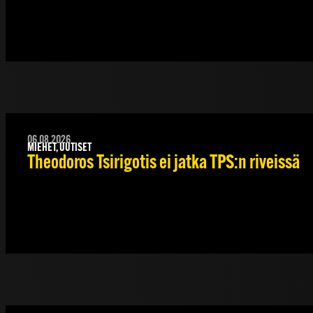
06.08.2026
MIEHET, UUTISET
Theodoros Tsirigotis ei jatka TPS:n riveissä