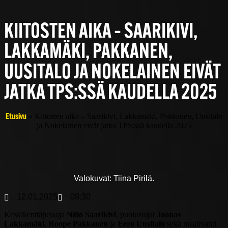
KIITOSTEN AIKA – SAARIKIVI,
LAKKAMÄKI, PAKKANEN,
UUSITALO JA NOKELAINEN EIVÄT
JATKA TPS:SSÄ KAUDELLA 2025
»
Kiitosten aika – Saarikivi, Lakkamäki, Pakkanen, Uusitalo
Etusivu
ja Nokelainen eivät jatka TPS:ssä kaudella 2025
Valokuvat: Tiina Pirilä.
12.01.2025
08:30
Keskikenttäpelaaja
Niilo Saarikivi
, puolustajat
Joonas
Lakkamäki
,
Roope Pakkanen
ja
Eero Uusitalo
sekä maalivahti