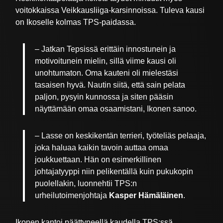
voitokkaissa Veikkausliiga-karsinnoissa. Tuleva kausi
on Ikoselle kolmas TPS-paidassa.
– Jatkan Tepsissä erittäin innostunein ja
motivoitunein mielin, sillä viime kausi oli
unohtumaton. Oma kauteni oli mielestäsi
tasaisen hyvä. Nautin siitä, että sain pelata
paljon, pysyin kunnossa ja siten pääsin
näyttämään omaa osaamistani, Ikonen sanoo.
– Lasse on keskikentän terrieri, työteliäs pelaaja,
joka haluaa kaikin tavoin auttaa omaa
joukkuettaan. Hän on esimerkillinen
johtajatyyppi niin pelikentällä kuin pukukopin
puolellakin, luonnehtii TPS:n
urheilutoimenjohtaja
Kasper Hämäläinen
.
Ikonen kantoi päättyneellä kaudella TPS:ssä