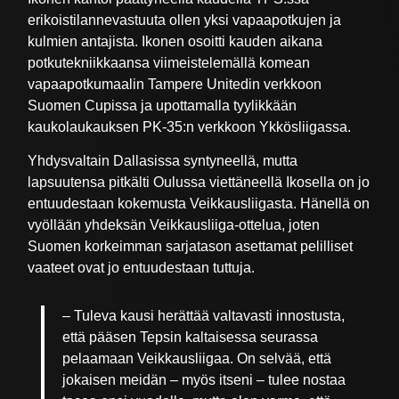
erikoistilannevastuuta ollen yksi vapaapotkujen ja
kulmien antajista. Ikonen osoitti kauden aikana
potkutekniikkaansa viimeistelemällä komean
vapaapotkumaalin Tampere Unitedin verkkoon
Suomen Cupissa ja upottamalla tyylikkään
kaukolaukauksen PK-35:n verkkoon Ykkösliigassa.
Yhdysvaltain Dallasissa syntyneellä, mutta
lapsuutensa pitkälti Oulussa viettäneellä Ikosella on jo
entuudestaan kokemusta Veikkausliigasta. Hänellä on
vyöllään yhdeksän Veikkausliiga-ottelua, joten
Suomen korkeimman sarjatason asettamat pelilliset
vaateet ovat jo entuudestaan tuttuja.
– Tuleva kausi herättää valtavasti innostusta,
että pääsen Tepsin kaltaisessa seurassa
pelaamaan Veikkausliigaa. On selvää, että
jokaisen meidän – myös itseni – tulee nostaa