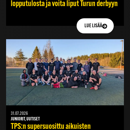
lopputulosta ja voita liput Turun derbyyn
LUE LISÄÄ
31.07.2026
JUNIORIT, UUTISET
TPS:n supersuosittu aikuisten