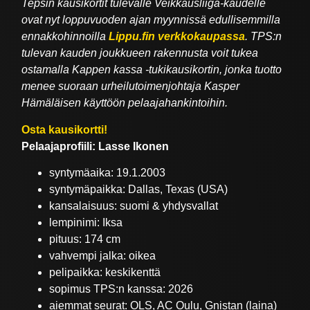
Tepsin kausikortit tulevalle Veikkausliiga-kaudelle
ovat nyt loppuvuoden ajan myynnissä edullisemmilla
ennakkohinnoilla
Lippu.fin verkkokaupassa
. TPS:n
tulevan kauden joukkueen rakennusta voit tukea
ostamalla Kappen kassa -tukikausikortin, jonka tuotto
menee suoraan urheilutoimenjohtaja Kasper
Hämäläisen käyttöön pelaajahankintoihin.
Osta kausikortti!
Pelaajaprofiili: Lasse Ikonen
syntymäaika: 19.1.2003
syntymäpaikka: Dallas, Texas (USA)
kansalaisuus: suomi & yhdysvallat
lempinimi: Iksa
pituus: 174 cm
vahvempi jalka: oikea
pelipaikka: keskikenttä
sopimus TPS:n kanssa: 2026
aiemmat seurat: OLS, AC Oulu, Gnistan (laina)