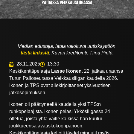
PAIDASSA VEIKKAUSLIIGASSA
Median edustaja, lataa valokuva uutiskäyttöön
tästä linkistä
. Kuvan kreditointi: Tiina Pirilä.
28.11.2025
13:30
Keskikenttäpelaaja
Lasse Ikonen
, 22, jatkaa uraansa
Turun Palloseurassa Veikkausliigan kaudella 2026.
Ikonen ja TPS ovat allekirjoittaneet yksivuotisen
jatkosopimuksen.
Ikonen oli päättyneellä kaudella yksi TPS:n
runkopelaajista. Ikonen pelasi Ykkösliigassa 24
ottelua, joista yhtä vaille kaikissa hän kuului
joukkueensa avauskokoonpanoon.
Keskikenttäpelaaja kellotti täydet minuutit myös