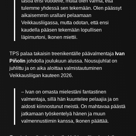
tasoa ensi vuodelle, mutta olen varma, että
tulemme yhdessä sen tekemään. Olen päässyt
aikaisemmin urallani pelaamaan
Veikkausliigassa, mutta odotan, että ensi
kaudella pääsen tekemään lopullisen
läpimurtoni, Ikonen miettii.
TPS palaa takaisin treenikentälle päävalmentaja
Ivan
Piñolin
johdolla joulukuun alussa. Nousujuhlat on
juhlittu ja on aika aloittaa valmistautuminen
Veikkausliigan kauteen 2026.
– ⁠⁠Ivan on omasta mielestäni fantastinen
valmentaja, sillä hän kuuntelee pelaajia ja on
aidosti kiinnostunut meistä. On mahtavaa päästä
jatkamaan työskentelyä hänen ja muun
valmennustiimin kanssa, Ikonen päättää.