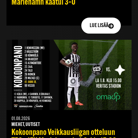
Mariehamn kaatui 3–0
LUE LISÄÄ
01.08.2026
MIEHET, UUTISET
Kokoonpano Veikkausliigan otteluun