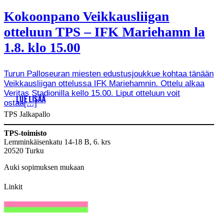
Kokoonpano Veikkausliigan
otteluun TPS – IFK Mariehamn la
1.8. klo 15.00
Turun Palloseuran miesten edustusjoukkue kohtaa tänään
Veikkausliigan ottelussa IFK Mariehamnin. Ottelu alkaa
Veritas Stadionilla kello 15.00. Liput otteluun voit
LUE LISÄÄ
ostaa[…]
TPS Jalkapallo
TPS-toimisto
Lemminkäisenkatu 14-18 B, 6. krs
20520 Turku
Auki sopimuksen mukaan
Linkit