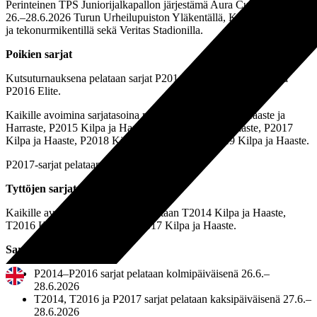
Perinteinen TPS Juniorijalkapallon järjestämä Aura Cup pelataan
26.–28.6.2026 Turun Urheilupuiston Yläkentällä, Kupittaan nurmi-
ja tekonurmikentillä sekä Veritas Stadionilla.
Poikien sarjat
Kutsuturnauksena pelataan sarjat P2014 Elite, P2015 Elite sekä
P2016 Elite.
Kaikille avoimina sarjatasoina pelataan P2014 Kilpa, Haaste ja
Harraste, P2015 Kilpa ja Haaste, P2016 Kilpa ja Haaste, P2017
Kilpa ja Haaste, P2018 Kilpa ja Haaste sekä P2019 Kilpa ja Haaste.
P2017-sarjat pelataan 7v7-pelimuotoisena.
Tyttöjen sarjat
Kaikille avoimina sarjatasoina pelataan T2014 Kilpa ja Haaste,
T2016 Kilpa ja Haaste sekä T2017 Kilpa ja Haaste.
Sarjojen pelipäivät
P2014–P2016 sarjat pelataan kolmipäiväisenä 26.6.–
28.6.2026
T2014, T2016 ja P2017 sarjat pelataan kaksipäiväisenä 27.6.–
28.6.2026