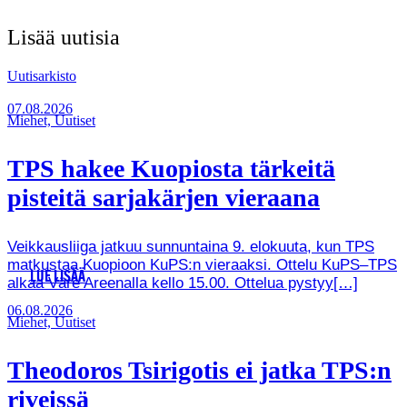
Lisää uutisia
Uutisarkisto
07.08.2026
Miehet, Uutiset
TPS hakee Kuopiosta tärkeitä
pisteitä sarjakärjen vieraana
Veikkausliiga jatkuu sunnuntaina 9. elokuuta, kun TPS
matkustaa Kuopioon KuPS:n vieraaksi. Ottelu KuPS–TPS
LUE LISÄÄ
alkaa Väre Areenalla kello 15.00. Ottelua pystyy[…]
06.08.2026
Miehet, Uutiset
Theodoros Tsirigotis ei jatka TPS:n
riveissä