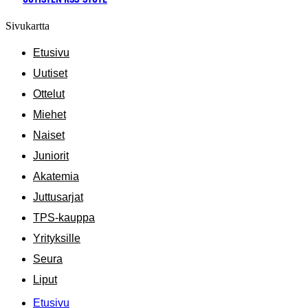
Sivukartta
Etusivu
Uutiset
Ottelut
Miehet
Naiset
Juniorit
Akatemia
Juttusarjat
TPS-kauppa
Yrityksille
Seura
Liput
Etusivu