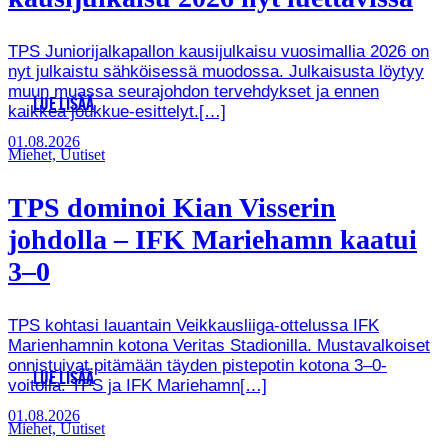
TPS Juniorijalkapallon kausijulkaisu vuosimallia 2026 on
nyt julkaistu sähköisessä muodossa. Julkaisusta löytyy
muun muassa seurajohdon tervehdykset ja ennen
LUE LISÄÄ
kaikkea joukkue-esittelyt.[…]
01.08.2026
Miehet, Uutiset
TPS dominoi Kian Visserin
johdolla – IFK Mariehamn kaatui
3–0
TPS kohtasi lauantain Veikkausliiga-ottelussa IFK
Marienhamnin kotona Veritas Stadionilla. Mustavalkoiset
onnistuivat pitämään täyden pistepotin kotona 3–0-
LUE LISÄÄ
voitolla. TPS ja IFK Mariehamn[…]
01.08.2026
Miehet, Uutiset