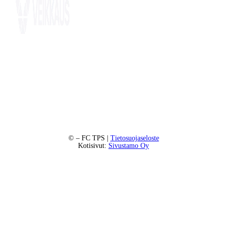
©
– FC TPS |
Tietosuojaseloste
Kotisivut:
Sivustamo Oy