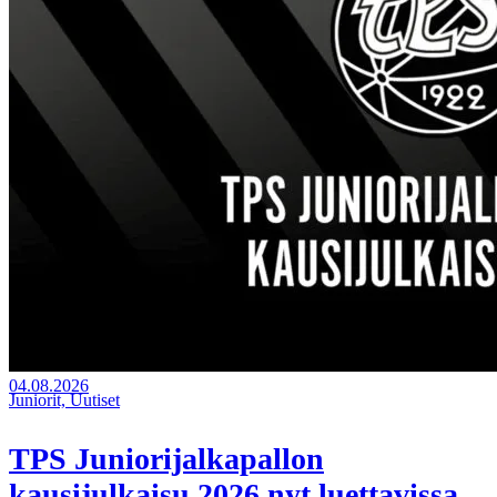
04.08.2026
Juniorit, Uutiset
TPS Juniorijalkapallon
kausijulkaisu 2026 nyt luettavissa