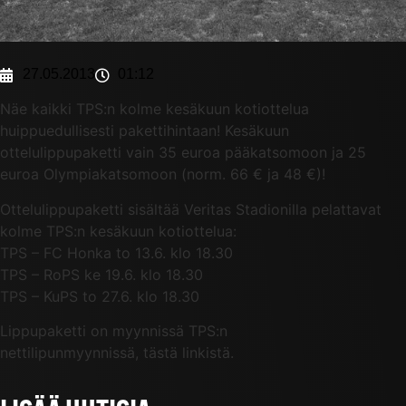
27.05.2013
01:12
Näe kaikki TPS:n kolme kesäkuun kotiottelua
huippuedullisesti pakettihintaan! Kesäkuun
ottelulippupaketti vain 35 euroa pääkatsomoon ja 25
euroa Olympiakatsomoon (norm. 66 € ja 48 €)!
Ottelulippupaketti sisältää Veritas Stadionilla pelattavat
kolme TPS:n kesäkuun kotiottelua:
TPS – FC Honka to 13.6. klo 18.30
TPS – RoPS ke 19.6. klo 18.30
TPS – KuPS to 27.6. klo 18.30
Lippupaketti on myynnissä TPS:n
nettilipunmyynnissä, tästä linkistä.