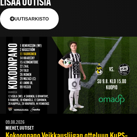
LISÄÄ UUTISIA
UUTISARKISTO
09.08.2026
MIEHET, UUTISET
Kokoonpano Veikkausliigan otteluun KuPS–