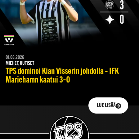
01.08.2026
MIEHET, UUTISET
TPS dominoi Kian Visserin johdolla – IFK
Mariehamn kaatui 3–0
LUE LISÄÄ