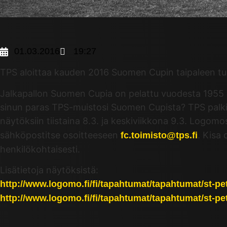
01.03.2016
19:27
TPS aloittaa kauden 2016 Suomen Cupin taipaleen t
Jalkapallon Suomen Cupia on pelattu vuodesta 1955 
sinun paras TPS-muistosi Suomen Cupista? TPS palkits
näytöksiin tiistaina 8.3. ja keskiviikkona 9.3. Logomo
sähköpostitse osoitteeseen
. Kisa 
fc.toimisto@tps.fi
henkilökohtaisesti.
Lisätietoja näytöksistä:
http://www.logomo.fi/fi/tapahtumat/tapahtumat/st-pe
http://www.logomo.fi/fi/tapahtumat/tapahtumat/st-pet