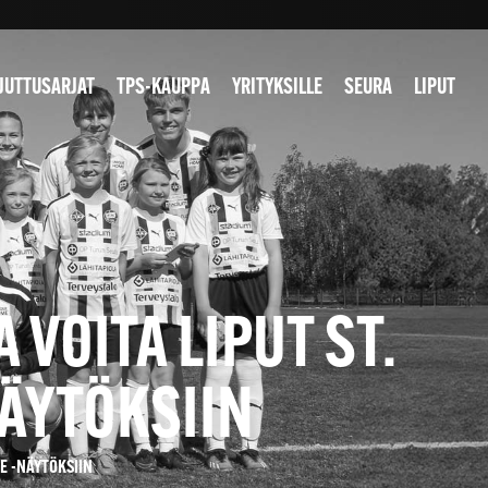
JUTTUSARJAT
TPS-KAUPPA
YRITYKSILLE
SEURA
LIPUT
VOITA LIPUT ST.
NÄYTÖKSIIN
CE -NÄYTÖKSIIN