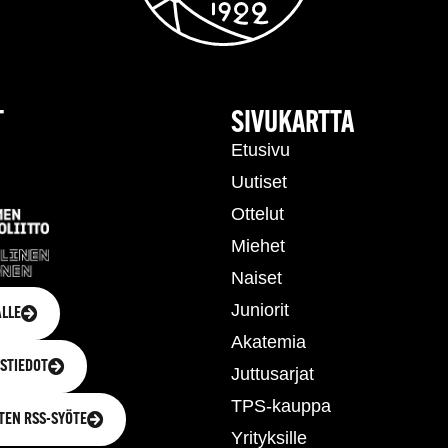
T
SIVUKARTTA
Etusivu
Uutiset
Ottelut
Miehet
Naiset
Juniorit
LLE
Akatemia
STIEDOT
Juttusarjat
TPS-kauppa
TEN RSS-SYÖTE
Yrityksille