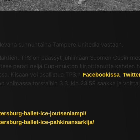
ulevana sunnuntaina Tampere Unitedia vastaan.
lähtien. TPS on päässyt juhlimaan Suomen Cupin mest
ee peräti neljä Cup-muiston kirjoittanutta kahden hen
ssa. Kisaan voi osallistua TPS:n
,
Facebookissa
Twitte
on voimassa torstaihin 3.3. klo 23.59 saakka ja voitta
tersburg-ballet-ice-joutsenlampi/
ersburg-ballet-ice-pahkinansarkija/