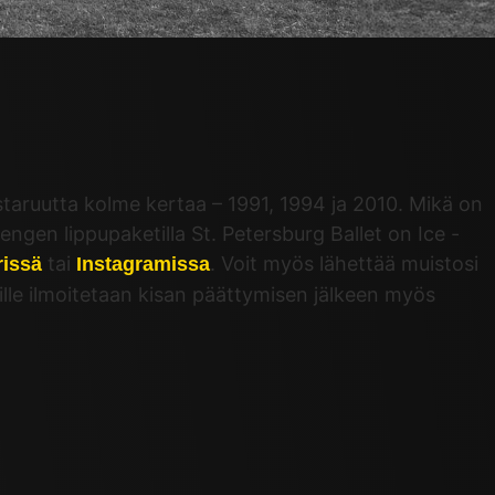
aruutta kolme kertaa – 1991, 1994 ja 2010. Mikä on
gen lippupaketilla St. Petersburg Ballet on Ice -
tai
. Voit myös lähettää muistosi
rissä
Instagramissa
jille ilmoitetaan kisan päättymisen jälkeen myös