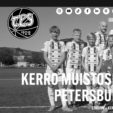
UU
KERRO MUISTOSI
PETERSBUR
ETUSIVU
»
KER