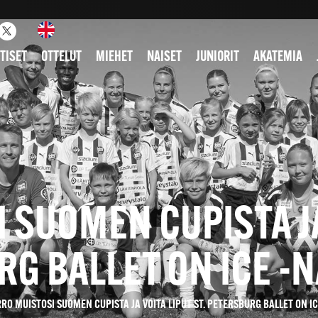
TISET
OTTELUT
MIEHET
NAISET
JUNIORIT
AKATEMIA
 SUOMEN CUPISTA JA 
G BALLET ON ICE -
RO MUISTOSI SUOMEN CUPISTA JA VOITA LIPUT ST. PETERSBURG BALLET ON I