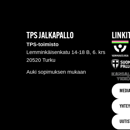
TPS JALKAPALLO
LINKI
TPS-toimisto
Lemminkäisenkatu 14-18 B, 6. krs
20520 Turku
Auki sopimuksen mukaan
MEDIA
YHTEY
UUTIS