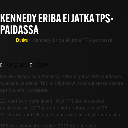
KENNEDY ERIBA EI JATKA TPS-
PAIDASSA
»
Kennedy Eriba ei jatka TPS-paidassa
Etusivu
06.11.2013
21:56
Keskikenttäpelaaja Kennedy Eriba ei jatka TPS-paidassa
tulevalla kaudella. TPS ei käyttänyt sopimuksessa olevaa
optiota ensi vuodesta.
22-vuotias nigerialainen liittyi TPS-joukkueeseen
maaliskuussa 2012 ja ehti pelata raitapaidassa 36
Veikkausliigaottelua, joissa hän viimeisteli yhden maalin.
TPS:ssa elokuusta kauden 2013 loppuun asti