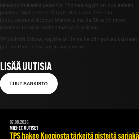
lainasopimuksella pelannut Thomas Agyiri on puolestaan
palannut Manchester Cityyn. Niin ikään TPS:aan
loppukaudeksi liittynyt Márcio Lima da Silva on myös
palannut takaisin kotimaahansa Brasiliaan.
TPS kiittää Eribaa, Agyiria ja Limaa heidän palveluksistaan
ja toivottaa onnea uusiin haasteisiin.
LISÄÄ UUTISIA
UUTISARKISTO
07.08.2026
MIEHET, UUTISET
TPS hakee Kuopiosta tärkeitä pisteitä sarjak