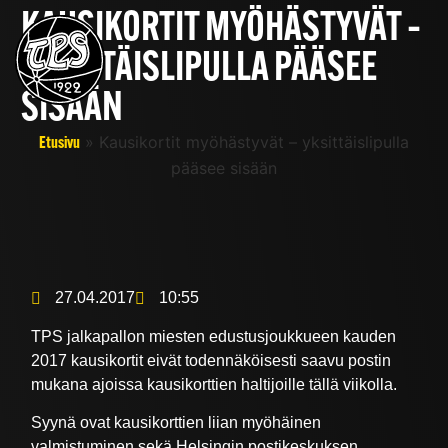
KAUSIKORTIT MYÖHÄSTYVÄT –
YKSITTÄISLIPULLA PÄÄSEE
SISÄÄN
»
Kausikortit myöhästyvät – yksittäislipulla
Etusivu
pääsee sisään
27.04.2017
10:55
TPS jalkapallon miesten edustusjoukkueen kauden
2017 kausikortit eivät todennäköisesti saavu postin
mukana ajoissa kausikorttien haltijoille tällä viikolla.
Syynä ovat kausikorttien liian myöhäinen
valmistuminen sekä Helsingin postikeskuksen