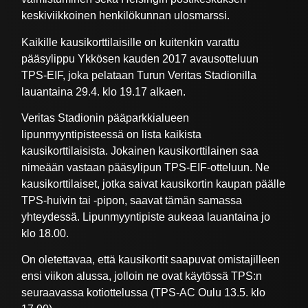
keskiviikkoinen henkilökunnan ulosmarssi.
Kaikille kausikorttilaisille on kuitenkin varattu
pääsylippu Ykkösen kauden 2017 avausotteluun
TPS-EIF, joka pelataan Turun Veritas Stadionilla
lauantaina 29.4. klo 19.17 alkaen.
Veritas Stadionin pääparkkialueen
lipunmyyntipisteessä on lista kaikista
kausikorttilaisista. Jokainen kausikorttilainen saa
nimeään vastaan pääsylipun TPS-EIF-otteluun. Ne
kausikorttilaiset, jotka saivat kausikortin kaupan päälle
TPS-huivin tai -pipon, saavat tämän samassa
yhteydessä. Lipunmyyntipiste aukeaa lauantaina jo
klo 18.00.
On oletettavaa, että kausikortit saapuvat omistajilleen
ensi viikon alussa, jolloin ne ovat käytössä TPS:n
seuraavassa kotiottelussa (TPS-AC Oulu 13.5. klo