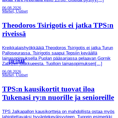
06.08.2026
Miehet, Uutiset
Theodoros Tsirigotis ei jatka TPS:n
riveissä
Kreikkalaishyökkääjä Theodoros Tsirigotis ei jatka Turun
Palloseurassa. Tsirigotis saapui Tepsiin keväällä
lainasopimuksella Puolan pääsarjassa pelaavan Gornik
LUE LISÄÄ
Zabrzen joukkueesta. Tuolloin lainasopimuksen[…]
06.08.2026
Miehet, Uutiset
TPS:n kausikortit tuovat iloa
Tukenasi ry:n nuorille ja senioreille
TPS Jalkapallon kausikortteja on mahdollista ostaa myös
lahjoitettavaksi hyväntekeväisyyteen. Tuorein esimerkki