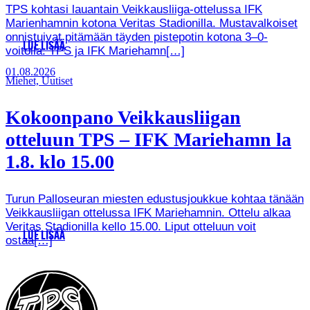
TPS kohtasi lauantain Veikkausliiga-ottelussa IFK
Marienhamnin kotona Veritas Stadionilla. Mustavalkoiset
onnistuivat pitämään täyden pistepotin kotona 3–0-
LUE LISÄÄ
voitolla. TPS ja IFK Mariehamn[…]
01.08.2026
Miehet, Uutiset
Kokoonpano Veikkausliigan
otteluun TPS – IFK Mariehamn la
1.8. klo 15.00
Turun Palloseuran miesten edustusjoukkue kohtaa tänään
Veikkausliigan ottelussa IFK Mariehamnin. Ottelu alkaa
Veritas Stadionilla kello 15.00. Liput otteluun voit
LUE LISÄÄ
ostaa[…]