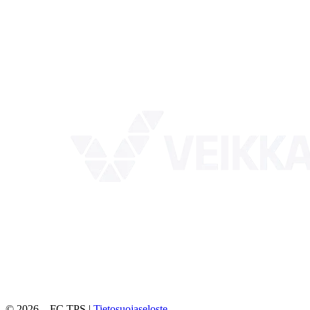
©
2026
– FC TPS |
Tietosuojaseloste