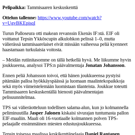
Pelipaikka:
Tammisaaren keskuskenttä
Ottelun tallenne:
https://www.youtube.com/watch?
v=UgvBKEpisqI
Turun Palloseura otti makean revanssin Ekenäs IF:stä. EIF oli
voittanut Tepsin Ykköscupin alkulohkon pelissä 1–0, mutta
välierässä tammisaarelaiset eivät missään vaiheessa peliä kyenneet
haastamaan turkulaisia voitosta.
– Meidän rutiinitasomme on tällä hetkellä hyvä. Me liikumme hyvin
joukkueena, analysoi TPS:n päävalmentaja
Jonatan Johansson
.
Ennen peliä Johansson toivoi, että hänen joukkueensa pystyisi
pitämään palloa hyökkäyspäässä ja luomaan maalintekopaikkoja
sekä myös viimeistelemään luomistaan tilanteista. Joukkue toteutti
Tammisaaren keskuskentällä hienosti päävalmentajan
pelisuunnitelmaa.
TPS sai välieräotteluun todellisen salama-alun, kun jo kolmannella
peliminuutilla
Jasper Jalonen
kiskaisi sivurajan tuntumasta pallon
EIF-maaliin. Maali oli 16-vuotiaalle kolmannen polven TPS-
pelaajalle ensimmäinen miesten edustusjoukkueessa.
Tepsin toisessa maalissa keskikenttäpelaaja
Daniel Rantanen