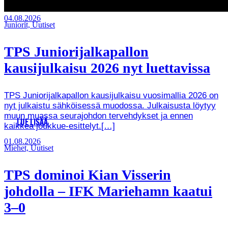
04.08.2026
Juniorit, Uutiset
TPS Juniorijalkapallon
kausijulkaisu 2026 nyt luettavissa
TPS Juniorijalkapallon kausijulkaisu vuosimallia 2026 on
nyt julkaistu sähköisessä muodossa. Julkaisusta löytyy
muun muassa seurajohdon tervehdykset ja ennen
LUE LISÄÄ
kaikkea joukkue-esittelyt.[…]
01.08.2026
Miehet, Uutiset
TPS dominoi Kian Visserin
johdolla – IFK Mariehamn kaatui
3–0