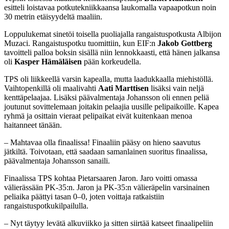
esitteli loistavaa potkutekniikkaansa laukomalla vapaapotkun noin
30 metrin etäisyydeltä maaliin.
Loppulukemat sinetöi toisella puoliajalla rangaistuspotkusta Albijon
Muzaci. Rangaistuspotku tuomittiin, kun EIF:n
Jakob Gottberg
tavoitteli palloa boksin sisällä niin lennokkaasti, että hänen jalkansa
oli
Kasper Hämäläisen
pään korkeudella.
TPS oli liikkeellä varsin kapealla, mutta laadukkaalla miehistöllä.
Vaihtopenkillä oli maalivahti
Aati Marttisen
lisäksi vain neljä
kenttäpelaajaa. Lisäksi päävalmentaja Johansson oli ennen peliä
joutunut sovittelemaan joitakin pelaajia uusille pelipaikoille. Kapea
ryhmä ja osittain vieraat pelipaikat eivät kuitenkaan menoa
haitanneet tänään.
– Mahtavaa olla finaalissa! Finaaliin pääsy on hieno saavutus
jätkiltä. Toivotaan, että saadaan samanlainen suoritus finaalissa,
päävalmentaja Johansson sanaili.
Finaalissa TPS kohtaa Pietarsaaren Jaron. Jaro voitti omassa
välierässään PK-35:n. Jaron ja PK-35:n välieräpelin varsinainen
peliaika päättyi tasan 0–0, joten voittaja ratkaistiin
rangaistuspotkukilpailulla.
– Nyt täytyy levätä alkuviikko ja sitten siirtää katseet finaalipeliin