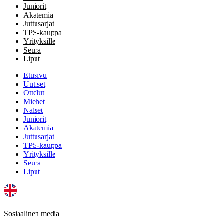
Juniorit
Akatemia
Juttusarjat
TPS-kauppa
Yrityksille
Seura
Liput
Etusivu
Uutiset
Ottelut
Miehet
Naiset
Juniorit
Akatemia
Juttusarjat
TPS-kauppa
Yrityksille
Seura
Liput
Sosiaalinen media