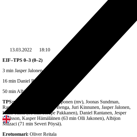
13.03.2022
18:10
EIF–TPS 0–3 (0–2)
3 min Jasper Jalonen 0–1
16 min Daniel Rantanen 0–2
50 min Albijon Muzaci 0–3 (rp)
TPS:n kokoonpano:
Jere Koponen (mv), Joonas Sundman,
Rasmus Holma (C), Samba Benga, Juri Kinnunen, Jasper Jalonen,
Kalle Taimi (81 min Roope Pakkanen), Daniel Rantanen, Jesper
Karlsson, Kasper Hämäläinen (63 min Olli Jakonen), Albijon
Muzaci (71 min Severi Pöysä).
Erotuomari:
Oliver Reitala