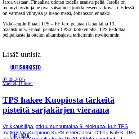
Jaroa vastaan. Finaalista odotan todella tasaista peliä. Jarolla on
mennyt hyvin ja he ovat satsanneet joukkueeseensa kovasti. Edessä
on varmasti viihtyisä ja hieno matsi, Johansson ennakoi.
Ykköscupin finaali TPS – FF Jaro pelataan lauantaina 19.
maaliskuuta. Finaali pelataan TPS:n kotikentällä. TPS tiedottaa
pelipaikasta ja ottelun alkamisajasta tarkemmin myöhemmin.
Lisää uutisia
UUTISARKISTO
07.08.2026
Miehet, Uutiset
TPS hakee Kuopiosta tärkeitä
pisteitä sarjakärjen vieraana
Veikkausliiga jatkuu sunnuntaina 9. elokuuta, kun TPS
matkustaa Kuopioon KuPS:n vieraaksi. Ottelu KuPS–TPS
LUE LISÄÄ
alkaa Väre Areenalla kello 15.00. Ottelua pystyy[…]