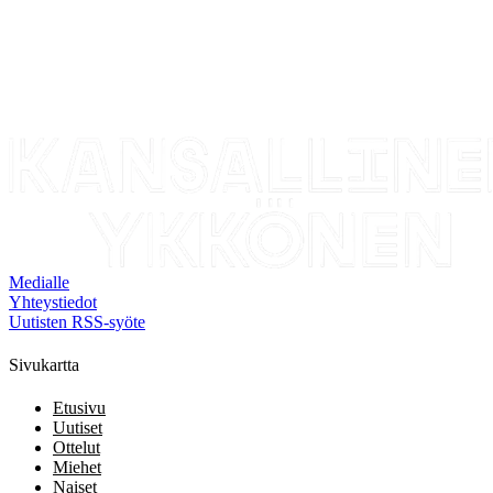
Medialle
Yhteystiedot
Uutisten RSS-syöte
Sivukartta
Etusivu
Uutiset
Ottelut
Miehet
Naiset