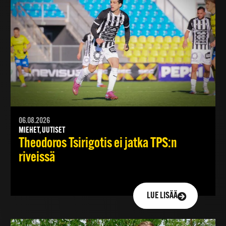
06.08.2026
MIEHET, UUTISET
Theodoros Tsirigotis ei jatka TPS:n
riveissä
LUE LISÄÄ