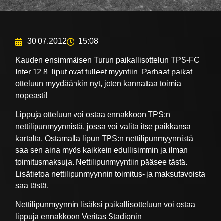
30.07.2012
15:08
Kauden ensimmäisen Turun paikallisottelun TPS-FC
Inter 12.8. liput ovat tulleet myyntiin. Parhaat paikat
otteluun myydäänkin nyt, joten kannattaa toimia
nopeasti!
Lippuja otteluun voi ostaa ennakkoon TPS:n
nettilipunmyynnistä, jossa voi valita itse paikkansa
kartalta. Ostamalla lipun TPS:n nettilipunmyynnistä
saa sen aina myös kaikkein edullisimmin ja ilman
toimitusmaksuja. Nettilipunmyyntiin pääsee tästä.
Lisätietoa nettilipunmyynnin toimitus- ja maksutavoista
saa tästä.
Nettilipunmyynnin lisäksi paikallisotteluun voi ostaa
lippuja ennakkoon Veritas Stadionin