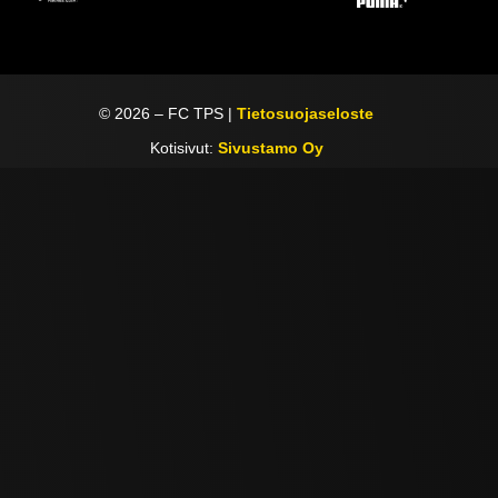
©
2026
– FC TPS |
Tietosuojaseloste
Kotisivut:
Sivustamo Oy