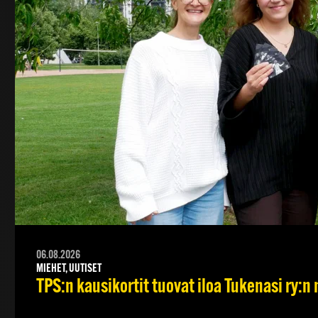
06.08.2026
MIEHET, UUTISET
TPS:n kausikortit tuovat iloa Tukenasi ry:n n