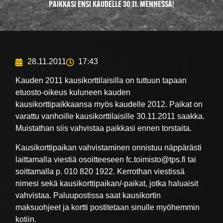
PAIKKASI ENSI KAUDELLE 30.11. MENNESSÄ!
28.11.2011
17:43
Kauden 2011 kausikorttilaisilla on tuttuun tapaan
etuosto-oikeus kuluneen kauden
kausikorttipaikkaansa myös kaudelle 2012. Paikat on
varattu vanhoille kausikorttilaisille 30.11.2011 saakka.
Muistathan siis vahvistaa paikkasi ennen torstaita.
Kausikorttipaikan vahvistaminen onnistuu näppärästi
laittamalla viestiä osoitteeseen fc.toimisto@tps.fi tai
soittamalla p. 010 820 1922. Kerrothan viestissä
nimesi sekä kausikorttipaikan/-paikat, jotka haluaisit
vahvistaa. Paluupostissa saat kausikortin
maksuohjeet ja kortti postitetaan sinulle myöhemmin
kotiin.