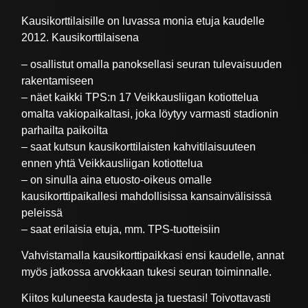
Kausikorttilaisille on luvassa monia etuja kaudelle
2012. Kausikorttilaisena
– osallistut omalla panoksellasi seuran tulevaisuuden
rakentamiseen
– näet kaikki TPS:n 17 Veikkausliigan kotiottelua
omalta vakiopaikaltasi, joka löytyy varmasti stadionin
parhailta paikoilta
– saat kutsun kausikorttilaisten kahvitilaisuuteen
ennen yhtä Veikkausliigan kotiottelua
– on sinulla aina etuosto-oikeus omalle
kausikorttipaikallesi mahdollisissa kansainvälisissä
peleissä
– saat erilaisia etuja, mm. TPS-tuotteisiin
Vahvistamalla kausikorttipaikkasi ensi kaudelle, annat
myös jatkossa arvokkaan tukesi seuran toiminnalle.
Kiitos kuluneesta kaudesta ja tuestasi! Toivottavasti