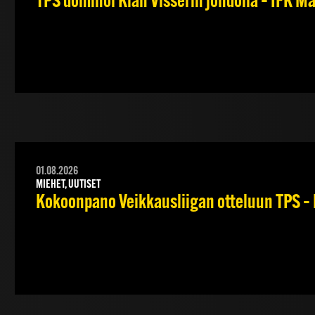
TPS dominoi Kian Visserin johdolla – IFK 
01.08.2026
MIEHET, UUTISET
Kokoonpano Veikkausliigan otteluun TPS – 