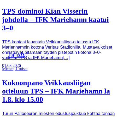
TPS dominoi Kian Visserin
johdolla – IFK Mariehamn kaatui
3–0
TPS kohtasi lauantain Veikkausliiga-ottelussa IFK
Marienhamnin kotona Veritas Stadionilla. Mustavalkoiset
onnistuivat pitämään täyden pistepotin kotona 3–0-
LUE LISÄÄ
voitolla. TPS ja IFK Mariehamn[…]
01.08.2026
Miehet, Uutiset
Kokoonpano Veikkausliigan
otteluun TPS – IFK Mariehamn la
1.8. klo 15.00
Turun Palloseuran miesten edustusjoukkue kohtaa tänään