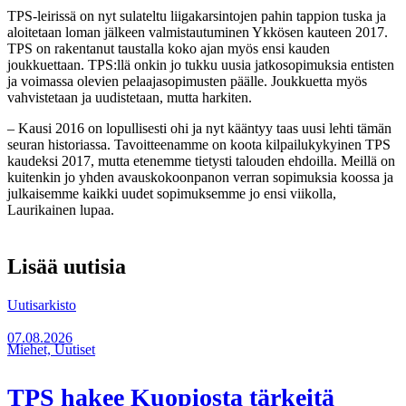
TPS-leirissä on nyt sulateltu liigakarsintojen pahin tappion tuska ja
aloitetaan loman jälkeen valmistautuminen Ykkösen kauteen 2017.
TPS on rakentanut taustalla koko ajan myös ensi kauden
joukkuettaan. TPS:llä onkin jo tukku uusia jatkosopimuksia entisten
ja voimassa olevien pelaajasopimusten päälle. Joukkuetta myös
vahvistetaan ja uudistetaan, mutta harkiten.
– Kausi 2016 on lopullisesti ohi ja nyt kääntyy taas uusi lehti tämän
seuran historiassa. Tavoitteenamme on koota kilpailukykyinen TPS
kaudeksi 2017, mutta etenemme tietysti talouden ehdoilla. Meillä on
kuitenkin jo yhden avauskokoonpanon verran sopimuksia koossa ja
julkaisemme kaikki uudet sopimuksemme jo ensi viikolla,
Laurikainen lupaa.
Lisää uutisia
Uutisarkisto
07.08.2026
Miehet, Uutiset
TPS hakee Kuopiosta tärkeitä