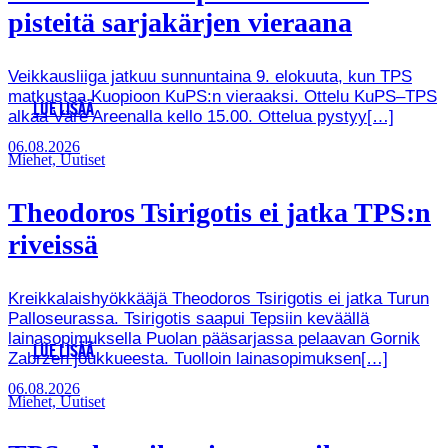
pisteitä sarjakärjen vieraana
Veikkausliiga jatkuu sunnuntaina 9. elokuuta, kun TPS
matkustaa Kuopioon KuPS:n vieraaksi. Ottelu KuPS–TPS
LUE LISÄÄ
alkaa Väre Areenalla kello 15.00. Ottelua pystyy[…]
06.08.2026
Miehet, Uutiset
Theodoros Tsirigotis ei jatka TPS:n
riveissä
Kreikkalaishyökkääjä Theodoros Tsirigotis ei jatka Turun
Palloseurassa. Tsirigotis saapui Tepsiin keväällä
lainasopimuksella Puolan pääsarjassa pelaavan Gornik
LUE LISÄÄ
Zabrzen joukkueesta. Tuolloin lainasopimuksen[…]
06.08.2026
Miehet, Uutiset