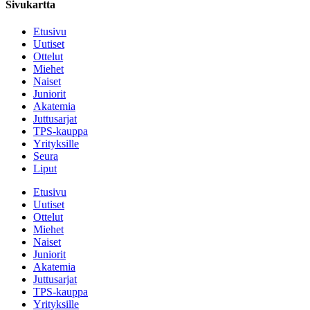
Sivukartta
Etusivu
Uutiset
Ottelut
Miehet
Naiset
Juniorit
Akatemia
Juttusarjat
TPS-kauppa
Yrityksille
Seura
Liput
Etusivu
Uutiset
Ottelut
Miehet
Naiset
Juniorit
Akatemia
Juttusarjat
TPS-kauppa
Yrityksille