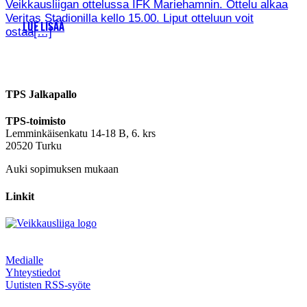
Veikkausliigan ottelussa IFK Mariehamnin. Ottelu alkaa
Veritas Stadionilla kello 15.00. Liput otteluun voit
LUE LISÄÄ
ostaa[…]
TPS Jalkapallo
TPS-toimisto
Lemminkäisenkatu 14-18 B, 6. krs
20520 Turku
Auki sopimuksen mukaan
Linkit
Medialle
Yhteystiedot
Uutisten RSS-syöte