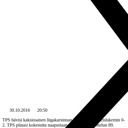
30.10.2016
20:50
TPS hävisi kaksiosaisen liigakarsinnan FC Interille yhteislukemin 0-
2. TPS piinasi kokenutta naapuriaan aina toisen osaottelun 89.