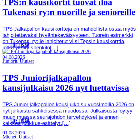
TPS:n kausikortit tuovat iloa
Tukenasi ry:n nuorille ja senioreille
TPS Jalkapallon kausikortteja on mahdollista ostaa myös
lahjoitettavaksi hyväntekeväisyyteen. Tuorein esimerkki
on Tukenasi ry:lle lahjoitetut viisi Tepsin kausikorttia,
LUE LISÄÄ
jotka yksityishenkilö[…]
04.08.2026
Juniorit, Uutiset
TPS Juniorijalkapallon
kausijulkaisu 2026 nyt luettavissa
TPS Juniorijalkapallon kausijulkaisu vuosimallia 2026 on
nyt julkaistu sähköisessä muodossa. Julkaisusta löytyy
muun muassa seurajohdon tervehdykset ja ennen
LUE LISÄÄ
kaikkea joukkue-esittelyt.[…]
01.08.2026
Miehet, Uutiset