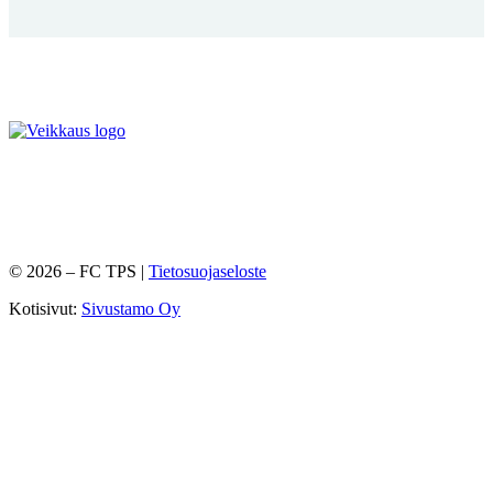
©
2026
– FC TPS |
Tietosuojaseloste
Kotisivut:
Sivustamo Oy