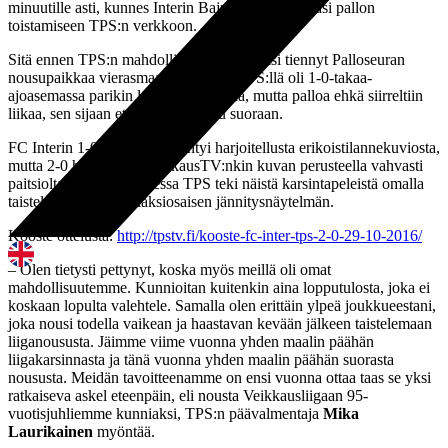
minuutille asti, kunnes Interin Bajram Nebihi ohjasi pallon
toistamiseen TPS:n verkkoon.
Sitä ennen TPS:n mahdollinen tasoitus olisi tiennyt Palloseuran
nousupaikkaa vierasmaalisäännöllä. TPS:llä oli 1-0-takaa-
ajoasemassa parikin loistavaa paikkaa, mutta palloa ehkä siirreltiin
liikaa, sen sijaan että olisi ammuttu suoraan.
FC Interin 1-0-johtomaali syntyi harjoitellusta erikoistilannekuviosta,
mutta 2-0 haiskahtaa VeikkausTV:nkin kuvan perusteella vahvasti
paitsiolta. Joka tapauksessa TPS teki näistä karsintapeleistä omalla
taistelullaan hienon kaksiosaisen jännitysnäytelmän.
Kooste ottelusta:
http://tpstv.fi/kooste-fc-inter-tps-2-0-29-10-2016/
– Olen tietysti pettynyt, koska myös meillä oli omat
mahdollisuutemme. Kunnioitan kuitenkin aina lopputulosta, joka ei
koskaan lopulta valehtele. Samalla olen erittäin ylpeä joukkueestani,
joka nousi todella vaikean ja haastavan kevään jälkeen taistelemaan
liiganoususta. Jäimme viime vuonna yhden maalin päähän
liigakarsinnasta ja tänä vuonna yhden maalin päähän suorasta
noususta. Meidän tavoitteenamme on ensi vuonna ottaa taas se yksi
ratkaiseva askel eteenpäin, eli nousta Veikkausliigaan 95-
vuotisjuhliemme kunniaksi, TPS:n päävalmentaja
Mika
Laurikainen
myöntää.