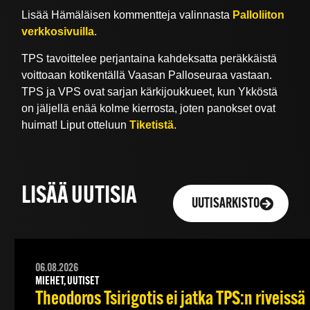
Lisää Hämäläisen kommentteja valinnasta
Palloliiton
verkkosivuilla
.
TPS tavoittelee perjantaina kahdeksatta peräkkäistä
voittoaan kotikentällä Vaasan Palloseuraa vastaan.
TPS ja VPS ovat sarjan kärkijoukkueet, kun Ykköstä
on jäljellä enää kolme kierrosta, joten panokset ovat
huimat! Liput otteluun
Tiketistä
.
LISÄÄ UUTISIA
UUTISARKISTO
06.08.2026
MIEHET, UUTISET
Theodoros Tsirigotis ei jatka TPS:n riveissä