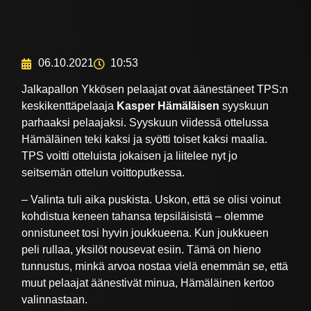
06.10.2021
10:53
Jalkapallon Ykkösen pelaajat ovat äänestäneet TPS:n
keskikenttäpelaaja
Kasper Hämäläisen
syyskuun
parhaaksi pelaajaksi. Syyskuun viidessä ottelussa
Hämäläinen teki kaksi ja syötti toiset kaksi maalia.
TPS voitti otteluista jokaisen ja liitelee nyt jo
seitsemän ottelun voittoputkessa.
– Valinta tuli aika puskista. Uskon, että se olisi voinut
kohdistua keneen tahansa tepsiläisistä – olemme
onnistuneet tosi hyvin joukkueena. Kun joukkueen
peli rullaa, yksilöt nousevat esiin. Tämä on hieno
tunnustus, minkä arvoa nostaa vielä enemmän se, että
muut pelaajat äänestivät minua, Hämäläinen kertoo
valinnastaan.