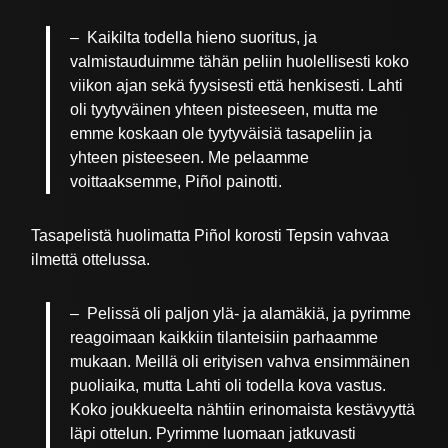
– Kaikilta todella hieno suoritus, ja
valmistauduimme tähän peliin huolellisesti koko
viikon ajan sekä fyysisesti että henkisesti. Lahti
oli tyytyväinen yhteen pisteeseen, mutta me
emme koskaan ole tyytyväisiä tasapeliin ja
yhteen pisteeseen. Me pelaamme
voittaaksemme, Piñol painotti.
Tasapelistä huolimatta Piñol korosti Tepsin vahvaa
ilmettä ottelussa.
– Pelissä oli paljon ylä- ja alamäkiä, ja pyrimme
reagoimaan kaikkiin tilanteisiin parhaamme
mukaan. Meillä oli erityisen vahva ensimmäinen
puoliaika, mutta Lahti oli todella kova vastus.
Koko joukkueelta nähtiin erinomaista kestävyyttä
läpi ottelun. Pyrimme luomaan jatkuvasti