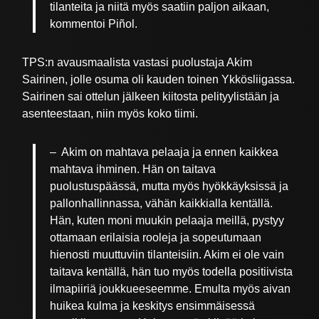
tilanteita ja niitä myös saatiin paljon aikaan,
kommentoi Piñol.
TPS:n avausmaalista vastasi puolustaja Akim
Sairinen, jolle osuma oli kauden toinen Ykkösliigassa.
Sairinen sai ottelun jälkeen kiitosta pelityylistään ja
asenteestaan, niin myös koko tiimi.
– Akim on mahtava pelaaja ja ennen kaikkea
mahtava ihminen. Hän on taitava
puolustuspäässä, mutta myös hyökkäyksissä ja
pallonhallinnassa, vähän kaikkialla kentällä.
Hän, kuten moni muukin pelaaja meillä, pystyy
ottamaan erilaisia rooleja ja sopeutumaan
hienosti muuttuviin tilanteisiin. Akim ei ole vain
taitava kentällä, hän tuo myös todella positiivista
ilmapiiriä joukkueeseemme. Emulta myös aivan
huikea kulma ja keskitys ensimmäisessä