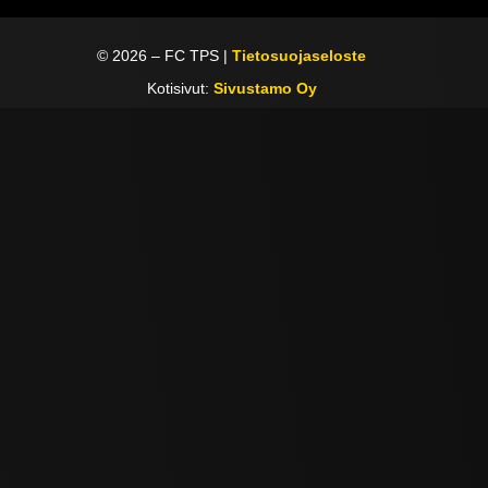
©
2026
– FC TPS |
Tietosuojaseloste
Kotisivut:
Sivustamo Oy