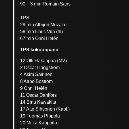
90 + 3 min Romain Sans
TPS
29 min Albijon Muzaci
58 min Enric Vila (th)
67 min Onni Helén
TPS kokoonpano:
12 Olli Hakanpää (MV)
2 Oscar Häggström
4 Akim Sairinen
8 Aapo Boström
9 Onni Helén
11 Oscar Dahlfors
14 Emu Kawakita
17 Atte Sihvonen (Kapt.)
19 Tuomas Pippola
20 Miika Kauppila