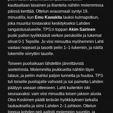
kauttaaltaan tasainen ja tilanteita nähtiin molemmissa
päissä kenttää. Ottelun avausmaali syntyi 19.
minuutilla, kun
Emu Kawakita
laukoi kulmapotkun,
joka muuntui loistavaksi keskitykseksi Lahden
rangaistusalueelle. TPS:n toppari
Akim Sairinen
puski pallon tyylikkäästi verkon perukoille ja lukemat
olivat 0-1 Tepsille. Jo viisi minuuttia myöhemmin Lahti
vastasi nopeast ja tasoitti pelin 1–1-lukemiin, ja näillä
lukemille siirryttiin tauolle.
Toiseen puoliaikaan lähdettiin jännittävistä
asetelmista. Molemmilta joukkueilta nähtiin täysi
lataus, ja peliin mahtui paljon tunnetta ja huutoa. TPS
tuli toiselle puoliajalle vahvasti ja sai painetta Lahden
päätyyn useaan otteeseen. Lahti kuitenkin iski
seuraavaksi: vain viisi minuuttia toisen jakson alusta
Otso Koskinen päätti terävän hyökkäyksen tarkalla
laukauksella ja siirsi Lahden 2–1-johtoon. Ottelun
loppua kohden peli aaltoili molempiin suuntiin, ja