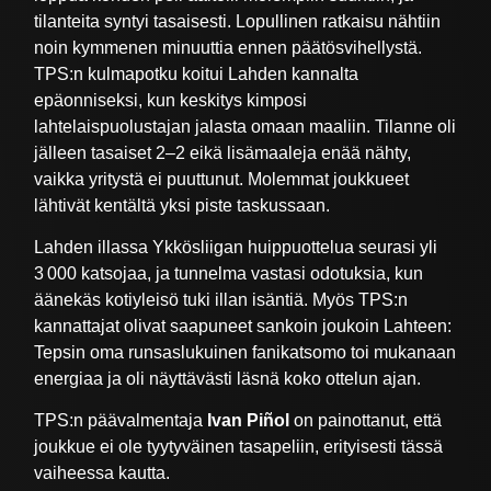
tilanteita syntyi tasaisesti. Lopullinen ratkaisu nähtiin
noin kymmenen minuuttia ennen päätösvihellystä.
TPS:n kulmapotku koitui Lahden kannalta
epäonniseksi, kun keskitys kimposi
lahtelaispuolustajan jalasta omaan maaliin. Tilanne oli
jälleen tasaiset 2–2 eikä lisämaaleja enää nähty,
vaikka yritystä ei puuttunut. Molemmat joukkueet
lähtivät kentältä yksi piste taskussaan.
Lahden illassa Ykkösliigan huippuottelua seurasi yli
3 000 katsojaa, ja tunnelma vastasi odotuksia, kun
äänekäs kotiyleisö tuki illan isäntiä. Myös TPS:n
kannattajat olivat saapuneet sankoin joukoin Lahteen:
Tepsin oma runsaslukuinen fanikatsomo toi mukanaan
energiaa ja oli näyttävästi läsnä koko ottelun ajan.
TPS:n päävalmentaja
Ivan Piñol
on painottanut, että
joukkue ei ole tyytyväinen tasapeliin, erityisesti tässä
vaiheessa kautta.