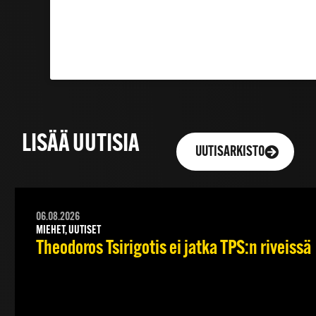
LISÄÄ UUTISIA
UUTISARKISTO
06.08.2026
MIEHET, UUTISET
Theodoros Tsirigotis ei jatka TPS:n riveissä