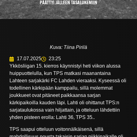
PÄÄTTYI JÄLLEEN TASALUKEMIIN
Kuva: Tiina Pirilä
17.07.2025
23:25
Ykkösliigan 15. kierros käynnistyi heti viikon alussa
huippuottelulla, kun TPS matkasi maanantaina
Lahteen sarjakärki FC Lahden vieraaksi. Kyseessä oli
todellinen kärkipään kamppailu, sillä molemmat
joukkueet ovat pitäneet paikkaansa sarjan
kärkipaikoilla kauden läpi. Lahti oli ohittanut TPS:n
sarjataulukossa vain hiljattain, ja otteluun lähdettiin
yhden pisteen erolla: Lahti 36, TPS 35..
TPS saapui otteluun voitonnälkäisenä, sillä
mahdollisuus nousta takaisin sarjan piikkipaikalle oli