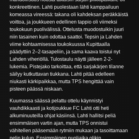
konkreettinen. Lahti puolestaan lähti kamppailuun
komeassa vireessä: takana oli kahdeksan peräkkäistä
voittoa, ja joukkueen edellinen tappio oli viimeksi
toukokuun puolivälissä. Ottelusta muodostuikin juuri
niin tasainen kuin odottaa saattoi. Tepsin ja Lahden
viime kohtaamisessa toukokuussa Kupittaalla
päädyttiin 2–2-tasapeliin, ja sama kaava toistui nyt
Lahden viheriöllä. Tulostaulu näytti jälleen 2-2-
lukemia. Pistejako tarkoittaa, että sarjakärjen tilanne
säilyy kutkuttavan tiukkana. Lahti pitää edelleen
niukasti kärkipaikkaa, mutta TPS hengittää vain
pisteen päässä niskaan.
Kuumassa säässä pelattu ottelu käynnistyi
vauhdikkaasti ja kotijoukkue FC Lahti otti heti
alkuminuuteilla ohjat käsiinsä. Lahti hallitsi peliä
ensimmäisen vartin ajan, mutta TPS onnistui
vähitellen pääsemään rytmiin mukaan ja tasoittamaan
pelin kulun. Ensimmäinen puoliaika olikin